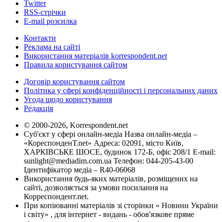
Twitter
RSS-стрічки
E-mail розсилка
Контакти
Реклама на сайті
Використання матеріалів korrespondent.net
Правила користування сайтом
Договір користування сайтом
Політика у сфері конфіденційності і персональних даних
Угода щодо користування
Редакція
© 2000-2026, Korrespondent.net
Суб'єкт у сфері онлайн-медіа Назва онлайн-медіа –
«КореспонденТ.net» Адреса: 02091, місто Київ,
ХАРКІВСЬКЕ ШОСЕ, будинок 172-Б, офіс 208/1 E-mail:
sunlight@mediadim.com.ua
Телефон: 044-205-43-00
Ідентифікатор медіа – R40-06068
Використання будь-яких матеріалів, розміщених на
сайті, дозволяється за умови посилання на
Корреспондент.net.
При копіюванні матеріалів зі сторінки « Новини України
і світу» , для інтернет - видань - обов'язкове пряме