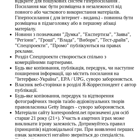
відкрите для пошукових систем гіперпосилання .
Посилання має бути розміщена в незалежності від
повного або часткового використання матеріалів.
Гіперпосилання ( для інтернет - видань) - повинна бути
розміщена в підзаголовку або в першому абзаці
матеріалу.
Новини з позначками "Думка", "Експертиза", "Заява",
"Регіони", "Гроші", "Влада", "Вибори", "Тест-драйв",
"Спецпроекти", "Промо" публікуються на правах
реклами.
Розділ Спецпроекти створюється спільно з
комерційними партнерами.
Будь яке копіювання, публікація, передрук, чи наступне
поширення інформації, що містить посилання на
"Інтерфакс-Україна", EPA / UPG, суворо забороняється.
Власник веб-сторінки в розділі Я-Корреспондент є автор
публікації.
Будь-яке копіювання, передрук та відтворення
фотографічних творів та/або аудіовізуальних творів
правовласника Getty Images - суворо забороняється.
Матеріали сайту korrespondent.net призначені для осіб
старше 21 року (21+). Участь в азартних іграх може
викликати ігрову залежність. Дотримуйтесь правил
(принципів) відповідальної гри. При виявленні перших
ознак залежності негайно зверніться до спеціаліста.