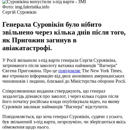
Фото: img.faleristika.info
Сергій Суровікін
Генерала Суровікін було нібито
звільнено через кілька днів після того,
як Пригожин загинув в
авіакатастрофі.
У Росії звільнили з-під варти генерала Сергія Суровікіна,
затриманого після заколоту ватажка найманців "Вагнера"
Євгена Пригожина. Про це
повідомляє
The New York Times,
яке отримало інформацію від двох анонімних американських
чиновників і людини, близької до Міністерства оборони Росії.
Співрозмовники видання стверджують, що генерал
заздалегідь дізнався про заколот, і через кілька годин після
його початку російська влада опублікувала відео, на якому
Суровікін закликає найманців "Вагнера" відступити.
Повідомляється, що хоча генерал Суровікін, судячи з усього,
був звільнений з-під варти, незрозуміло, чи зберігаються якісь
обмеження щодо нього.