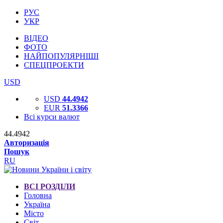
РУС
УКР
ВІДЕО
ФОТО
НАЙПОПУЛЯРНІШІ
СПЕЦПРОЕКТИ
USD
USD
44.4942
EUR
51.3366
Всі курси валют
44.4942
Авторизація
Пошук
RU
ВСІ РОЗДІЛИ
Головна
Україна
Місто
Світ