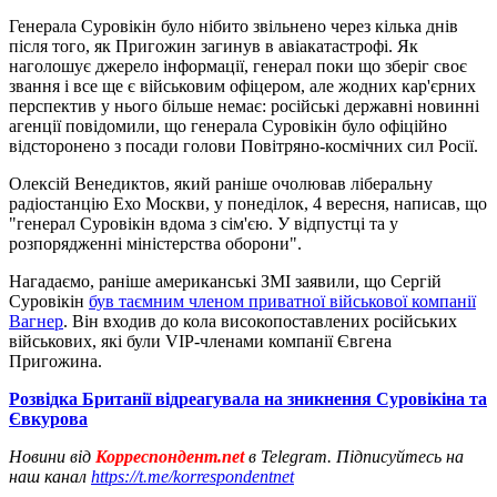
Генерала Суровікін було нібито звільнено через кілька днів
після того, як Пригожин загинув в авіакатастрофі. Як
наголошує джерело інформації, генерал поки що зберіг своє
звання і все ще є військовим офіцером, але жодних кар'єрних
перспектив у нього більше немає: російські державні новинні
агенції повідомили, що генерала Суровікін було офіційно
відсторонено з посади голови Повітряно-космічних сил Росії.
Олексій Венедиктов, який раніше очолював ліберальну
радіостанцію Ехо Москви, у понеділок, 4 вересня, написав, що
"генерал Суровікін вдома з сім'єю. У відпустці та у
розпорядженні міністерства оборони".
Нагадаємо, раніше американські ЗМІ заявили, що Сергій
Суровікін
був таємним членом приватної військової компанії
Вагнер
. Він входив до кола високопоставлених російських
військових, які були VIP-членами компанії Євгена
Пригожина.
Розвідка Британії відреагувала на зникнення Суровікіна та
Євкурова
Новини від
Корреспондент.net
в Telegram. Підписуйтесь на
наш канал
https://t.me/korrespondentnet