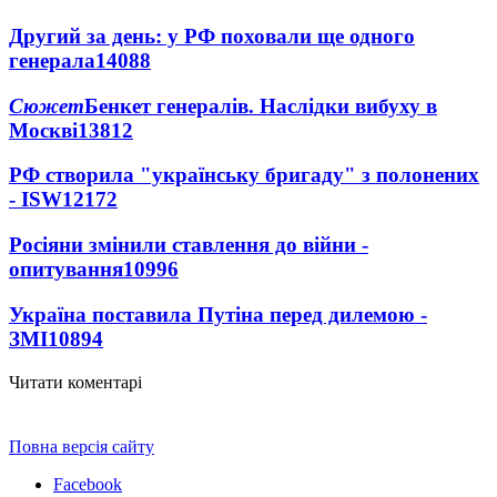
Другий за день: у РФ поховали ще одного
генерала
14088
Сюжет
Бенкет генералів. Наслідки вибуху в
Москві
13812
РФ створила "українську бригаду" з полонених
- ISW
12172
Росіяни змінили ставлення до війни -
опитування
10996
Україна поставила Путіна перед дилемою -
ЗМІ
10894
Читати коментарі
Повна версія сайту
Facebook