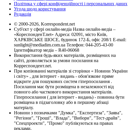
Політика у сфері конфіденційності і персональних даних
Угода щодо користування
Редакція
© 2000-2026, Korrespondent.net
Суб'єкт у сфері онлайн-медіа Назва онлайн-медіа –
«КореспонденТ.net» Адреса: 02091, місто Київ,
ХАРКІВСЬКЕ ШОСЕ, будинок 172-Б, офіс 208/1 E-mail:
sunlight@mediadim.com.ua
Телефон: 044-205-43-00
Ідентифікатор медіа – R40-06068
Використання будь-яких матеріалів, розміщених на
сайті, дозволяється за умови посилання на
Корреспондент.net.
При копіюванні матеріалів зі сторінки « Новини України
і світу» , для інтернет - видань - обов'язкове пряме
відкрите для пошукових систем гіперпосилання .
Посилання має бути розміщена в незалежності від
повного або часткового використання матеріалів.
Гіперпосилання ( для інтернет - видань) - повинна бути
розміщена в підзаголовку або в першому абзаці
матеріалу.
Новини з позначками "Думка", "Експертиза", "Заява",
"Регіони", "Гроші", "Влада", "Вибори", "Тест-драйв",
"Спецпроекти", "Промо" публікуються на правах
реклами.