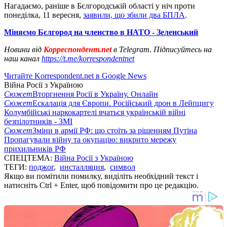
Нагадаємо, раніше в Бєлгородській області у ніч проти
понеділка, 11 вересня,
заявили, що збили два БПЛА
.
Міняємо Бєлгород на членство в НАТО - Зеленський
Новини від
Корреспондент.net
в Telegram. Підписуйтесь на
наш канал
https://t.me/korrespondentnet
Читайте Korrespondent.net в Google News
Війна Росії з Україною
Сюжет
Вторгнення Росії в Україну. Онлайн
Сюжет
Ескалація для Європи. Російський дрон в Лейпцигу
Колумбійські наркокартелі вчаться українській війні
безпілотників - ЗМІ
Сюжет
Зміни в армії РФ: що стоїть за рішенням Путіна
Пропагували війну та окупацію: викрито мережу
прихильників РФ
СПЕЦТЕМА:
Війна Росії з Україною
ТЕГИ:
поджог
,
инсталляция
,
символ
Якщо ви помітили помилку, виділіть необхідний текст і
натисніть Ctrl + Enter, щоб повідомити про це редакцію.