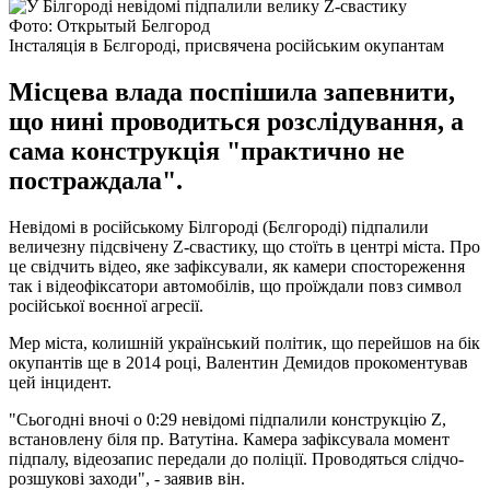
Фото: Открытый Белгород
Інсталяція в Бєлгороді, присвячена російським окупантам
Місцева влада поспішила запевнити,
що нині проводиться розслідування, а
сама конструкція "практично не
постраждала".
Невідомі в російському Білгороді (Бєлгороді) підпалили
величезну підсвічену Z-свастику, що стоїть в центрі міста. Про
це свідчить відео, яке зафіксували, як камери спостореження
так і відеофіксатори автомобілів, що проїждали повз символ
російської воєнної агресії.
Мер міста, колишній український політик, що перейшов на бік
окупантів ще в 2014 році, Валентин Демидов прокоментував
цей інцидент.
"Сьогодні вночі о 0:29 невідомі підпалили конструкцію Z,
встановлену біля пр. Ватутіна. Камера зафіксувала момент
підпалу, відеозапис передали до поліції. Проводяться слідчо-
розшукові заходи", - заявив він.