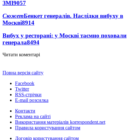
ЗМІ
9057
Сюжет
Бенкет генералів. Наслідки вибуху в
Москві
8914
Вибух у ресторані: у Москві таємно поховали
генерала
8494
Читати коментарі
Повна версія сайту
Facebook
Twitter
RSS-стрічки
E-mail розсилка
Контакти
Реклама на сайті
Використання матеріалів korrespondent.net
Правила користування сайтом
Договір користування сайтом