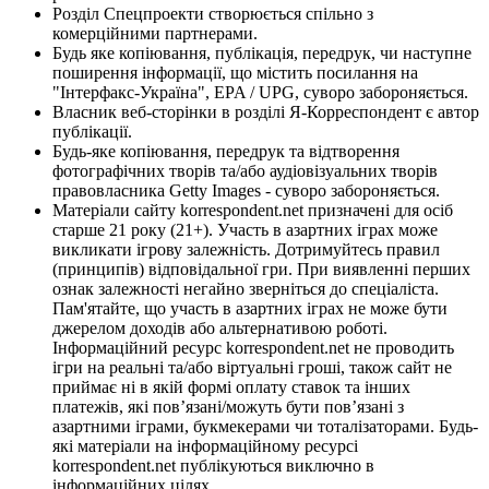
Розділ Спецпроекти створюється спільно з
комерційними партнерами.
Будь яке копіювання, публікація, передрук, чи наступне
поширення інформації, що містить посилання на
"Інтерфакс-Україна", EPA / UPG, суворо забороняється.
Власник веб-сторінки в розділі Я-Корреспондент є автор
публікації.
Будь-яке копіювання, передрук та відтворення
фотографічних творів та/або аудіовізуальних творів
правовласника Getty Images - суворо забороняється.
Матеріали сайту korrespondent.net призначені для осіб
старше 21 року (21+). Участь в азартних іграх може
викликати ігрову залежність. Дотримуйтесь правил
(принципів) відповідальної гри. При виявленні перших
ознак залежності негайно зверніться до спеціаліста.
Пам'ятайте, що участь в азартних іграх не може бути
джерелом доходів або альтернативою роботі.
Інформаційний ресурс korrespondent.net не проводить
ігри на реальні та/або віртуальні гроші, також сайт не
приймає ні в якій формі оплату ставок та інших
платежів, які пов’язані/можуть бути пов’язані з
азартними іграми, букмекерами чи тоталізаторами. Будь-
які матеріали на інформаційному ресурсі
korrespondent.net публікуються виключно в
інформаційних цілях.