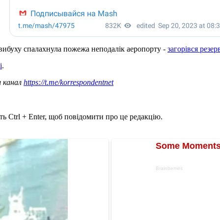
ля вибуху спалахнула пожежа неподалік аеропорту -
загорівся резе
і
.
ш канал
https://t.me/korrespondentnet
ь Ctrl + Enter, щоб повідомити про це редакцію.