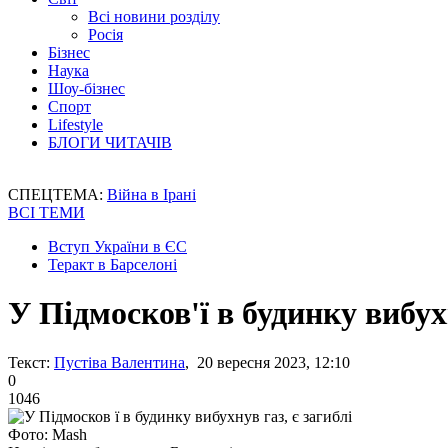
Всі новини розділу
Росія
Бізнес
Наука
Шоу-бізнес
Спорт
Lifestyle
БЛОГИ ЧИТАЧІВ
СПЕЦТЕМА:
Війна в Ірані
ВСІ ТЕМИ
Вступ України в ЄС
Теракт в Барселоні
У Підмосков'ї в будинку вибухн
Текст:
Пустіва Валентина
, 20 вересня 2023, 12:10
0
1046
Фото: Mash