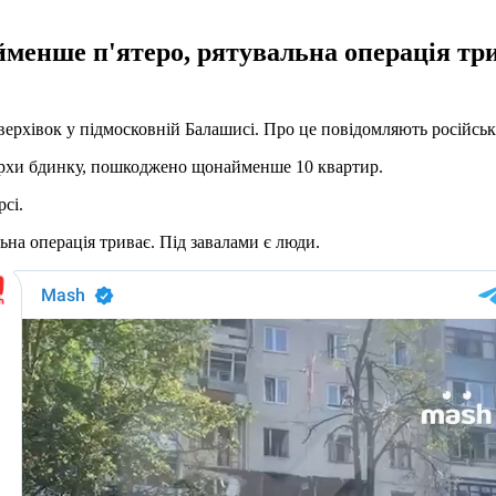
менше п'ятеро, рятувальна операція три
поверхівок у підмосковній Балашисі. Про це повідомляють російськ
верхи бдинку, пошкоджено щонайменше 10 квартир.
сі.
на операція триває. Під завалами є люди.