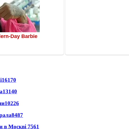
ї
16170
а
13140
ни
10226
ерала
8487
ли в Москві
7561