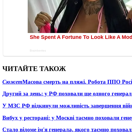
ЧИТАЙТЕ ТАКОЖ
Сюжет
Масова смерть на пляжі. Робота ППО Росі
Другий за день: у РФ поховали ще одного генерал
У МЗС РФ відкинули можливість завершення вій
Вибух у ресторані: у Москві таємно поховали ген
Стало відоме ім'я генерала, якого таємно похова