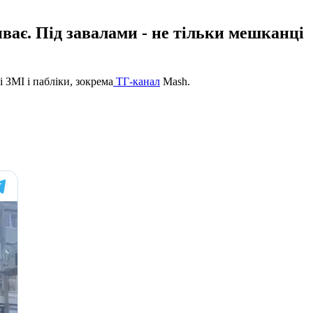
ває. Під завалами - не тільки мешканці
і ЗМІ і пабліки, зокрема
ТГ-канал
Mash.