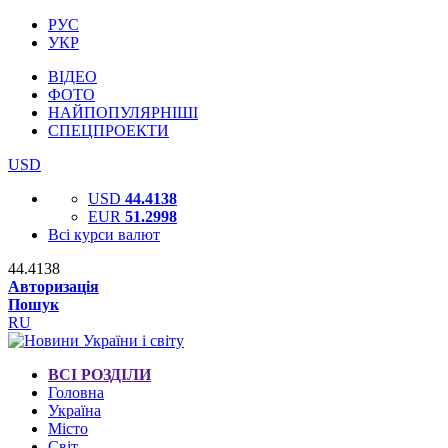
РУС
УКР
ВІДЕО
ФОТО
НАЙПОПУЛЯРНІШІ
СПЕЦПРОЕКТИ
USD
USD
44.4138
EUR
51.2998
Всі курси валют
44.4138
Авторизація
Пошук
RU
ВСІ РОЗДІЛИ
Головна
Україна
Місто
Світ