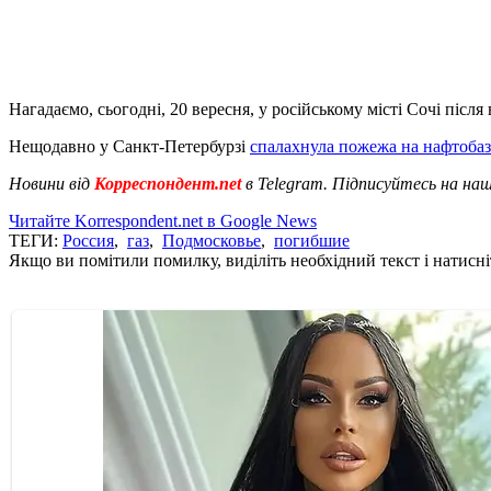
Нагадаємо, сьогодні, 20 вересня, у російському місті Сочі піс
Нещодавно у Санкт-Петербурзі
спалахнула пожежа на нафтобаз
Новини від
Корреспондент.net
в Telegram. Підписуйтесь на на
Читайте Korrespondent.net в Google News
ТЕГИ:
Россия
,
газ
,
Подмосковье
,
погибшие
Якщо ви помітили помилку, виділіть необхідний текст і натисніт