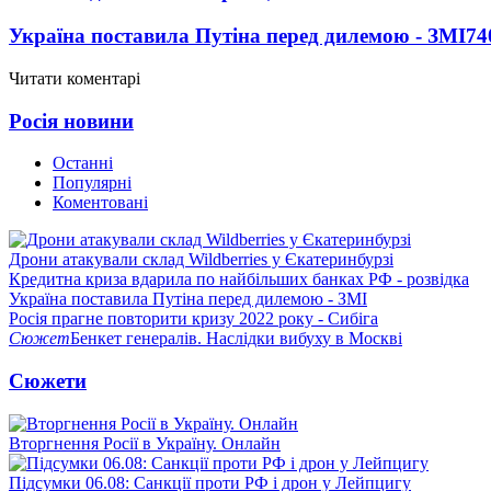
Україна поставила Путіна перед дилемою - ЗМІ
74
Читати коментарі
Росія новини
Останні
Популярні
Коментовані
Дрони атакували склад Wildberries у Єкатеринбурзі
Кредитна криза вдарила по найбільших банках РФ - розвідка
Україна поставила Путіна перед дилемою - ЗМІ
Росія прагне повторити кризу 2022 року - Сибіга
Сюжет
Бенкет генералів. Наслідки вибуху в Москві
Сюжети
Вторгнення Росії в Україну. Онлайн
Підсумки 06.08: Санкції проти РФ і дрон у Лейпцигу