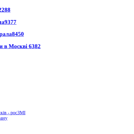
2288
ла
9377
ерала
8450
ли в Москві
6382
ків - росЗМІ
еану