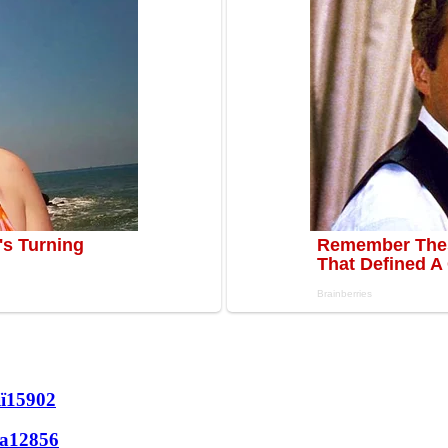
ї
15902
а
12856