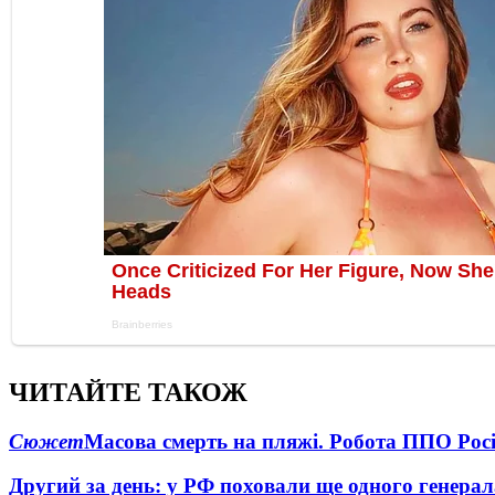
ЧИТАЙТЕ ТАКОЖ
Сюжет
Масова смерть на пляжі. Робота ППО Росі
Другий за день: у РФ поховали ще одного генерал