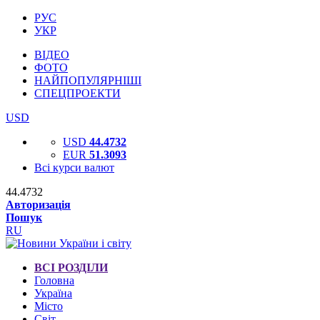
РУС
УКР
ВІДЕО
ФОТО
НАЙПОПУЛЯРНІШІ
СПЕЦПРОЕКТИ
USD
USD
44.4732
EUR
51.3093
Всі курси валют
44.4732
Авторизація
Пошук
RU
ВСІ РОЗДІЛИ
Головна
Україна
Місто
Світ