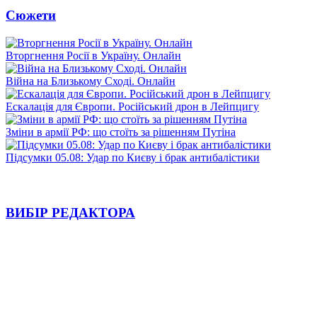
Сюжети
Вторгнення Росії в Україну. Онлайн
Війна на Близькому Сході. Онлайн
Ескалація для Європи. Російський дрон в Лейпцигу
Зміни в армії РФ: що стоїть за рішенням Путіна
Підсумки 05.08: Удар по Києву і брак антибалістики
ВИБІР РЕДАКТОРА