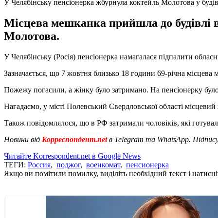
У Челябінську пенсіонерка жбурнула коктейль Молотова у буді
Місцева мешканка прийшла до будівлі ві
Молотова.
У Челябінську (Росія) пенсіонерка намагалася підпалити обласн
Зазначається, що 7 жовтня близько 18 години 69-річна місцева 
Пожежу погасили, а жінку було затримано. На пенсіонерку бул
Нагадаємо, у місті Полевський Свердловської області місцеви
Також повідомлялося, що в РФ затримали чоловіків, які готува
Новини від
Корреспондент.net
в Telegram та WhatsApp. Підпис
Читайте Korrespondent.net в Google News
ТЕГИ:
Россия
,
поджог
,
военкомат
,
пенсионерка
Якщо ви помітили помилку, виділіть необхідний текст і натисніт