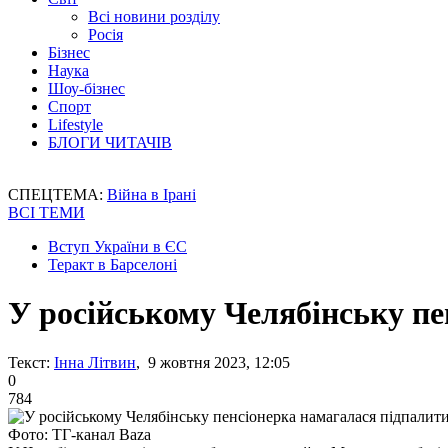
Всі новини розділу
Росія
Бізнес
Наука
Шоу-бізнес
Спорт
Lifestyle
БЛОГИ ЧИТАЧІВ
СПЕЦТЕМА:
Війна в Ірані
ВСІ ТЕМИ
Вступ України в ЄС
Теракт в Барселоні
У російському Челябінську пе
Текст:
Інна Літвин
, 9 жовтня 2023, 12:05
0
784
Фото: ТГ-канал Baza