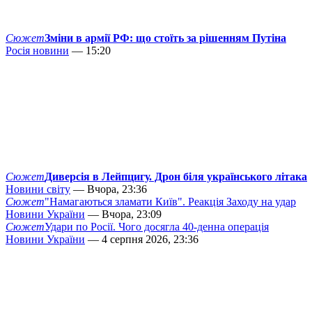
Сюжет
Зміни в армії РФ: що стоїть за рішенням Путіна
Росія новини
— 15:20
Сюжет
Диверсія в Лейпцигу. Дрон біля українського літака
Новини світу
— Вчора, 23:36
Сюжет
"Намагаються зламати Київ". Реакція Заходу на удар
Новини України
— Вчора, 23:09
Сюжет
Удари по Росії. Чого досягла 40-денна операція
Новини України
— 4 серпня 2026, 23:36