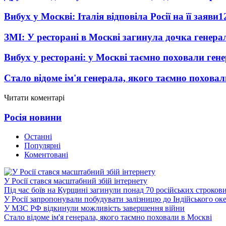
Вибух у Москві: Італія відповіла Росії на її заяви
1
ЗМІ: У ресторані в Москві загинула дочка генера
Вибух у ресторані: у Москві таємно поховали ген
Стало відоме ім'я генерала, якого таємно похова
Читати коментарі
Росія новини
Останні
Популярні
Коментовані
У Росії стався масштабний збій інтернету
Під час боїв на Курщині загинули понад 70 російських строкови
У Росії запропонували побудувати залізницю до Індійського ок
У МЗС РФ відкинули можливість завершення війни
Стало відоме ім'я генерала, якого таємно поховали в Москві