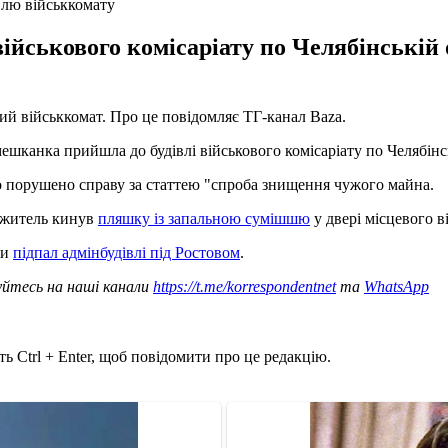
влю військкомату
йськового комісаріату по Челябінській 
ий військкомат. Про це повідомляє ТГ-канал Baza.
мешканка прийшла до будівлі військового комісаріату по Челябінс
о порушено справу за статтею "спроба знищення чужого майна.
й житель кинув
пляшку із запальною сумішшю
у двері місцевого в
ли
підпал адмінбудівлі під Ростовом
.
уйтесь на наші канали
https://t.me/korrespondentnet
та
WhatsApp
ь Ctrl + Enter, щоб повідомити про це редакцію.