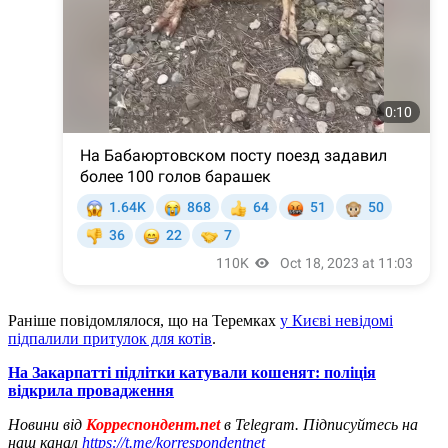
Раніше повідомлялося, що на Теремках
у Києві невідомі
підпалили притулок для котів
.
На Закарпатті підлітки катували кошенят: поліція
відкрила провадження
Новини від
Корреспондент.net
в Telegram. Підписуйтесь на
наш канал
https://t.me/korrespondentnet