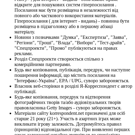
відкрите для пошукових систем гіперпосилання .
Посилання має бути розміщена в незалежності від
повного або часткового використання матеріалів.
Гіперпосилання ( для інтернет - видань) - повинна бути
розміщена в підзаголовку або в першому абзаці
матеріалу.
Новини з позначками "Думка", "Експертиза", "Заява",
"Регіони", "Гроші", "Влада", "Вибори", "Тест-драйв",
"Спецпроекти", "Промо" публікуються на правах
реклами.
Розділ Спецпроекти створюється спільно з
комерційними партнерами.
Будь яке копіювання, публікація, передрук, чи наступне
поширення інформації, що містить посилання на
"Інтерфакс-Україна", EPA / UPG, суворо забороняється.
Власник веб-сторінки в розділі Я-Корреспондент є автор
публікації.
Будь-яке копіювання, передрук та відтворення
фотографічних творів та/або аудіовізуальних творів
правовласника Getty Images - суворо забороняється.
Матеріали сайту korrespondent.net призначені для осіб
старше 21 року (21+). Участь в азартних іграх може
викликати ігрову залежність. Дотримуйтесь правил
(принципів) відповідальної гри. При виявленні перших
ознак залежності негайно зверніться до спеціаліста.