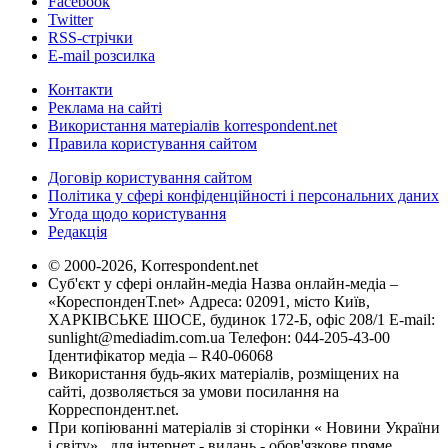
Facebook
Twitter
RSS-стрічки
E-mail розсилка
Контакти
Реклама на сайті
Використання матеріалів korrespondent.net
Правила користування сайтом
Договір користування сайтом
Політика у сфері конфіденційності і персональних даних
Угода щодо користування
Редакція
© 2000-2026, Korrespondent.net
Суб'єкт у сфері онлайн-медіа Назва онлайн-медіа –
«КореспонденТ.net» Адреса: 02091, місто Київ,
ХАРКІВСЬКЕ ШОСЕ, будинок 172-Б, офіс 208/1 E-mail:
sunlight@mediadim.com.ua
Телефон: 044-205-43-00
Ідентифікатор медіа – R40-06068
Використання будь-яких матеріалів, розміщених на
сайті, дозволяється за умови посилання на
Корреспондент.net.
При копіюванні матеріалів зі сторінки « Новини України
і світу» , для інтернет - видань - обов'язкове пряме