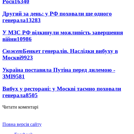
Росії
16340
Другий за день: у РФ поховали ще одного
генерала
13283
У МЗС РФ відкинули можливість завершення
війни
10986
Сюжет
Бенкет генералів. Наслідки вибуху в
Москві
9923
Україна поставила Путіна перед дилемою -
ЗМІ
9581
Вибух у ресторані: у Москві таємно поховали
генерала
8505
Читати коментарі
Повна версія сайту