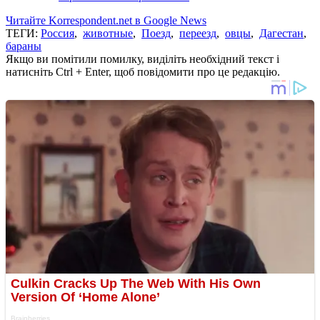
Читайте Korrespondent.net в Google News
ТЕГИ:
Россия
,
животные
,
Поезд
,
переезд
,
овцы
,
Дагестан
,
бараны
Якщо ви помітили помилку, виділіть необхідний текст і
натисніть Ctrl + Enter, щоб повідомити про це редакцію.