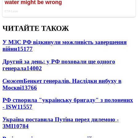
ЧИТАЙТЕ ТАКОЖ
У МЗС РФ відкинули можливість завершення
війни
15177
Другий за день: у РФ поховали ще одного
генерала
14002
Сюжет
Бенкет генералів. Наслідки вибуху в
Москві
13766
РФ створила "українську бригаду" з полонених
- ISW
11557
Україна поставила Путіна перед дилемою -
ЗМІ
10784