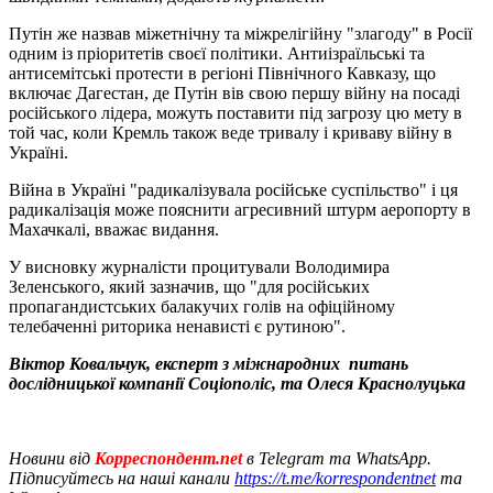
Путін же назвав міжетнічну та міжрелігійну "злагоду" в Росії
одним із пріоритетів своєї політики. Антиізраїльські та
антисемітські протести в регіоні Північного Кавказу, що
включає Дагестан, де Путін вів свою першу війну на посаді
російського лідера, можуть поставити під загрозу цю мету в
той час, коли Кремль також веде тривалу і криваву війну в
Україні.
Війна в Україні "радикалізувала російське суспільство" і ця
радикалізація може пояснити агресивний штурм аеропорту в
Махачкалі, вважає видання.
У висновку журналісти процитували Володимира
Зеленського, який зазначив, що "для російських
пропагандистських балакучих голів на офіційному
телебаченні риторика ненависті є рутиною".
Віктор Ковальчук, експерт з міжнародних питань
дослідницької компанії Соціополіс, та Олеся Краснолуцька
Новини від
Корреспондент.net
в Telegram та WhatsApp.
Підписуйтесь на наші канали
https://t.me/korrespondentnet
та