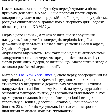
він в інтерв’ю The Times of Israel.
Посол також сказав, що бунт був передбачуваним після
прийому делегації ХАМАС, і що погроми проти євреїв
використовувалися ще в царській Росії. І додав, що українська
розвідка співпрацює з ізраїльською з "першого дня", одразу
після вторгнення ХАМАСу.
Окрім цього Білий Дім також заявив, що заворушення
нагадують "погроми" з попередніх періодів історії, а
державний департамент назвав звинувачення Росії в адресу
України абсурдними.
Журналісти відмічають і той факт, що недільні антисемітські
заворушення сталися через чотири дні після того, як Путін
зібрав релігійних лідерів, заявивши, що "міжрелігійна згода є
основою російської державності".
Матеріал
The New York Times
, у свою чергу, зосереджений на
внутрішніх проблемах Кремля і труднощах, в яких він
стикається у внутрішньо державному управлінні. Етнічна
напруженість на Північному Кавказі, на думку журналістів, є
основним фактором ризику для загальної стабільності в Росії,
враховуючи недавню історію війни в регіоні і випадки
тероризму в Чечні і Дагестані. Загалом у Росії проживає
близько 25 мільйонів мусульман, і це населення зростає
швидкими темпами, додають журналісти.