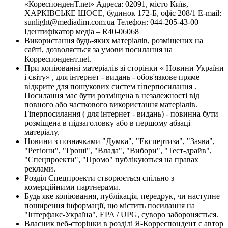
«КореспонденТ.net» Адреса: 02091, місто Київ,
ХАРКІВСЬКЕ ШОСЕ, будинок 172-Б, офіс 208/1 E-mail:
sunlight@mediadim.com.ua
Телефон: 044-205-43-00
Ідентифікатор медіа – R40-06068
Використання будь-яких матеріалів, розміщених на
сайті, дозволяється за умови посилання на
Корреспондент.net.
При копіюванні матеріалів зі сторінки « Новини України
і світу» , для інтернет - видань - обов'язкове пряме
відкрите для пошукових систем гіперпосилання .
Посилання має бути розміщена в незалежності від
повного або часткового використання матеріалів.
Гіперпосилання ( для інтернет - видань) - повинна бути
розміщена в підзаголовку або в першому абзаці
матеріалу.
Новини з позначками "Думка", "Експертиза", "Заява",
"Регіони", "Гроші", "Влада", "Вибори", "Тест-драйв",
"Спецпроекти", "Промо" публікуються на правах
реклами.
Розділ Спецпроекти створюється спільно з
комерційними партнерами.
Будь яке копіювання, публікація, передрук, чи наступне
поширення інформації, що містить посилання на
"Інтерфакс-Україна", EPA / UPG, суворо забороняється.
Власник веб-сторінки в розділі Я-Корреспондент є автор