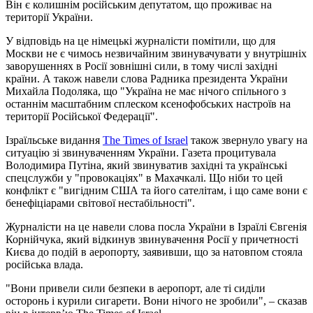
Він є колишнім російським депутатом, що проживає на
території України.
У відповідь на це німецькі журналісти помітили, що для
Москви не є чимось незвичайним звинувачувати у внутрішніх
заворушеннях в Росії зовнішні сили, в тому числі західні
країни. А також навели слова Радника президента України
Михайла Подоляка, що "Україна не має нічого спільного з
останнім масштабним сплеском ксенофобських настроїв на
території Російської Федерації".
Ізраїльське видання
The Times of Israel
також звернуло увагу на
ситуацію зі звинуваченням України. Газета процитувала
Володимира Путіна, який звинуватив західні та українські
спецслужби у "провокаціях" в Махачкалі. Що ніби то цей
конфлікт є "вигідним США та його сателітам, і що саме вони є
бенефіціарами світової нестабільності".
Журналісти на це навели слова посла України в Ізраїлі Євгенія
Корнійчука, який відкинув звинувачення Росії у причетності
Києва до подій в аеропорту, заявивши, що за натовпом стояла
російська влада.
"Вони привели сили безпеки в аеропорт, але ті сиділи
осторонь і курили сигарети. Вони нічого не зробили", – сказав