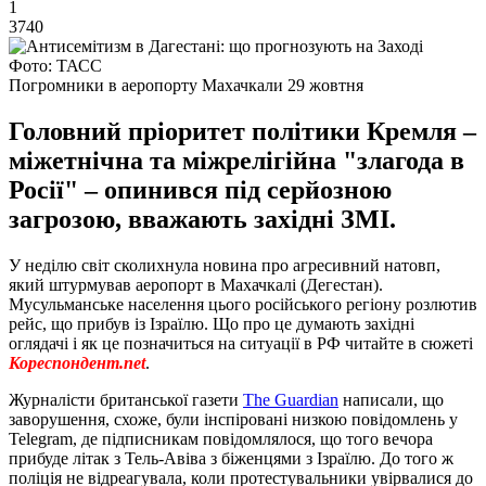
1
3740
Фото: ТАСС
Погромники в аеропорту Махачкали 29 жовтня
Головний пріоритет політики Кремля –
міжетнічна та міжрелігійна "злагода в
Росії" – опинився під серйозною
загрозою, вважають західні ЗМІ.
У неділю світ сколихнула новина про агресивний натовп,
який штурмував аеропорт в Махачкалі (Дегестан).
Мусульманське населення цього російського регіону розлютив
рейс, що прибув із Ізраїлю. Що про це думають західні
оглядачі і як це позначиться на ситуації в РФ читайте в сюжеті
Кореспондент.net
.
Журналісти британської газети
The Guardian
написали, що
заворушення, схоже, були інспіровані низкою повідомлень у
Telegram, де підписникам повідомлялося, що того вечора
прибуде літак з Тель-Авіва з біженцями з Ізраїлю. До того ж
поліція не відреагувала, коли протестувальники увірвалися до