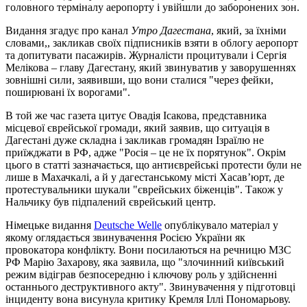
головного терміналу аеропорту і увійшли до заборонених зон.
Видання згадує про канал
Утро Дагестана
, який, за їхніми
словами,, закликав своїх підписників взяти в облогу аеропорт
та допитувати пасажирів. Журналісти процитували і Сергія
Мелікова – главу Дагестану, який звинуватив у заворушеннях
зовнішні сили, заявивши, що вони сталися "через фейки,
поширювані їх ворогами".
В той же час газета цитує Овадія Ісакова, представника
місцевої єврейської громади, який заявив, що ситуація в
Дагестані дуже складна і закликав громадян Ізраїлю не
приїжджати в РФ, адже "Росія – це не їх порятунок". Окрім
цього в статті зазначається, що антиєврейські протести були не
лише в Махачкалі, а й у дагестанському місті Хасав’юрт, де
протестувальники шукали "єврейських біженців". Також у
Нальчику був підпалений єврейський центр.
Німецьке видання
Deutsche Welle
опублікувало матеріал у
якому оглядається звинувачення Росією України як
провокатора конфлікту. Вони посилаються на речницю МЗС
РФ Марію Захарову, яка заявила, що "злочинний київський
режим відіграв безпосередню і ключову роль у здійсненні
останнього деструктивного акту". Звинувачення у підготовці
інциденту вона висунула критику Кремля Іллі Пономарьову.