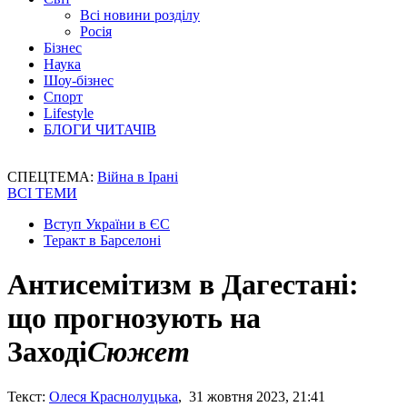
Всі новини розділу
Росія
Бізнес
Наука
Шоу-бізнес
Спорт
Lifestyle
БЛОГИ ЧИТАЧІВ
СПЕЦТЕМА:
Війна в Ірані
ВСІ ТЕМИ
Вступ України в ЄС
Теракт в Барселоні
Антисемітизм в Дагестані:
що прогнозують на
Заході
Сюжет
Текст:
Олеся Краснолуцька
, 31 жовтня 2023, 21:41