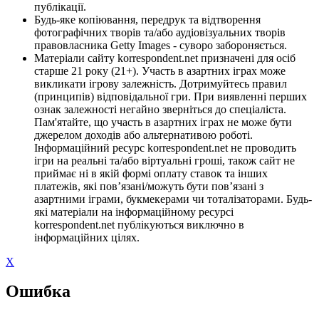
публікації.
Будь-яке копіювання, передрук та відтворення
фотографічних творів та/або аудіовізуальних творів
правовласника Getty Images - суворо забороняється.
Матеріали сайту korrespondent.net призначені для осіб
старше 21 року (21+). Участь в азартних іграх може
викликати ігрову залежність. Дотримуйтесь правил
(принципів) відповідальної гри. При виявленні перших
ознак залежності негайно зверніться до спеціаліста.
Пам'ятайте, що участь в азартних іграх не може бути
джерелом доходів або альтернативою роботі.
Інформаційний ресурс korrespondent.net не проводить
ігри на реальні та/або віртуальні гроші, також сайт не
приймає ні в якій формі оплату ставок та інших
платежів, які пов’язані/можуть бути пов’язані з
азартними іграми, букмекерами чи тоталізаторами. Будь-
які матеріали на інформаційному ресурсі
korrespondent.net публікуються виключно в
інформаційних цілях.
X
Ошибка