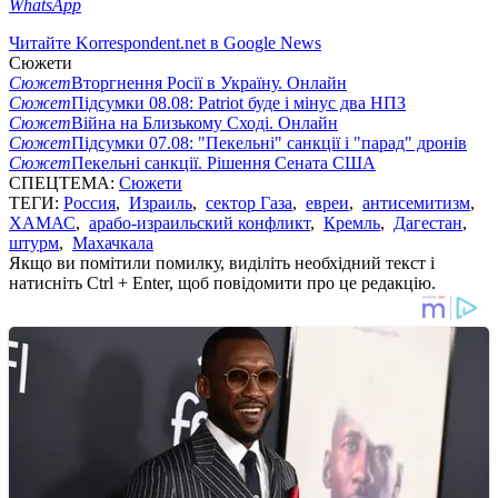
WhatsApp
Читайте Korrespondent.net в Google News
Сюжети
Сюжет
Вторгнення Росії в Україну. Онлайн
Сюжет
Підсумки 08.08: Patriot буде і мінус два НПЗ
Сюжет
Війна на Близькому Сході. Онлайн
Сюжет
Підсумки 07.08: "Пекельні" санкції і "парад" дронів
Сюжет
Пекельні санкції. Рішення Сената США
СПЕЦТЕМА:
Сюжети
ТЕГИ:
Россия
,
Израиль
,
сектор Газа
,
евреи
,
антисемитизм
,
ХАМАС
,
арабо-израильский конфликт
,
Кремль
,
Дагестан
,
штурм
,
Махачкала
Якщо ви помітили помилку, виділіть необхідний текст і
натисніть Ctrl + Enter, щоб повідомити про це редакцію.