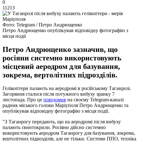
0
11213
Фото: Telegram / Петро Андрющенко
Петро Андрющенко опублікував відповідну фотографію з
місця події
Петро Андрющенко зазначив, що
росіяни системно використовують
місцевий аеродром для базування,
зокрема, вертолітних підрозділів.
Гелікоптери палають на аеродромі в російському Таганрозі.
Загоряння сталося після потужного вибуху зранку 7
листопада. Про це
повідомив
на своєму Telegram-каналі
радник міського голови Маріуполя Петро Андрющенко та
опублікував відповідну фотографію з місця події.
"З Таганрогу передають, що на аеродромі після вибуху
палають ґвинтокрили. Росіяни дійсно системно
використовують аеродром Таганрогу для базування, зокрема,
вертолітних підрозділів, але не тільки. Системи ППО, техніка