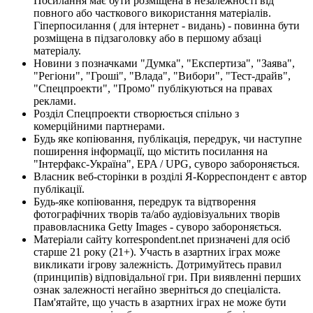
Посилання має бути розміщена в незалежності від
повного або часткового використання матеріалів.
Гіперпосилання ( для інтернет - видань) - повинна бути
розміщена в підзаголовку або в першому абзаці
матеріалу.
Новини з позначками "Думка", "Експертиза", "Заява",
"Регіони", "Гроші", "Влада", "Вибори", "Тест-драйв",
"Спецпроекти", "Промо" публікуються на правах
реклами.
Розділ Спецпроекти створюється спільно з
комерційними партнерами.
Будь яке копіювання, публікація, передрук, чи наступне
поширення інформації, що містить посилання на
"Інтерфакс-Україна", EPA / UPG, суворо забороняється.
Власник веб-сторінки в розділі Я-Корреспондент є автор
публікації.
Будь-яке копіювання, передрук та відтворення
фотографічних творів та/або аудіовізуальних творів
правовласника Getty Images - суворо забороняється.
Матеріали сайту korrespondent.net призначені для осіб
старше 21 року (21+). Участь в азартних іграх може
викликати ігрову залежність. Дотримуйтесь правил
(принципів) відповідальної гри. При виявленні перших
ознак залежності негайно зверніться до спеціаліста.
Пам'ятайте, що участь в азартних іграх не може бути