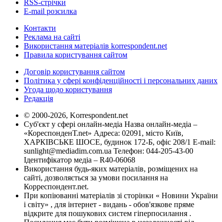
RSS-стрічки
E-mail розсилка
Контакти
Реклама на сайті
Використання матеріалів korrespondent.net
Правила користування сайтом
Договір користування сайтом
Політика у сфері конфіденційності і персональних даних
Угода щодо користування
Редакція
© 2000-2026, Korrespondent.net
Суб'єкт у сфері онлайн-медіа Назва онлайн-медіа –
«КореспонденТ.net» Адреса: 02091, місто Київ,
ХАРКІВСЬКЕ ШОСЕ, будинок 172-Б, офіс 208/1 E-mail:
sunlight@mediadim.com.ua
Телефон: 044-205-43-00
Ідентифікатор медіа – R40-06068
Використання будь-яких матеріалів, розміщених на
сайті, дозволяється за умови посилання на
Корреспондент.net.
При копіюванні матеріалів зі сторінки « Новини України
і світу» , для інтернет - видань - обов'язкове пряме
відкрите для пошукових систем гіперпосилання .