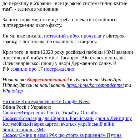
до перекиду в України - все це рясно систематично квітне
там", - зазначив чиновник.
За його словами, поки ще треба почекати офіційного
підтвердження цього факту.
Як ми вже писали,
потужний вибух пролунав
у вівторок
зранку, 7 листопада, на околицях Таганрогу.
Крім того, в липні 2023 року російські пабліки і ЗМІ заявили
про сильний вибух у місті Таганрог. Він стався неподалік
Олександрівської площі у дворі Державного банку. В
РФ
заявили про 17 постраждалих
.
Новини від
Корреспондент.net
в Telegram та WhatsApp.
Підписуйтесь на наші канали
https://t.me/korrespondentnet
та
WhatsApp
Читайте Korrespondent.net в Google News
Війна Росії з Україною
Сюжет
Вторгнення Росії в Україну. Онлайн
Сюжет
Ескалація для Європи. Російський дрон в Лейпцигу
Колумбійські наркокартелі вчаться українській війні
безпілотників - ЗМІ
Сюжет
Зміни в армії РФ: що стоїть за рішенням Путіна