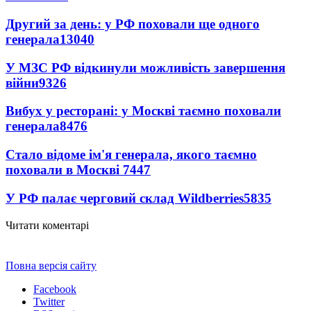
Другий за день: у РФ поховали ще одного
генерала
13040
У МЗС РФ відкинули можливість завершення
війни
9326
Вибух у ресторані: у Москві таємно поховали
генерала
8476
Стало відоме ім'я генерала, якого таємно
поховали в Москві
7447
У РФ палає черговий склад Wildberries
5835
Читати коментарі
Повна версія сайту
Facebook
Twitter