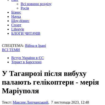
Всі новини розділу
Росія
Бізнес
Наука
Шоу-бізнес
Спорт
Lifestyle
БЛОГИ ЧИТАЧІВ
СПЕЦТЕМА:
Війна в Ірані
ВСІ ТЕМИ
Вступ України в ЄС
Теракт в Барселоні
У Таганрозі після вибуху
палають гелікоптери - мерія
Маріуполя
Текст:
Максим Липчанський
, 7 листопада 2023, 12:48