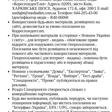
«КореспонденТ.net» Адреса: 02091, місто Київ,
ХАРКІВСЬКЕ ШОСЕ, будинок 172-Б, офіс 208/1 E-mail:
sunlight@mediadim.com.ua
Телефон: 044-205-43-00
Ідентифікатор медіа – R40-06068
Використання будь-яких матеріалів, розміщених на
сайті, дозволяється за умови посилання на
Корреспондент.net.
При копіюванні матеріалів зі сторінки « Новини України
і світу» , для інтернет - видань - обов'язкове пряме
відкрите для пошукових систем гіперпосилання .
Посилання має бути розміщена в незалежності від
повного або часткового використання матеріалів.
Гіперпосилання ( для інтернет - видань) - повинна бути
розміщена в підзаголовку або в першому абзаці
матеріалу.
Новини з позначками "Думка", "Експертиза", "Заява",
"Регіони", "Гроші", "Влада", "Вибори", "Тест-драйв",
"Спецпроекти", "Промо" публікуються на правах
реклами.
Розділ Спецпроекти створюється спільно з
комерційними партнерами.
Будь яке копіювання, публікація, передрук, чи наступне
поширення інформації, що містить посилання на
"Інтерфакс-Україна", EPA / UPG, суворо забороняється.
Власник веб-сторінки в розділі Я-Корреспондент є автор