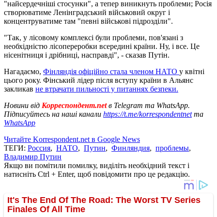
"найсердечніші стосунки", а тепер виникнуть проблеми; Росія
створюватиме Ленінградський військовий округ і
концентруватиме там "певні військові підрозділи".
"Так, у лісовому комплексі були проблеми, пов'язані з
необхідністю лісопереробки всередині країни. Ну, і все. Це
нісенітниця і дрібниці, насправді", - сказав Путін.
Нагадаємо,
Фінляндія офіційно стала членом НАТО
у квітні
цього року. Фінський лідер після вступу країни в Альянс
закликав
не втрачати пильності у питаннях безпеки.
Новини від
Корреспондент.net
в Telegram та WhatsApp.
Підписуйтесь на наші канали
https://t.me/korrespondentnet
та
WhatsApp
Читайте Korrespondent.net в Google News
ТЕГИ:
Россия
,
НАТО
,
Путин
,
Финляндия
,
проблемы
,
Владимир Путин
Якщо ви помітили помилку, виділіть необхідний текст і
натисніть Ctrl + Enter, щоб повідомити про це редакцію.