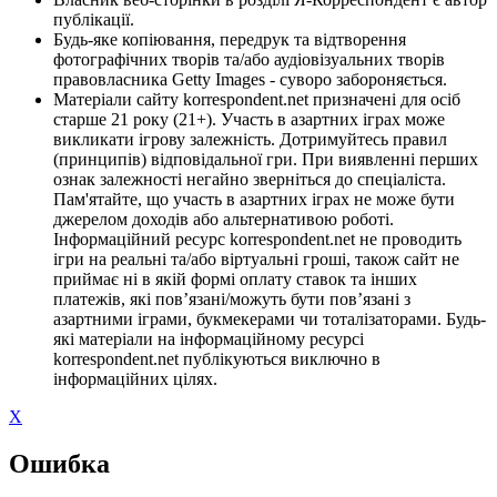
публікації.
Будь-яке копіювання, передрук та відтворення
фотографічних творів та/або аудіовізуальних творів
правовласника Getty Images - суворо забороняється.
Матеріали сайту korrespondent.net призначені для осіб
старше 21 року (21+). Участь в азартних іграх може
викликати ігрову залежність. Дотримуйтесь правил
(принципів) відповідальної гри. При виявленні перших
ознак залежності негайно зверніться до спеціаліста.
Пам'ятайте, що участь в азартних іграх не може бути
джерелом доходів або альтернативою роботі.
Інформаційний ресурс korrespondent.net не проводить
ігри на реальні та/або віртуальні гроші, також сайт не
приймає ні в якій формі оплату ставок та інших
платежів, які пов’язані/можуть бути пов’язані з
азартними іграми, букмекерами чи тоталізаторами. Будь-
які матеріали на інформаційному ресурсі
korrespondent.net публікуються виключно в
інформаційних цілях.
X
Ошибка