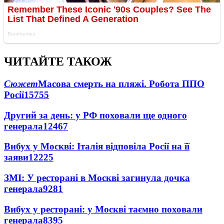
ЧИТАЙТЕ ТАКОЖ
Сюжет
Масова смерть на пляжі. Робота ППО
Росії
15755
Другий за день: у РФ поховали ще одного
генерала
12467
Вибух у Москві: Італія відповіла Росії на її
заяви
12225
ЗМІ: У ресторані в Москві загинула дочка
генерала
9281
Вибух у ресторані: у Москві таємно поховали
генерала
8395