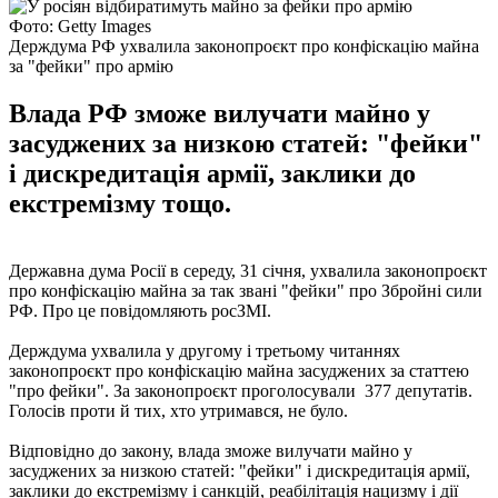
Фото: Getty Images
Держдума РФ ухвалила законопроєкт про конфіскацію майна
за "фейки" про армію
Влада РФ зможе вилучати майно у
засуджених за низкою статей: "фейки"
і дискредитація армії, заклики до
екстремізму тощо.
Державна дума Росії в середу, 31 січня, ухвалила законопроєкт
про конфіскацію майна за так звані "фейки" про Збройні сили
РФ. Про це повідомляють росЗМІ.
Держдума ухвалила у другому і третьому читаннях
законопроєкт про конфіскацію майна засуджених за статтею
"про фейки". За законопроєкт проголосували 377 депутатів.
Голосів проти й тих, хто утримався, не було.
Відповідно до закону, влада зможе вилучати майно у
засуджених за низкою статей: "фейки" і дискредитація армії,
заклики до екстремізму і санкцій, реабілітація нацизму і дії