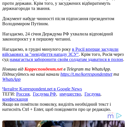
проти держави. Крім того, у засуджених відбиратимуть
держнагороди та звання.
Документ набуде чинності після підписання президентом
Володимиром Путіним.
Нагадаємо, 24 січня Держдума РФ ухвалила відповідний
законопроєкт у в першому читанні.
Нагадаємо, в грудні минулого року
в Росії вперше засудили
військових за "невідбиття нападу ЗСУ"
. Крім того, Росія через
суд
намагається заборонити своїм солдатам здаватися в полон
.
Новини від
Корреспондент.net
в Telegram та WhatsApp.
Підписуйтесь на наші канали
https://t.me/korrespondentnet
та
WhatsApp
Читайте Korrespondent.net в Google News
ТЕГИ:
Россия
,
Госдума РФ
,
имущество
,
Госдума
,
конфискация
Якщо ви помітили помилку, виділіть необхідний текст і
натисніть Ctrl + Enter, щоб повідомити про це редакцію.