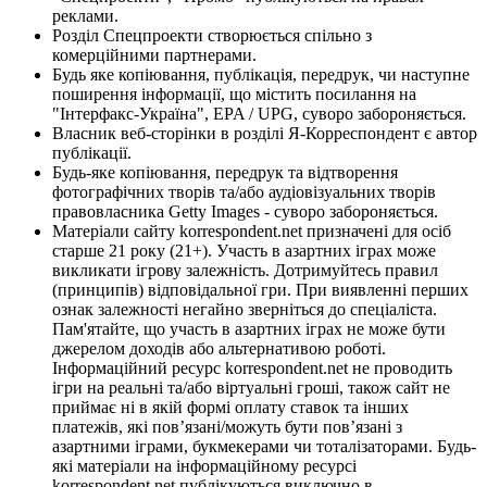
реклами.
Розділ Спецпроекти створюється спільно з
комерційними партнерами.
Будь яке копіювання, публікація, передрук, чи наступне
поширення інформації, що містить посилання на
"Інтерфакс-Україна", EPA / UPG, суворо забороняється.
Власник веб-сторінки в розділі Я-Корреспондент є автор
публікації.
Будь-яке копіювання, передрук та відтворення
фотографічних творів та/або аудіовізуальних творів
правовласника Getty Images - суворо забороняється.
Матеріали сайту korrespondent.net призначені для осіб
старше 21 року (21+). Участь в азартних іграх може
викликати ігрову залежність. Дотримуйтесь правил
(принципів) відповідальної гри. При виявленні перших
ознак залежності негайно зверніться до спеціаліста.
Пам'ятайте, що участь в азартних іграх не може бути
джерелом доходів або альтернативою роботі.
Інформаційний ресурс korrespondent.net не проводить
ігри на реальні та/або віртуальні гроші, також сайт не
приймає ні в якій формі оплату ставок та інших
платежів, які пов’язані/можуть бути пов’язані з
азартними іграми, букмекерами чи тоталізаторами. Будь-
які матеріали на інформаційному ресурсі
korrespondent.net публікуються виключно в