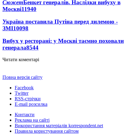
Сюжет
Бенкет генералів. Наслідки вибуху в
Москві
11940
Україна поставила Путіна перед дилемою -
ЗМІ
10098
Вибух у ресторані: у Москві таємно поховали
генерала
8544
Читати коментарі
Повна версія сайту
Facebook
Twitter
RSS-стрічки
E-mail розсилка
Контакти
Реклама на сайті
Використання матеріалів korrespondent.net
Правила користування сайтом