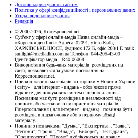
Договір користування сайтом
Політика у сфері конфіденційності і персональних даних
Угода щодо користування
Редакція
© 2000-2026, Korrespondent.net
Суб'єкт у сфері онлайн-медіа Назва онлайн-медіа –
«КореспонденТ.net» Адреса: 02091, місто Київ,
ХАРКІВСЬКЕ ШОСЕ, будинок 172-Б, офіс 208/1 E-mail:
sunlight@mediadim.com.ua
Телефон: 044-205-43-00
Ідентифікатор медіа – R40-06068
Використання будь-яких матеріалів, розміщених на
сайті, дозволяється за умови посилання на
Корреспондент.net.
При копіюванні матеріалів зі сторінки « Новини України
і світу» , для інтернет - видань - обов'язкове пряме
відкрите для пошукових систем гіперпосилання .
Посилання має бути розміщена в незалежності від
повного або часткового використання матеріалів.
Гіперпосилання ( для інтернет - видань) - повинна бути
розміщена в підзаголовку або в першому абзаці
матеріалу.
Новини з позначками "Думка", "Експертиза", "Заява",
"Регіони", "Гроші", "Влада", "Вибори", "Тест-драйв",
"Спецпроекти", "Промо" публікуються на правах