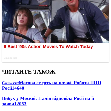
ЧИТАЙТЕ ТАКОЖ
Сюжет
Масова смерть на пляжі. Робота ППО
Росії
14640
Вибух у Москві: Італія відповіла Росії на її
заяви
12053