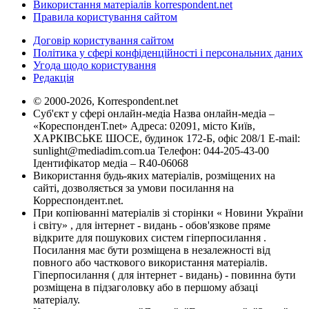
Використання матеріалів korrespondent.net
Правила користування сайтом
Договір користування сайтом
Політика у сфері конфіденційності і персональних даних
Угода щодо користування
Редакція
© 2000-2026, Korrespondent.net
Суб'єкт у сфері онлайн-медіа Назва онлайн-медіа –
«КореспонденТ.net» Адреса: 02091, місто Київ,
ХАРКІВСЬКЕ ШОСЕ, будинок 172-Б, офіс 208/1 E-mail:
sunlight@mediadim.com.ua
Телефон: 044-205-43-00
Ідентифікатор медіа – R40-06068
Використання будь-яких матеріалів, розміщених на
сайті, дозволяється за умови посилання на
Корреспондент.net.
При копіюванні матеріалів зі сторінки « Новини України
і світу» , для інтернет - видань - обов'язкове пряме
відкрите для пошукових систем гіперпосилання .
Посилання має бути розміщена в незалежності від
повного або часткового використання матеріалів.
Гіперпосилання ( для інтернет - видань) - повинна бути
розміщена в підзаголовку або в першому абзаці
матеріалу.