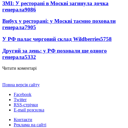
ЗМІ: У ресторані в Москві загинула дочка
генерала
9086
Вибух у ресторані: у Москві таємно поховали
генерала
7905
У РФ палає черговий склад Wildberries
5758
Другий за день: у РФ поховали ще одного
генерала
5332
Читати коментарі
Повна версія сайту
Facebook
Twitter
RSS-стрічки
E-mail розсилка
Контакти
Реклама на сайті