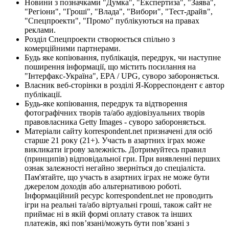
Новини з позначками "Думка", "Експертиза", "Заява",
"Регіони", "Гроші", "Влада", "Вибори", "Тест-драйв",
"Спецпроекти", "Промо" публікуються на правах
реклами.
Розділ Спецпроекти створюється спільно з
комерційними партнерами.
Будь яке копіювання, публікація, передрук, чи наступне
поширення інформації, що містить посилання на
"Інтерфакс-Україна", EPA / UPG, суворо забороняється.
Власник веб-сторінки в розділі Я-Корреспондент є автор
публікації.
Будь-яке копіювання, передрук та відтворення
фотографічних творів та/або аудіовізуальних творів
правовласника Getty Images - суворо забороняється.
Матеріали сайту korrespondent.net призначені для осіб
старше 21 року (21+). Участь в азартних іграх може
викликати ігрову залежність. Дотримуйтесь правил
(принципів) відповідальної гри. При виявленні перших
ознак залежності негайно зверніться до спеціаліста.
Пам'ятайте, що участь в азартних іграх не може бути
джерелом доходів або альтернативою роботі.
Інформаційний ресурс korrespondent.net не проводить
ігри на реальні та/або віртуальні гроші, також сайт не
приймає ні в якій формі оплату ставок та інших
платежів, які пов’язані/можуть бути пов’язані з