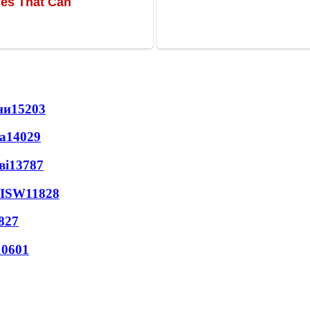
ни
15203
а
14029
ві
13787
 ISW
11828
827
10601