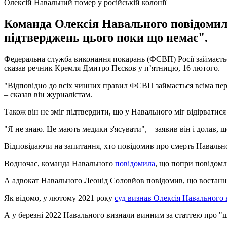
Олексій Навальний помер у російській колонії
Команда Олексія Навального повідомила
підтверджень цього поки що немає".
Федеральна служба виконання покарань (ФСВП) Росії займаєть
сказав речник Кремля Дмитро Пєсков у п’ятницю, 16 лютого.
"Відповідно до всіх чинних правил ФСВП займається всіма пере
– сказав він журналістам.
Також він не зміг підтвердити, що у Навального міг відірватися
"Я не знаю. Це мають медики з'ясувати", – заявив він і долав
Відповідаючи на запитання, хто повідомив про смерть Навально
Водночас, команда Навального
повідомила
, що попри повідом
А адвокат Навального Леонід Соловйов повідомив, що востаннє в
Як відомо, у лютому 2021 року
суд визнав Олексія Навального
А у березні 2022 Навального визнали винним за статтею про "ша