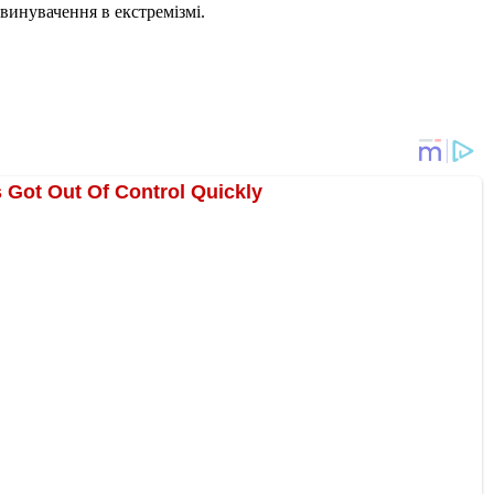
винувачення в екстремізмі.