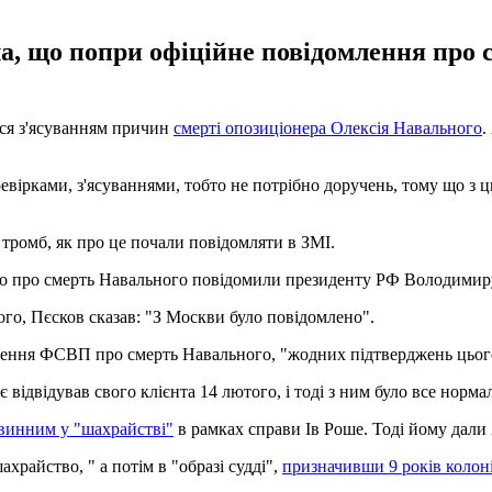
, що попри офіційне повідомлення про 
ся з'ясуванням причин
смерті опозиціонера Олексія Навального
.
вірками, з'ясуваннями, тобто не потрібно доручень, тому що з 
 тромб, як про це почали повідомляти в ЗМІ.
, що про смерть Навального повідомили президенту РФ Володимир
го, Пєсков сказав: "З Москви було повідомлено".
лення ФСВП про смерть Навального, "жодних підтверджень цьог
ідвідував свого клієнта 14 лютого, і тоді з ним було все норма
 винним у "шахрайстві"
в рамках справи Ів Роше. Тоді йому дали 2
храйство, " а потім в "образі судді",
призначивши 9 років колон