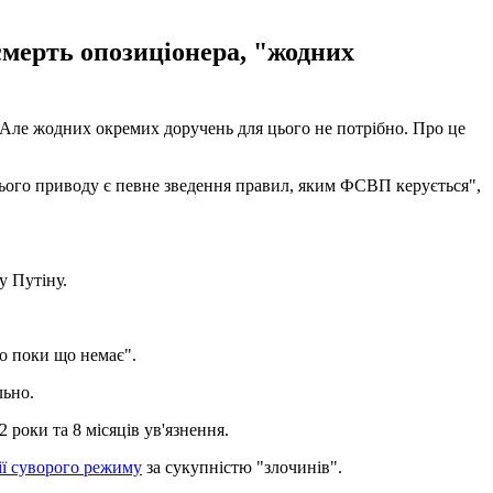
смерть опозиціонера, "жодних
 Але жодних окремих доручень для цього не потрібно. Про це
цього приводу є певне зведення правил, яким ФСВП керується",
у Путіну.
о поки що немає".
льно.
 роки та 8 місяців ув'язнення.
ії суворого режиму
за сукупністю "злочинів".