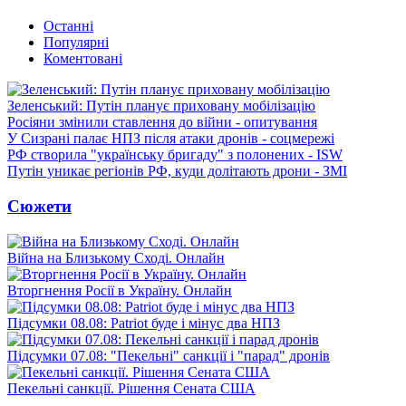
Останні
Популярні
Коментовані
Зеленський: Путін планує приховану мобілізацію
Росіяни змінили ставлення до війни - опитування
У Сизрані палає НПЗ після атаки дронів - соцмережі
РФ створила "українську бригаду" з полонених - ISW
Путін уникає регіонів РФ, куди долітають дрони - ЗМІ
Сюжети
Війна на Близькому Сході. Онлайн
Вторгнення Росії в Україну. Онлайн
Підсумки 08.08: Patriot буде і мінус два НПЗ
Підсумки 07.08: "Пекельні" санкції і "парад" дронів
Пекельні санкції. Рішення Сената США