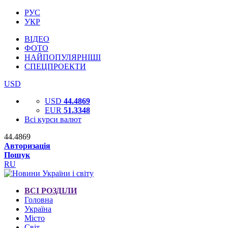
РУС
УКР
ВІДЕО
ФОТО
НАЙПОПУЛЯРНІШІ
СПЕЦПРОЕКТИ
USD
USD
44.4869
EUR
51.3348
Всі курси валют
44.4869
Авторизація
Пошук
RU
ВСІ РОЗДІЛИ
Головна
Україна
Місто
Світ