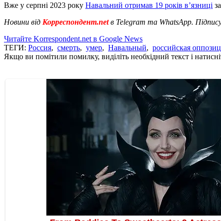
Вже у серпні 2023 року
Навальний отримав 19 років в’язниці
за
Новини від
Корреспондент.net
в Telegram та WhatsApp. Підпис
Читайте Korrespondent.net в Google News
ТЕГИ:
Россия
,
смерть
,
умер
,
Навальный
,
российская оппози
Якщо ви помітили помилку, виділіть необхідний текст і натисніт