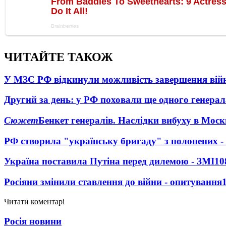
ЧИТАЙТЕ ТАКОЖ
У МЗС РФ відкинули можливість завершення вій
Другий за день: у РФ поховали ще одного генерал
Сюжет
Бенкет генералів. Наслідки вибуху в Моск
РФ створила "українську бригаду" з полонених -
Україна поставила Путіна перед дилемою - ЗМІ
10
Росіяни змінили ставлення до війни - опитування
Читати коментарі
Росія новини