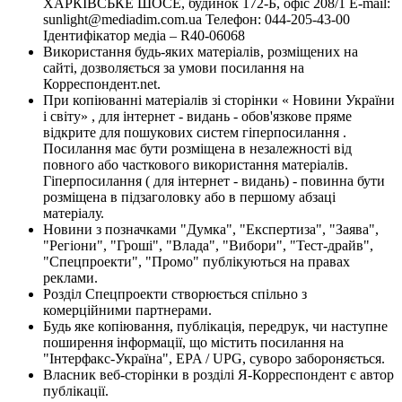
ХАРКІВСЬКЕ ШОСЕ, будинок 172-Б, офіс 208/1 E-mail:
sunlight@mediadim.com.ua
Телефон: 044-205-43-00
Ідентифікатор медіа – R40-06068
Використання будь-яких матеріалів, розміщених на
сайті, дозволяється за умови посилання на
Корреспондент.net.
При копіюванні матеріалів зі сторінки « Новини України
і світу» , для інтернет - видань - обов'язкове пряме
відкрите для пошукових систем гіперпосилання .
Посилання має бути розміщена в незалежності від
повного або часткового використання матеріалів.
Гіперпосилання ( для інтернет - видань) - повинна бути
розміщена в підзаголовку або в першому абзаці
матеріалу.
Новини з позначками "Думка", "Експертиза", "Заява",
"Регіони", "Гроші", "Влада", "Вибори", "Тест-драйв",
"Спецпроекти", "Промо" публікуються на правах
реклами.
Розділ Спецпроекти створюється спільно з
комерційними партнерами.
Будь яке копіювання, публікація, передрук, чи наступне
поширення інформації, що містить посилання на
"Інтерфакс-Україна", EPA / UPG, суворо забороняється.
Власник веб-сторінки в розділі Я-Корреспондент є автор
публікації.