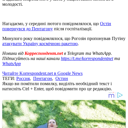
молодості.
Нагадаємо, у середині лютого повідомлялося, що
Остін
повернувся до Пентагону
після госпіталізації.
Минулого року повідомлялося, що Рогозін пропонував Путіну
атакувати Україну космічною ракетою
.
Новини від
Корреспондент.net
в Telegram та WhatsApp.
Підписуйтесь на наші канали
https://t.me/korrespondentnet
та
WhatsApp
Читайте Korrespondent.net в Google News
ТЕГИ:
Россия
,
Пентагон
,
Остин
Якщо ви помітили помилку, виділіть необхідний текст і
натисніть Ctrl + Enter, щоб повідомити про це редакцію.