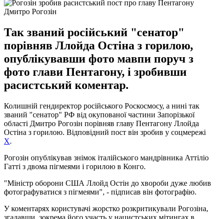
Дмитро Рогозін
Так званий російський "сенатор"
порівняв Ллойда Остіна з горилою,
опублікувавши фото мавпи поруч з
фото глави Пентагону, і зробивши
расистський коментар.
Колишній гендиректор російського Роскосмосу, а нині так
званий "сенатор" РФ від окупованої частини Запорізької
області Дмитро Рогозін порівняв главу Пентагону Ллойда
Остіна з горилою. Відповідний пост він зробив у соцмережі
Х
.
Рогозін опублікував знімок італійського мандрівника Аттіліо
Гатті з двома пігмеями і горилою в Конго.
"Міністр оборони США Ллойд Остін до хвороби дуже любив
фотографуватися з пігмеями", - підписав він фотографію.
У коментарях користувачі жорстко розкритикували Рогозіна,
згадавши, зокрема його участь у нацистських мітингах в