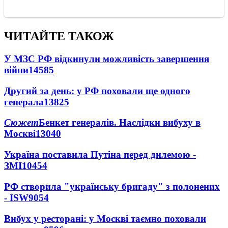
ЧИТАЙТЕ ТАКОЖ
У МЗС РФ відкинули можливість завершення
війни
14585
Другий за день: у РФ поховали ще одного
генерала
13825
Сюжет
Бенкет генералів. Наслідки вибуху в
Москві
13040
Україна поставила Путіна перед дилемою -
ЗМІ
10454
РФ створила "українську бригаду" з полонених
- ISW
9054
Вибух у ресторані: у Москві таємно поховали