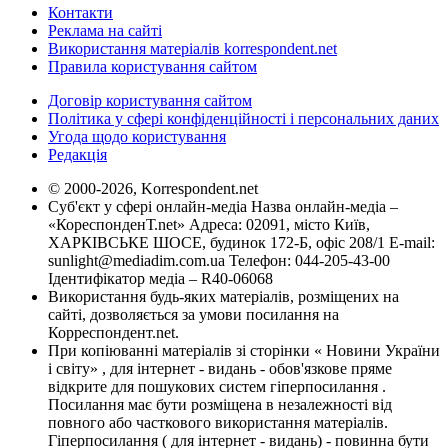
Контакти
Реклама на сайті
Використання матеріалів korrespondent.net
Правила користування сайтом
Договір користування сайтом
Політика у сфері конфіденційності і персональних даних
Угода щодо користування
Редакція
© 2000-2026, Korrespondent.net
Суб'єкт у сфері онлайн-медіа Назва онлайн-медіа –
«КореспонденТ.net» Адреса: 02091, місто Київ,
ХАРКІВСЬКЕ ШОСЕ, будинок 172-Б, офіс 208/1 E-mail:
sunlight@mediadim.com.ua
Телефон: 044-205-43-00
Ідентифікатор медіа – R40-06068
Використання будь-яких матеріалів, розміщених на
сайті, дозволяється за умови посилання на
Корреспондент.net.
При копіюванні матеріалів зі сторінки « Новини України
і світу» , для інтернет - видань - обов'язкове пряме
відкрите для пошукових систем гіперпосилання .
Посилання має бути розміщена в незалежності від
повного або часткового використання матеріалів.
Гіперпосилання ( для інтернет - видань) - повинна бути