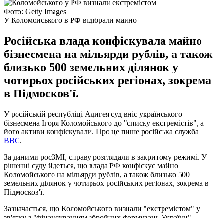
Фото: Getty Images
У Коломойського в РФ відібрали майно
Російська влада конфіскувала майно
бізнесмена на мільярди рублів, а також
близько 500 земельних ділянок у
чотирьох російських регіонах, зокрема
в Підмосков'ї.
У російській республіці Адигея суд вніс українського
бізнесмена Ігоря Коломойського до "списку екстремістів", а
його активи конфіскували. Про це пише російська служба
BBC
.
За даними росЗМІ, справу розглядали в закритому режимі. У
рішенні суду йдеться, що влада РФ конфіскує майно
Коломойського на мільярди рублів, а також близько 500
земельних ділянок у чотирьох російських регіонах, зокрема в
Підмосков'ї.
Зазначається, що Коломойського визнали "екстремістом" у
зв'язку з "фінансуванням збройних формувань України".