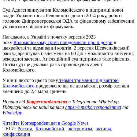
Суд Адигеї звинуватив Коломойського в підтримці нової
влади України після Революції гідності 2014 року, роботі
головою Дніпропетровської ОДА та фінансовому забезпеченні
українських збройних формувань.
Нагадаємо, в Україні з початку вересня 2023
року
Коломойському тричі повідомляли про підозри
в
шахрайстві та відмиванні коштів. 2 вересня Шевченківський
райсуд арештував бізнесмена на 60 діб з можливістю внесення
рекордної застави. Апеляційний суд підтримав таке рішення.
Потім суд ще декілька разів продовжував арешт
Коломойського.
У кінці лютого цього року
термін тримання під вартою
Коломойського
продовжено ще на два місяці, розмір застави
зменшено до 2,4 млрд гривень.
Новини від
Корреспондент.net
в Telegram та WhatsApp.
Підписуйтесь на наші канали
https://t.me/korrespondentnet
та
WhatsApp
Читайте Korrespondent.net в Google News
ТЕГИ:
Россия
,
Коломойский
,
экстремизм
,
активы
,
конфискация