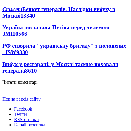
Сюжет
Бенкет генералів. Наслідки вибуху в
Москві
13340
Україна поставила Путіна перед дилемою -
ЗМІ
10566
РФ створила "українську бригаду" з полонених
- ISW
9880
Вибух у ресторані: у Москві таємно поховали
генерала
8610
Читати коментарі
Повна версія сайту
Facebook
Twitter
RSS-стрічки
E-mail розсилка