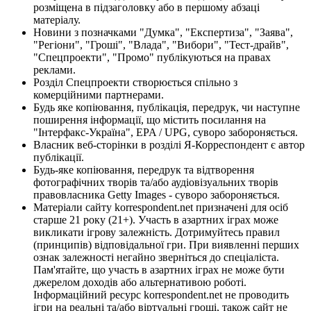
розміщена в підзаголовку або в першому абзаці
матеріалу.
Новини з позначками "Думка", "Експертиза", "Заява",
"Регіони", "Гроші", "Влада", "Вибори", "Тест-драйв",
"Спецпроекти", "Промо" публікуються на правах
реклами.
Розділ Спецпроекти створюється спільно з
комерційними партнерами.
Будь яке копіювання, публікація, передрук, чи наступне
поширення інформації, що містить посилання на
"Інтерфакс-Україна", EPA / UPG, суворо забороняється.
Власник веб-сторінки в розділі Я-Корреспондент є автор
публікації.
Будь-яке копіювання, передрук та відтворення
фотографічних творів та/або аудіовізуальних творів
правовласника Getty Images - суворо забороняється.
Матеріали сайту korrespondent.net призначені для осіб
старше 21 року (21+). Участь в азартних іграх може
викликати ігрову залежність. Дотримуйтесь правил
(принципів) відповідальної гри. При виявленні перших
ознак залежності негайно зверніться до спеціаліста.
Пам'ятайте, що участь в азартних іграх не може бути
джерелом доходів або альтернативою роботі.
Інформаційний ресурс korrespondent.net не проводить
ігри на реальні та/або віртуальні гроші, також сайт не