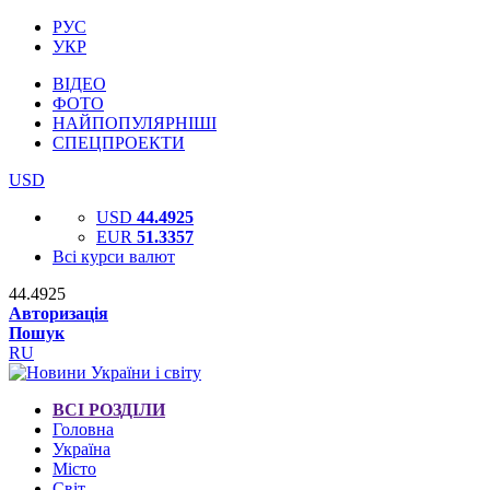
РУС
УКР
ВІДЕО
ФОТО
НАЙПОПУЛЯРНІШІ
СПЕЦПРОЕКТИ
USD
USD
44.4925
EUR
51.3357
Всі курси валют
44.4925
Авторизація
Пошук
RU
ВСІ РОЗДІЛИ
Головна
Україна
Місто
Світ