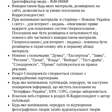
Ідентифікатор медіа – R40-06068
Використання будь-яких матеріалів, розміщених на
сайті, дозволяється за умови посилання на
Корреспондент.net.
При копіюванні матеріалів зі сторінки « Новини України
і світу» , для інтернет - видань - обов'язкове пряме
відкрите для пошукових систем гіперпосилання .
Посилання має бути розміщена в незалежності від
повного або часткового використання матеріалів.
Гіперпосилання ( для інтернет - видань) - повинна бути
розміщена в підзаголовку або в першому абзаці
матеріалу.
Новини з позначками "Думка", "Експертиза", "Заява",
"Регіони", "Гроші", "Влада", "Вибори", "Тест-драйв",
"Спецпроекти", "Промо" публікуються на правах
реклами.
Розділ Спецпроекти створюється спільно з
комерційними партнерами.
Будь яке копіювання, публікація, передрук, чи наступне
поширення інформації, що містить посилання на
"Інтерфакс-Україна", EPA / UPG, суворо забороняється.
Власник веб-сторінки в розділі Я-Корреспондент є автор
публікації.
Будь-яке копіювання, передрук та відтворення
фотографічних творів та/або аудіовізуальних творів