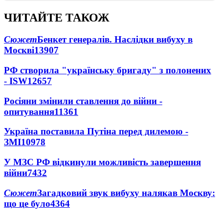
ЧИТАЙТЕ ТАКОЖ
Сюжет
Бенкет генералів. Наслідки вибуху в
Москві
13907
РФ створила "українську бригаду" з полонених
- ISW
12657
Росіяни змінили ставлення до війни -
опитування
11361
Україна поставила Путіна перед дилемою -
ЗМІ
10978
У МЗС РФ відкинули можливість завершення
війни
7432
Сюжет
Загадковий звук вибуху налякав Москву:
що це було
4364