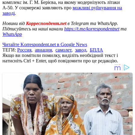
комплекс ім. Г. М. Берієва, на якому модернізують літаки
А-50. У соцмережі заявляють про
можливі руйнування на
заводі
.
Новини від
Корреспондент.net
в Telegram та WhatsApp.
Підписуйтесь на наші канали
https://t.me/korrespondentnet
та
WhatsApp
Читайте Korrespondent.net в Google News
ТЕГИ:
Россия
,
авиация
,
самолет
,
завод
,
БПЛА
Якщо ви помітили помилку, виділіть необхідний текст і
натисніть Ctrl + Enter, щоб повідомити про це редакцію.