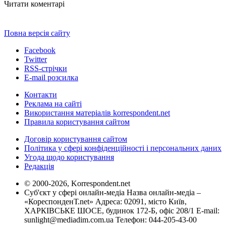
Читати коментарі
Повна версія сайту
Facebook
Twitter
RSS-стрічки
E-mail розсилка
Контакти
Реклама на сайті
Використання матеріалів korrespondent.net
Правила користування сайтом
Договір користування сайтом
Політика у сфері конфіденційності і персональних даних
Угода щодо користування
Редакція
© 2000-2026, Korrespondent.net
Суб'єкт у сфері онлайн-медіа Назва онлайн-медіа –
«КореспонденТ.net» Адреса: 02091, місто Київ,
ХАРКІВСЬКЕ ШОСЕ, будинок 172-Б, офіс 208/1 E-mail:
sunlight@mediadim.com.ua
Телефон: 044-205-43-00