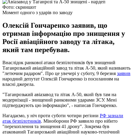
Фото: скриншот
Момент одного з ударів по заводу
Олексій Гончаренко заявив, що
отримав інформацію про знищення у
Росії авіаційного заводу та літака,
який там перебував.
Внаслідок ранкової атаки безпілотників був знищений
Таганрозький авіаційний завод та літак А-50, який називають
"летючим радаром". Про це увечері у суботу, 9 березня
заявив
народний депутат Олексій Гончаренко із посиланням на
власні джерела.
"Таганрозький авіазавод та літак А-50, який був там на
модернізації - знищений ранковими ударами ЗСУ. Мені
підтверджують цю інформацію", - написав Гончаренко.
Нагадаємо, у ніч проти суботи чотири регіони
РФ зазнали
атак безпілотників
. Міноборони РФ заявило про нібито
"перехоплення та знищення 41 дрону". Зокрема був
атакований Таганрозький авіаційний науково-технічний