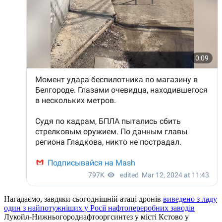
Нагадаємо, завдяки сьогоднішній атаці дронів
виведено з ладу
один з найпотужніших у Росії нафтопереробних заводів
Лукойл-Нижньогороднафтооргсинтез у місті Кстово у