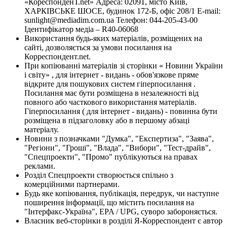
«КореспонденТ.net» Адреса: 02091, місто Київ,
ХАРКІВСЬКЕ ШОСЕ, будинок 172-Б, офіс 208/1 E-mail:
sunlight@mediadim.com.ua
Телефон: 044-205-43-00
Ідентифікатор медіа – R40-06068
Використання будь-яких матеріалів, розміщених на
сайті, дозволяється за умови посилання на
Корреспондент.net.
При копіюванні матеріалів зі сторінки « Новини України
і світу» , для інтернет - видань - обов'язкове пряме
відкрите для пошукових систем гіперпосилання .
Посилання має бути розміщена в незалежності від
повного або часткового використання матеріалів.
Гіперпосилання ( для інтернет - видань) - повинна бути
розміщена в підзаголовку або в першому абзаці
матеріалу.
Новини з позначками "Думка", "Експертиза", "Заява",
"Регіони", "Гроші", "Влада", "Вибори", "Тест-драйв",
"Спецпроекти", "Промо" публікуються на правах
реклами.
Розділ Спецпроекти створюється спільно з
комерційними партнерами.
Будь яке копіювання, публікація, передрук, чи наступне
поширення інформації, що містить посилання на
"Інтерфакс-Україна", EPA / UPG, суворо забороняється.
Власник веб-сторінки в розділі Я-Корреспондент є автор