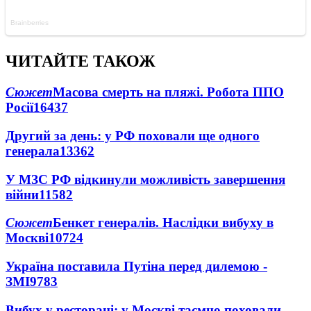
ЧИТАЙТЕ ТАКОЖ
Сюжет
Масова смерть на пляжі. Робота ППО
Росії
16437
Другий за день: у РФ поховали ще одного
генерала
13362
У МЗС РФ відкинули можливість завершення
війни
11582
Сюжет
Бенкет генералів. Наслідки вибуху в
Москві
10724
Україна поставила Путіна перед дилемою -
ЗМІ
9783
Вибух у ресторані: у Москві таємно поховали