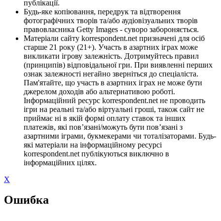
публікації.
Будь-яке копіювання, передрук та відтворення
фотографічних творів та/або аудіовізуальних творів
правовласника Getty Images - суворо забороняється.
Матеріали сайту korrespondent.net призначені для осіб
старше 21 року (21+). Участь в азартних іграх може
викликати ігрову залежність. Дотримуйтесь правил
(принципів) відповідальної гри. При виявленні перших
ознак залежності негайно зверніться до спеціаліста.
Пам'ятайте, що участь в азартних іграх не може бути
джерелом доходів або альтернативою роботі.
Інформаційний ресурс korrespondent.net не проводить
ігри на реальні та/або віртуальні гроші, також сайт не
приймає ні в якій формі оплату ставок та інших
платежів, які пов’язані/можуть бути пов’язані з
азартними іграми, букмекерами чи тоталізаторами. Будь-
які матеріали на інформаційному ресурсі
korrespondent.net публікуються виключно в
інформаційних цілях.
X
Ошибка