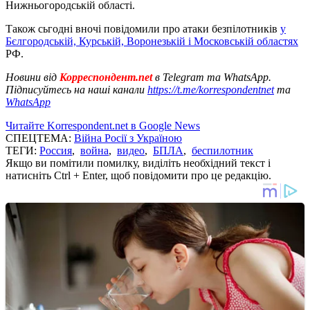
Нижньогородській області.
Також сьгодні вночі повідомили про атаки безпілотників
у
Бєлгородській, Курській, Воронезькій і Московській областях
РФ.
Новини від
Корреспондент.net
в Telegram та WhatsApp.
Підписуйтесь на наші канали
https://t.me/korrespondentnet
та
WhatsApp
Читайте Korrespondent.net в Google News
СПЕЦТЕМА:
Війна Росії з Україною
ТЕГИ:
Россия
,
война
,
видео
,
БПЛА
,
беспилотник
Якщо ви помітили помилку, виділіть необхідний текст і
натисніть Ctrl + Enter, щоб повідомити про це редакцію.