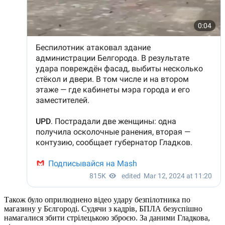
Також було оприлюднено відео удару безпілотника по
магазину у Бєлгороді. Судячи з кадрів, БПЛА безуспішно
намагалися збити стрілецькою зброєю. За даними Гладкова,