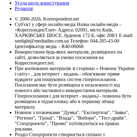
Угода щодо користування
Редакція
© 2000-2026, Korrespondent.net
Суб'єкт у сфері онлайн-медіа Назва онлайн-медіа –
«КореспонденТ.net» Адреса: 02091, місто Київ,
ХАРКІВСЬКЕ ШОСЕ, будинок 172-Б, офіс 208/1 E-mail:
sunlight@mediadim.com.ua
Телефон: 044-205-43-00
Ідентифікатор медіа – R40-06068
Використання будь-яких матеріалів, розміщених на
сайті, дозволяється за умови посилання на
Корреспондент.net.
При копіюванні матеріалів зі сторінки « Новини України
і світу» , для інтернет - видань - обов'язкове пряме
відкрите для пошукових систем гіперпосилання .
Посилання має бути розміщена в незалежності від
повного або часткового використання матеріалів.
Гіперпосилання ( для інтернет - видань) - повинна бути
розміщена в підзаголовку або в першому абзаці
матеріалу.
Новини з позначками "Думка", "Експертиза", "Заява",
"Регіони", "Гроші", "Влада", "Вибори", "Тест-драйв",
"Спецпроекти", "Промо" публікуються на правах
реклами.
Розділ Спецпроекти створюється спільно з