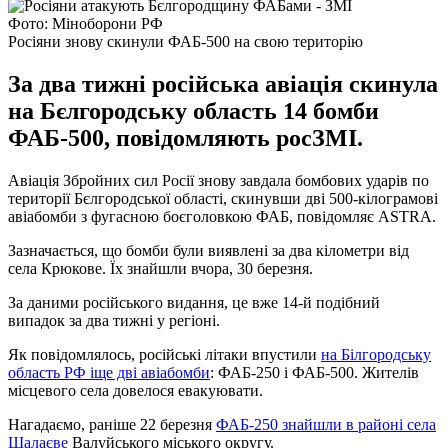
Фото: Міноборони РФ
Росіяни знову скинули ФАБ-500 на свою територію
За два тижні російська авіація скинула
на Бєлгородську область 14 бомби
ФАБ-500, повідомляють росЗМІ.
Авіація Збройних сил Росії знову завдала бомбових ударів по
території Бєлгородської області, скинувши дві 500-кілограмові
авіабомби з фугасною боєголовкою ФАБ, повідомляє ASTRA.
Зазначається, що бомби були виявлені за два кілометри від
села Крюкове. Їх знайшли вчора, 30 березня.
За даними російського видання, це вже 14-й подібний
випадок за два тижні у регіоні.
Як повідомлялось, російські літаки впустили
на Білгородську
область РФ іще дві авіабомби
: ФАБ-250 і ФАБ-500. Жителів
місцевого села довелося евакуювати.
Нагадаємо, раніше 22 березня
ФАБ-250 знайшли в районі села
Шалаєве
Валуйського міського округу.