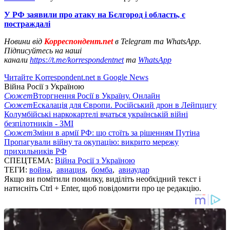
У РФ заявили про атаку на Бєлгород і область, є
постраждалі
Новини від
Корреспондент.net
в Telegram та WhatsApp.
Підписуйтесь на наші
канали
https://t.me/korrespondentnet
та
WhatsApp
Читайте Korrespondent.net в Google News
Війна Росії з Україною
Сюжет
Вторгнення Росії в Україну. Онлайн
Сюжет
Ескалація для Європи. Російський дрон в Лейпцигу
Колумбійські наркокартелі вчаться українській війні
безпілотників - ЗМІ
Сюжет
Зміни в армії РФ: що стоїть за рішенням Путіна
Пропагували війну та окупацію: викрито мережу
прихильників РФ
СПЕЦТЕМА:
Війна Росії з Україною
ТЕГИ:
война
,
авиация
,
бомба
,
авиаудар
Якщо ви помітили помилку, виділіть необхідний текст і
натисніть Ctrl + Enter, щоб повідомити про це редакцію.