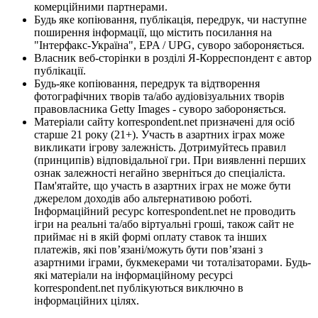
комерційними партнерами.
Будь яке копіювання, публікація, передрук, чи наступне
поширення інформації, що містить посилання на
"Інтерфакс-Україна", EPA / UPG, суворо забороняється.
Власник веб-сторінки в розділі Я-Корреспондент є автор
публікації.
Будь-яке копіювання, передрук та відтворення
фотографічних творів та/або аудіовізуальних творів
правовласника Getty Images - суворо забороняється.
Матеріали сайту korrespondent.net призначені для осіб
старше 21 року (21+). Участь в азартних іграх може
викликати ігрову залежність. Дотримуйтесь правил
(принципів) відповідальної гри. При виявленні перших
ознак залежності негайно зверніться до спеціаліста.
Пам'ятайте, що участь в азартних іграх не може бути
джерелом доходів або альтернативою роботі.
Інформаційний ресурс korrespondent.net не проводить
ігри на реальні та/або віртуальні гроші, також сайт не
приймає ні в якій формі оплату ставок та інших
платежів, які пов’язані/можуть бути пов’язані з
азартними іграми, букмекерами чи тоталізаторами. Будь-
які матеріали на інформаційному ресурсі
korrespondent.net публікуються виключно в
інформаційних цілях.