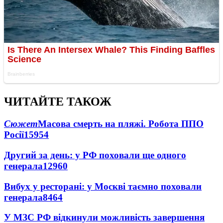
ЧИТАЙТЕ ТАКОЖ
Сюжет
Масова смерть на пляжі. Робота ППО
Росії
15954
Другий за день: у РФ поховали ще одного
генерала
12960
Вибух у ресторані: у Москві таємно поховали
генерала
8464
У МЗС РФ відкинули можливість завершення