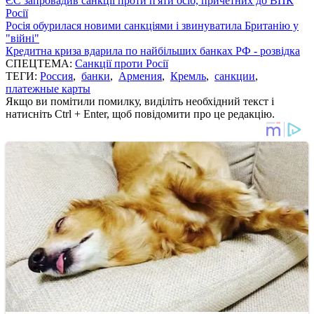
ЄС запровадив санкції проти п'яти осіб, причетних до ВПК
Росії
Росія обурилася новими санкціями і звинуватила Британію у
"війні"
Кредитна криза вдарила по найбільших банках РФ - розвідка
СПЕЦТЕМА:
Санкції проти Росії
ТЕГИ:
Россия
,
банки
,
Армения
,
Кремль
,
санкции
,
платежные карты
Якщо ви помітили помилку, виділіть необхідний текст і
натисніть Ctrl + Enter, щоб повідомити про це редакцію.