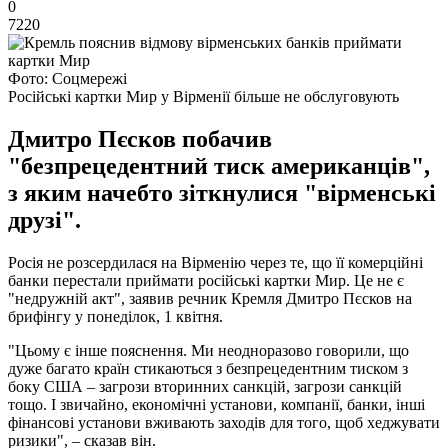
0
7220
Фото: Соцмережі
Російські картки Мир у Вірменії більше не обслуговують
Дмитро Пєсков побачив
"безпрецедентний тиск американців",
з яким начебто зіткнулися "вірменські
друзі".
Росія не розсердилася на Вірменію через те, що її комерційні
банки перестали приймати російські картки Мир. Це не є
"недружній акт", заявив речник Кремля Дмитро Пєсков на
брифінгу у понеділок, 1 квітня.
"Цьому є інше пояснення. Ми неодноразово говорили, що
дуже багато країн стикаються з безпрецедентним тиском з
боку США – загрози вторинних санкцій, загрози санкцій
тощо. І звичайно, економічні установи, компанії, банки, інші
фінансові установи вживають заходів для того, щоб хеджувати
ризики", – сказав він.