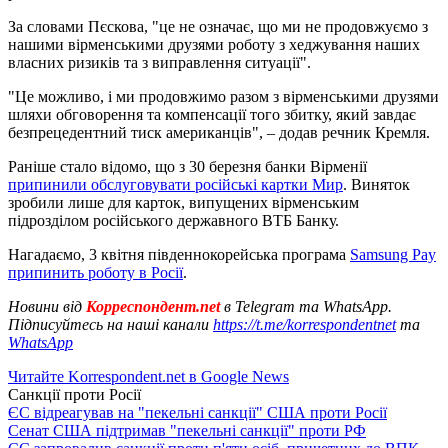
За словами Пєскова, "це не означає, що ми не продовжуємо з
нашими вірменськими друзями роботу з хеджування наших
власних ризиків та з виправлення ситуації".
"Це можливо, і ми продовжимо разом з вірменськими друзями
шляхи обговорення та компенсації того збитку, який завдає
безпрецедентний тиск американців", – додав речник Кремля.
Раніше стало відомо, що з 30 березня банки Вірменії
припинили обслуговувати російські картки Мир
. Виняток
зробили лише для карток, випущених вірменським
підрозділом російського державного ВТБ Банку.
Нагадаємо, 3 квітня південнокорейська програма
Samsung Pay
припинить роботу в Росії
.
Новини від
Корреспондент.net
в Telegram та WhatsApp.
Підписуйтесь на наші канали
https://t.me/korrespondentnet
та
WhatsApp
Читайте Korrespondent.net в Google News
Санкції проти Росії
ЄС відреагував на "пекельні санкції" США проти Росії
Сенат США підтримав "пекельні санкції" проти РФ