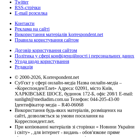
Twitter
RSS-стрічки
E-mail розсилка
Контакти
Реклама на сайті
Використання матеріалів korrespondent.net
Правила користування сайтом
Договір користування сайтом
Політика у сфері конфіденційності і персональних даних
Угода щодо користування
Редакція
© 2000-2026, Korrespondent.net
Суб'єкт у сфері онлайн-медіа Назва онлайн-медіа –
«КореспонденТ.net» Адреса: 02091, місто Київ,
ХАРКІВСЬКЕ ШОСЕ, будинок 172-Б, офіс 208/1 E-mail:
sunlight@mediadim.com.ua
Телефон: 044-205-43-00
Ідентифікатор медіа – R40-06068
Використання будь-яких матеріалів, розміщених на
сайті, дозволяється за умови посилання на
Корреспондент.net.
При копіюванні матеріалів зі сторінки « Новини України
і світу» , для інтернет - видань - обов'язкове пряме