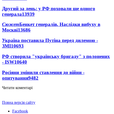
Другий за день: у РФ поховали ще одного
генерала
13939
Сюжет
Бенкет генералів. Наслідки вибуху в
Москві
13686
Україна поставила Путіна перед дилемою -
ЗМІ
10693
РФ створила "українську бригаду" з полонених
- ISW
10640
Росіяни змінили ставлення до війни -
опитування
9482
Читати коментарі
Повна версія сайту
Facebook