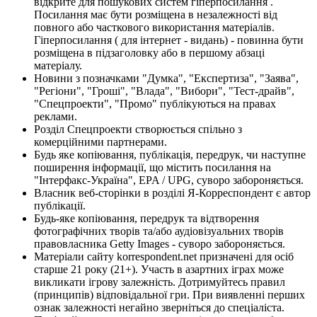
відкрите для пошукових систем гіперпосилання .
Посилання має бути розміщена в незалежності від
повного або часткового використання матеріалів.
Гіперпосилання ( для інтернет - видань) - повинна бути
розміщена в підзаголовку або в першому абзаці
матеріалу.
Новини з позначками "Думка", "Експертиза", "Заява",
"Регіони", "Гроші", "Влада", "Вибори", "Тест-драйв",
"Спецпроекти", "Промо" публікуються на правах
реклами.
Розділ Спецпроекти створюється спільно з
комерційними партнерами.
Будь яке копіювання, публікація, передрук, чи наступне
поширення інформації, що містить посилання на
"Інтерфакс-Україна", EPA / UPG, суворо забороняється.
Власник веб-сторінки в розділі Я-Корреспондент є автор
публікації.
Будь-яке копіювання, передрук та відтворення
фотографічних творів та/або аудіовізуальних творів
правовласника Getty Images - суворо забороняється.
Матеріали сайту korrespondent.net призначені для осіб
старше 21 року (21+). Участь в азартних іграх може
викликати ігрову залежність. Дотримуйтесь правил
(принципів) відповідальної гри. При виявленні перших
ознак залежності негайно зверніться до спеціаліста.