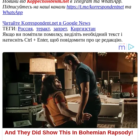
Новини від
Корреспондент.net
в Telegram та WhatsApp.
Підписуйтесь на наші канали
https://t.me/korrespondentnet
та
WhatsApp
Читайте Korrespondent.net в Google News
ТЕГИ:
Россия
,
теракт
,
запрет
,
Киргизстан
Якщо ви помітили помилку, виділіть необхідний текст і
натисніть Ctrl + Enter, щоб повідомити про це редакцію.