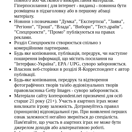
повного або часткового використання матеріалів.
Гіперпосилання ( для інтернет - видань) - повинна бути
розміщена в підзаголовку або в першому абзаці
матеріалу.
Новини з позначками "Думка", "Експертиза", "Заява",
"Регіони", "Гроші", "Влада", "Вибори", "Тест-драйв",
"Спецпроекти", "Промо" публікуються на правах
реклами.
Розділ Спецпроекти створюється спільно з
комерційними партнерами.
Будь яке копіювання, публікація, передрук, чи наступне
поширення інформації, що містить посилання на
"Інтерфакс-Україна", EPA / UPG, суворо забороняється.
Власник веб-сторінки в розділі Я-Корреспондент є автор
публікації.
Будь-яке копіювання, передрук та відтворення
фотографічних творів та/або аудіовізуальних творів
правовласника Getty Images - суворо забороняється.
Матеріали сайту korrespondent.net призначені для осіб
старше 21 року (21+). Участь в азартних іграх може
викликати ігрову залежність. Дотримуйтесь правил
(принципів) відповідальної гри. При виявленні перших
ознак залежності негайно зверніться до спеціаліста.
Пам'ятайте, що участь в азартних іграх не може бути
джерелом доходів або альтернативою роботі.