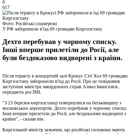
0
617
Фото: Російські соцмережі
У РФ заборонили в'їзд 69 громадян Киргизстану
Дехто перебував у чорному списку.
Інші вперше прилетіли до Росії, але
були бездоказово видворені з країни.
Після теракту в концертній залі Крокус Сіті Хол 69 громадян
Киргизстану заборонили в'їзд до Росії. Про це повідомив
заступник міністра закордонних справ Алмаз Імангазієв,
передають росЗМІ.
"З 23 березня киргизстанці повернулися на батьківщину з
московських аеропортів. Дехто перебував у чорному списку.
Інші вперше прилетіли до Росії, але бездоказово видворені з
країни", - сказав він.
Киргизький міністр зазначив, що російські силовики мають