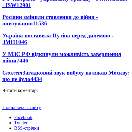
- ISW
12901
Росіяни змінили ставлення до війни -
опитування
11536
Україна поставила Путіна перед дилемою -
ЗМІ
11046
У МЗС РФ відкинули можливість завершення
війни
7446
Сюжет
Загадковий звук вибуху налякав Москву:
що це було
4434
Читати коментарі
Повна версія сайту
Facebook
Twitter
RSS-стрічки