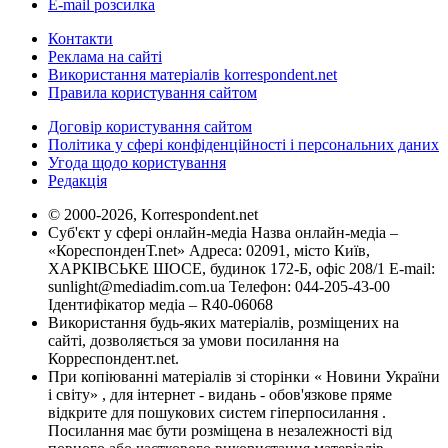
E-mail розсилка
Контакти
Реклама на сайті
Використання матеріалів korrespondent.net
Правила користування сайтом
Договір користування сайтом
Політика у сфері конфіденційності і персональних даних
Угода щодо користування
Редакція
© 2000-2026, Korrespondent.net
Суб'єкт у сфері онлайн-медіа Назва онлайн-медіа –
«КореспонденТ.net» Адреса: 02091, місто Київ,
ХАРКІВСЬКЕ ШОСЕ, будинок 172-Б, офіс 208/1 E-mail:
sunlight@mediadim.com.ua
Телефон: 044-205-43-00
Ідентифікатор медіа – R40-06068
Використання будь-яких матеріалів, розміщених на
сайті, дозволяється за умови посилання на
Корреспондент.net.
При копіюванні матеріалів зі сторінки « Новини України
і світу» , для інтернет - видань - обов'язкове пряме
відкрите для пошукових систем гіперпосилання .
Посилання має бути розміщена в незалежності від