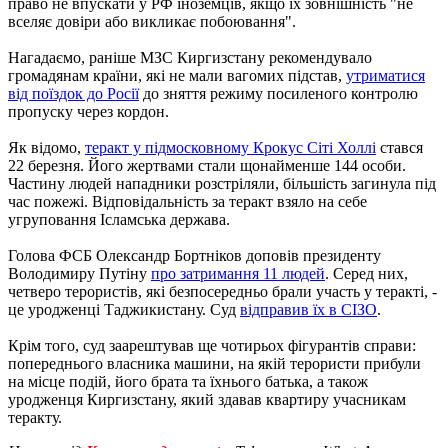
право не впускати у РФ іноземців, якщо їх зовнішність "не
вселяє довіри або викликає побоювання".
Нагадаємо, раніше МЗС Киргизстану рекомендувало
громадянам країни, які не мали вагомих підстав,
утриматися
від поїздок до Росії
до зняття режиму посиленого контролю
пропуску через кордон.
Як відомо,
теракт у підмосковному Крокус Сіті Холлі
стався
22 березня. Його жертвами стали щонайменше 144 особи.
Частину людей нападники розстріляли, більшість загинула під
час пожежі. Відповідальність за теракт взяло на себе
угруповання Ісламська держава.
Голова ФСБ Олександр Бортніков доповів президенту
Володимиру Путіну
про затримання 11 людей
. Серед них,
четверо терористів, які безпосередньо брали участь у теракті, -
це уродженці Таджикистану. Суд
відправив їх в СІЗО
.
Крім того, суд заарештував ще чотирьох фігурантів справи:
попереднього власника машини, на якій терористи прибули
на місце подій, його брата та їхнього батька, а також
уродженця Киргизстану, який здавав квартиру учасникам
теракту.