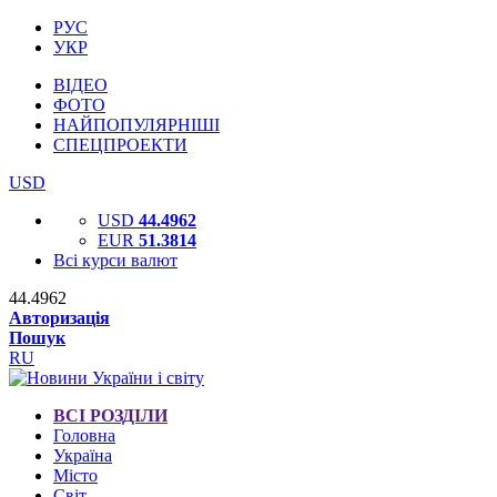
РУС
УКР
ВІДЕО
ФОТО
НАЙПОПУЛЯРНІШІ
СПЕЦПРОЕКТИ
USD
USD
44.4962
EUR
51.3814
Всі курси валют
44.4962
Авторизація
Пошук
RU
ВСІ РОЗДІЛИ
Головна
Україна
Місто
Світ