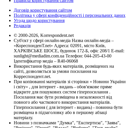
Правила користування сайтом
Договір користування сайтом
Політика у сфері конфіденційності і персональних даних
Угода щодо користування
Редакція
© 2000-2026, Korrespondent.net
Суб'єкт у сфері онлайн-медіа Назва онлайн-медіа –
«КореспонденТ.net» Адреса: 02091, місто Київ,
ХАРКІВСЬКЕ ШОСЕ, будинок 172-Б, офіс 208/1 E-mail:
sunlight@mediadim.com.ua
Телефон: 044-205-43-00
Ідентифікатор медіа – R40-06068
Використання будь-яких матеріалів, розміщених на
сайті, дозволяється за умови посилання на
Корреспондент.net.
При копіюванні матеріалів зі сторінки « Новини України
і світу» , для інтернет - видань - обов'язкове пряме
відкрите для пошукових систем гіперпосилання .
Посилання має бути розміщена в незалежності від
повного або часткового використання матеріалів.
Гіперпосилання ( для інтернет - видань) - повинна бути
розміщена в підзаголовку або в першому абзаці
матеріалу.
Новини з позначками "Думка", "Експертиза", "Заява",
"Регіони", "Гроші", "Влада", "Вибори", "Тест-драйв",