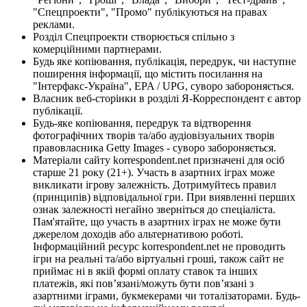
"Спецпроекти", "Промо" публікуються на правах
реклами.
Розділ Спецпроекти створюється спільно з
комерційними партнерами.
Будь яке копіювання, публікація, передрук, чи наступне
поширення інформації, що містить посилання на
"Інтерфакс-Україна", EPA / UPG, суворо забороняється.
Власник веб-сторінки в розділі Я-Корреспондент є автор
публікації.
Будь-яке копіювання, передрук та відтворення
фотографічних творів та/або аудіовізуальних творів
правовласника Getty Images - суворо забороняється.
Матеріали сайту korrespondent.net призначені для осіб
старше 21 року (21+). Участь в азартних іграх може
викликати ігрову залежність. Дотримуйтесь правил
(принципів) відповідальної гри. При виявленні перших
ознак залежності негайно зверніться до спеціаліста.
Пам'ятайте, що участь в азартних іграх не може бути
джерелом доходів або альтернативою роботі.
Інформаційний ресурс korrespondent.net не проводить
ігри на реальні та/або віртуальні гроші, також сайт не
приймає ні в якій формі оплату ставок та інших
платежів, які пов’язані/можуть бути пов’язані з
азартними іграми, букмекерами чи тоталізаторами. Будь-