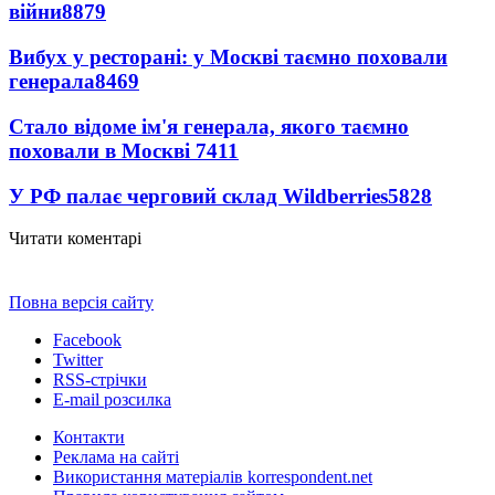
війни
8879
Вибух у ресторані: у Москві таємно поховали
генерала
8469
Стало відоме ім'я генерала, якого таємно
поховали в Москві
7411
У РФ палає черговий склад Wildberries
5828
Читати коментарі
Повна версія сайту
Facebook
Twitter
RSS-стрічки
E-mail розсилка
Контакти
Реклама на сайті
Використання матеріалів korrespondent.net