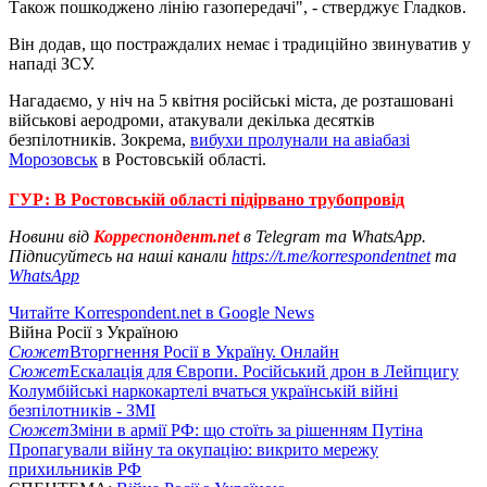
Також пошкоджено лінію газопередачі", - стверджує Гладков.
Він додав, що постраждалих немає і традиційно звинуватив у
нападі ЗСУ.
Нагадаємо, у ніч на 5 квітня російські міста, де розташовані
військові аеродроми, атакували декілька десятків
безпілотників. Зокрема,
вибухи пролунали на авіабазі
Морозовськ
в Ростовській області.
⠀
ГУР: В Ростовській області підірвано трубопровід
Новини від
Корреспондент.net
в Telegram та WhatsApp.
Підписуйтесь на наші канали
https://t.me/korrespondentnet
та
WhatsApp
Читайте Korrespondent.net в Google News
Війна Росії з Україною
Сюжет
Вторгнення Росії в Україну. Онлайн
Сюжет
Ескалація для Європи. Російський дрон в Лейпцигу
Колумбійські наркокартелі вчаться українській війні
безпілотників - ЗМІ
Сюжет
Зміни в армії РФ: що стоїть за рішенням Путіна
Пропагували війну та окупацію: викрито мережу
прихильників РФ