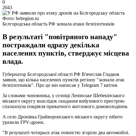
0
2043
Фото: belregion.ru
Бєлгородська область РФ зазнала атаки безпілотників
В результаті "повітряного нападу"
постраждали одразу декілька
населених пунктів, стверджує місцева
влада.
Губернатор Бєлгородської області РФ В'ячеслав Гладков
заявив, що кілька населених пунктів регіону "зазнали атак
безпілотників". Про це він написав у Telegram 7 квітня.
За словами чиновника, у селищі Ленінське Шебекінського
міського округу внаслідок скидання вибухового пристрою
спалахнула покрівля приватного житлового домоволодіння.
А село Дронівка Грайворонського міського округу нібито
уразили FPV-дрони.
"В результаті чотирьох атак повністю згоріли два автомобілі.