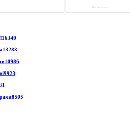
ї
16340
а
13283
ни
10986
ві
9923
81
ерала
8505