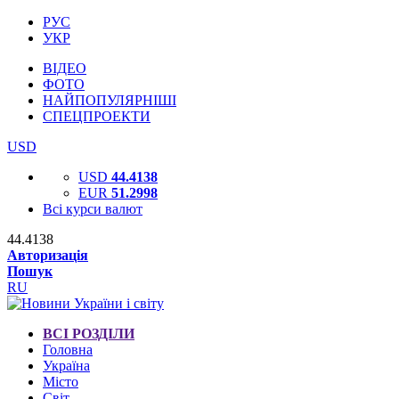
РУС
УКР
ВІДЕО
ФОТО
НАЙПОПУЛЯРНІШІ
СПЕЦПРОЕКТИ
USD
USD
44.4138
EUR
51.2998
Всі курси валют
44.4138
Авторизація
Пошук
RU
ВСІ РОЗДІЛИ
Головна
Україна
Місто
Світ