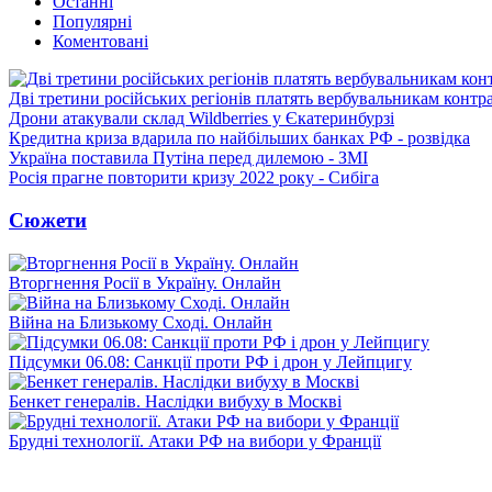
Останні
Популярні
Коментовані
Дві третини російських регіонів платять вербувальникам контр
Дрони атакували склад Wildberries у Єкатеринбурзі
Кредитна криза вдарила по найбільших банках РФ - розвідка
Україна поставила Путіна перед дилемою - ЗМІ
Росія прагне повторити кризу 2022 року - Сибіга
Сюжети
Вторгнення Росії в Україну. Онлайн
Війна на Близькому Сході. Онлайн
Підсумки 06.08: Санкції проти РФ і дрон у Лейпцигу
Бенкет генералів. Наслідки вибуху в Москві
Брудні технології. Атаки РФ на вибори у Франції