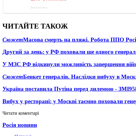
ЧИТАЙТЕ ТАКОЖ
Сюжет
Масова смерть на пляжі. Робота ППО Росі
Другий за день: у РФ поховали ще одного генерал
У МЗС РФ відкинули можливість завершення вій
Сюжет
Бенкет генералів. Наслідки вибуху в Моск
Україна поставила Путіна перед дилемою - ЗМІ
95
Вибух у ресторані: у Москві таємно поховали ген
Читати коментарі
Росія новини