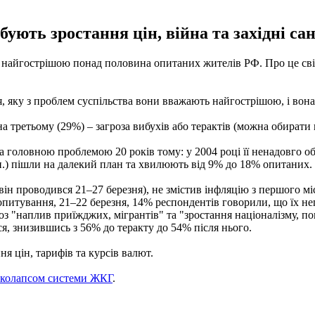
ють зростання цін, війна та західні санк
 найгострішою понад половина опитаних жителів РФ. Про це св
, яку з проблем суспільства вони вважають найгострішою, і вона
 на третьому (29%) – загроза вибухів або терактів (можна обирати 
 головною проблемою 20 років тому: у 2004 році її ненадовго об
 ін.) пішли на далекий план та хвилюють від 9% до 18% опитаних.
(він проводився 21–27 березня), не змістив інфляцію з першого мі
і опитування, 21–22 березня, 14% респондентів говорили, що їх не
роз "наплив приїжджих, мігрантів" та "зростання націоналізму, п
ся, знизившись з 56% до теракту до 54% після нього.
я цін, тарифів та курсів валют.
з колапсом системи ЖКГ
.