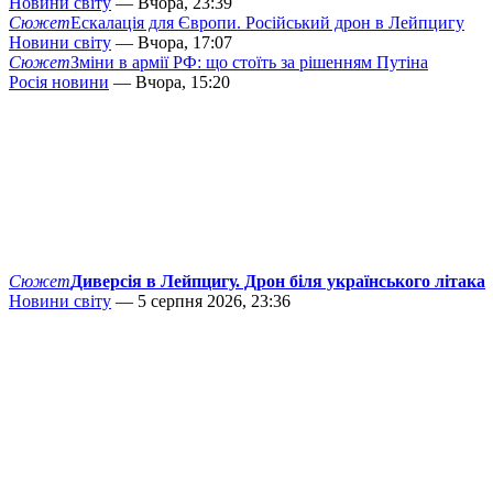
Новини світу
— Вчора, 23:39
Сюжет
Ескалація для Європи. Російський дрон в Лейпцигу
Новини світу
— Вчора, 17:07
Сюжет
Зміни в армії РФ: що стоїть за рішенням Путіна
Росія новини
— Вчора, 15:20
Сюжет
Диверсія в Лейпцигу. Дрон біля українського літака
Новини світу
— 5 серпня 2026, 23:36