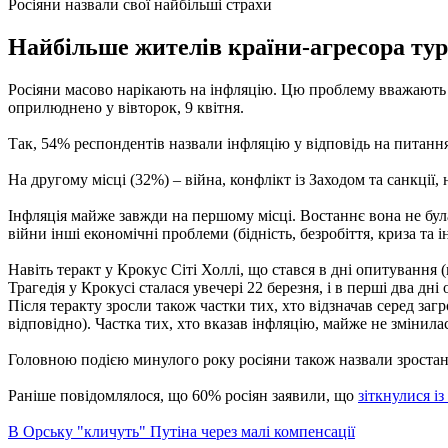
Росіяни назвали свої найбільші страхи
Найбільше жителів країни-агресора турбу
Росіяни масово нарікають на інфляцію. Цю проблему вважають
оприлюднено у вівторок, 9 квітня.
Так, 54% респондентів назвали інфляцію у відповідь на питання
На другому місці (32%) – війна, конфлікт із Заходом та санкції,
Інфляція майже завжди на першому місці. Востаннє вона не була
війни інші економічні проблеми (бідність, безробіття, криза та
Навіть теракт у Крокус Сіті Холлі, що стався в дні опитування 
Трагедія у Крокусі сталася увечері 22 березня, і в перші два дн
Після теракту зросли також частки тих, хто відзначав серед заг
відповідно). Частка тих, хто вказав інфляцію, майже не змінила
Головною подією минулого року росіяни також назвали зростанн
Раніше повідомлялося, що 60% росіян заявили, що
зіткнулися і
В Орську "кличуть" Путіна через малі компенсації