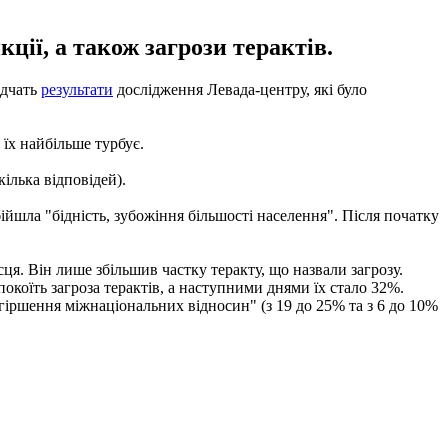
ції, а також загрози терактів.
ідчать
результати
дослідження Левада-центру, які було
 їх найбільше турбує.
кілька відповідей).
ійшла "бідність, зубожіння більшості населення". Після початку
сця. Він лише збільшив частку теракту, що назвали загрозу.
покоїть загроза терактів, а наступними днями їх стало 32%.
огіршення міжнаціональних відносин" (з 19 до 25% та з 6 до 10%