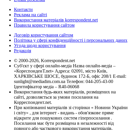
Контакти
Реклама на сайті
Використання матеріалів korrespondent.net
Правила користування сайтом
Договір користування сайтом
Політика у сфері конфіденційності і персональних даних
Угода щодо користування
Редакція
© 2000-2026, Korrespondent.net
Суб'єкт у сфері онлайн-медіа Назва онлайн-медіа –
«КореспонденТ.net» Адреса: 02091, місто Київ,
ХАРКІВСЬКЕ ШОСЕ, будинок 172-Б, офіс 208/1 E-mail:
sunlight@mediadim.com.ua
Телефон: 044-205-43-00
Ідентифікатор медіа – R40-06068
Використання будь-яких матеріалів, розміщених на
сайті, дозволяється за умови посилання на
Корреспондент.net.
При копіюванні матеріалів зі сторінки « Новини України
і світу» , для інтернет - видань - обов'язкове пряме
відкрите для пошукових систем гіперпосилання .
Посилання має бути розміщена в незалежності від
повного або часткового використання матеріалів.