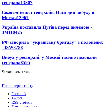
генерала
13807
Сюжет
Бенкет генералів. Наслідки вибуху в
Москві
12967
Україна поставила Путіна перед дилемою -
ЗМІ
10425
РФ створила "українську бригаду" з полонених
- ISW
8788
Вибух у ресторані: у Москві таємно поховали
генерала
8595
Читати коментарі
Повна версія сайту
Facebook
Twitter
RSS-стрічки
E-mail розсилка