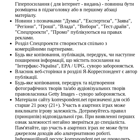
Гіперпосилання ( для інтернет - видань) - повинна бути
розміщена в підзаголовку або в першому абзаці
матеріалу.
Новини з позначками "Думка", "Експертиза", "Заява",
"Регіони", "Гроші", "Влада", "Вибори", "Тест-драйв",
"Спецпроекти", "Промо" публікуються на правах
реклами.
Розділ Спецпроекти створюється спільно з
комерційними партнерами.
Будь яке копіювання, публікація, передрук, чи наступне
поширення інформації, що містить посилання на
"Інтерфакс-Україна", EPA / UPG, суворо забороняється.
Власник веб-сторінки в розділі Я-Корреспондент є автор
публікації.
Будь-яке копіювання, передрук та відтворення
фотографічних творів та/або аудіовізуальних творів
правовласника Getty Images - суворо забороняється.
Матеріали сайту korrespondent.net призначені для осіб
старше 21 року (21+). Участь в азартних іграх може
викликати ігрову залежність. Дотримуйтесь правил
(принципів) відповідальної гри. При виявленні перших
ознак залежності негайно зверніться до спеціаліста.
Пам'ятайте, що участь в азартних іграх не може бути
джерелом доходів або альтернативою роботі.
Інформаційний ресурс korrespondent.net не проводить