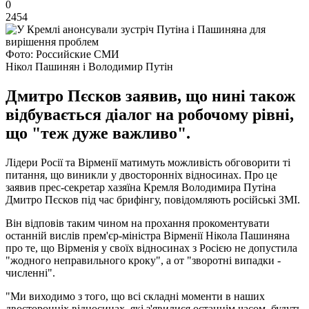
0
2454
Фото: Российские СМИ
Нікол Пашинян і Володимир Путін
Дмитро Пєсков заявив, що нині також
відбувається діалог на робочому рівні,
що "теж дуже важливо".
Лідери Росії та Вірменії матимуть можливість обговорити ті
питання, що виникли у двосторонніх відносинах. Про це
заявив прес-секретар хазяїна Кремля Володимира Путіна
Дмитро Пєсков під час брифінгу, повідомляють російські ЗМІ.
Він відповів таким чином на прохання прокоментувати
останній вислів прем'єр-міністра Вірменії Нікола Пашиняна
про те, що Вірменія у своїх відносинах з Росією не допустила
"жодного неправильного кроку", а от "зворотні випадки -
численні".
"Ми виходимо з того, що всі складні моменти в наших
двосторонніх відносинах, які з'явилися останнім часом, будуть