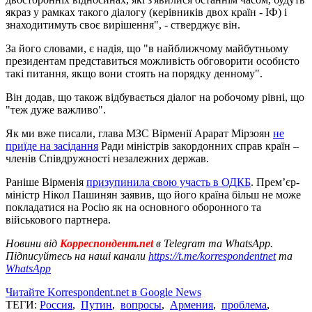
якраз у рамках такого діалогу (керівників двох країн - ІФ) і
знаходитимуть своє вирішення", - стверджує він.
За його словами, є надія, що "в найближчому майбутньому
президентам представиться можливість обговорити особисто
такі питання, якщо вони стоять на порядку денному".
Він додав, що також відбувається діалог на робочому рівні, що
"теж дуже важливо".
Як ми вже писали, глава МЗС Вірменії Арарат Мірзоян
не
приїде на засідання
Ради міністрів закордонних справ країн –
членів Співдружності незалежних держав.
Раніше Вірменія
призупинила свою участь в ОДКБ
. Прем’єр-
міністр Нікол Пашинян заявив, що його країна більш не може
покладатися на Росію як на основного оборонного та
військового партнера.
Новини від
Корреспондент.net
в Telegram та WhatsApp.
Підписуйтесь на наші канали
https://t.me/korrespondentnet
та
WhatsApp
Читайте Korrespondent.net в Google News
ТЕГИ:
Россия
,
Путин
,
вопросы
,
Армения
,
проблема
,