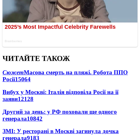
ЧИТАЙТЕ ТАКОЖ
Сюжет
Масова смерть на пляжі. Робота ППО
Росії
15064
Вибух у Москві: Італія відповіла Росії на її
заяви
12128
Другий за день: у РФ поховали ще одного
генерала
10842
ЗМІ: У ресторані в Москві загинула дочка
генерала
9183