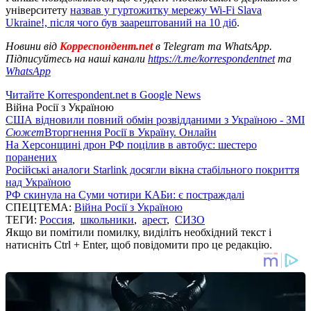
університету
назвав у гуртожитку мережу Wi-Fi Slava
Ukraine!, після чого був заарештований на 10 діб
.
Новини від
Корреспондент.net
в Telegram та WhatsApp.
Підписуйтесь на наші канали
https://t.me/korrespondentnet
та
WhatsApp
Читайте Korrespondent.net в Google News
Війна Росії з Україною
США відновили повний обмін розвідданими з Україною - ЗМІ
Сюжет
Вторгнення Росії в Україну. Онлайн
На Херсонщині дрон РФ поцілив в автобус: шестеро
поранених
Російські аналоги Starlink досягли вікна стабільного покриття
над Україною
РФ скинула на Суми чотири КАБи: є постраждалі
СПЕЦТЕМА:
Війна Росії з Україною
ТЕГИ:
Россия
,
школьники
,
арест
,
СИЗО
Якщо ви помітили помилку, виділіть необхідний текст і
натисніть Ctrl + Enter, щоб повідомити про це редакцію.