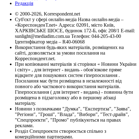
Редакція
© 2000-2026, Korrespondent.net
Суб'єкт у сфері онлайн-медіа Назва онлайн-медіа –
«КореспонденТ.net» Адреса: 02091, місто Київ,
ХАРКІВСЬКЕ ШОСЕ, будинок 172-Б, офіс 208/1 E-mail:
sunlight@mediadim.com.ua
Телефон: 044-205-43-00
Ідентифікатор медіа – R40-06068
Використання будь-яких матеріалів, розміщених на
сайті, дозволяється за умови посилання на
Корреспондент.net.
При копіюванні матеріалів зі сторінки « Новини України
і світу» , для інтернет - видань - обов'язкове пряме
відкрите для пошукових систем гіперпосилання .
Посилання має бути розміщена в незалежності від
повного або часткового використання матеріалів.
Гіперпосилання ( для інтернет - видань) - повинна бути
розміщена в підзаголовку або в першому абзаці
матеріалу.
Новини з позначками "Думка", "Експертиза", "Заява",
"Регіони", "Гроші", "Влада", "Вибори", "Тест-драйв",
"Спецпроекти", "Промо" публікуються на правах
реклами.
Розділ Спецпроекти створюється спільно з
комерційними партнерами.