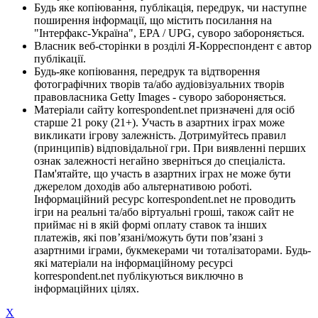
Будь яке копіювання, публікація, передрук, чи наступне
поширення інформації, що містить посилання на
"Інтерфакс-Україна", EPA / UPG, суворо забороняється.
Власник веб-сторінки в розділі Я-Корреспондент є автор
публікації.
Будь-яке копіювання, передрук та відтворення
фотографічних творів та/або аудіовізуальних творів
правовласника Getty Images - суворо забороняється.
Матеріали сайту korrespondent.net призначені для осіб
старше 21 року (21+). Участь в азартних іграх може
викликати ігрову залежність. Дотримуйтесь правил
(принципів) відповідальної гри. При виявленні перших
ознак залежності негайно зверніться до спеціаліста.
Пам'ятайте, що участь в азартних іграх не може бути
джерелом доходів або альтернативою роботі.
Інформаційний ресурс korrespondent.net не проводить
ігри на реальні та/або віртуальні гроші, також сайт не
приймає ні в якій формі оплату ставок та інших
платежів, які пов’язані/можуть бути пов’язані з
азартними іграми, букмекерами чи тоталізаторами. Будь-
які матеріали на інформаційному ресурсі
korrespondent.net публікуються виключно в
інформаційних цілях.
X