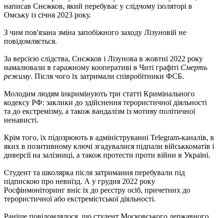
написав Снєжков, який перебуває у слідчому ізоляторі в
Омську із січня 2023 року.
З чим пов'язана зміна запобіжного заходу Лізуновій не
повідомляється.
За версією слідства, Снєжков і Лізунова в жовтні 2022 року
намалювали в гаражному кооперативі в Читі графіті
Смерть
режиму
. Після чого їх затримали співробітники ФСБ.
Молодим людям інкримінують три статті Кримінального
кодексу РФ: заклики до здійснення терористичної діяльності
та до екстремізму, а також вандалізм із мотиву політичної
ненависті.
Крім того, їх підозрюють в адмініструванні Telegram-каналів, в
яких в позитивному ключі згадувалися підпали військкоматів і
диверсії на залізниці, а також протести проти війни в Україні.
Студент та школярка після затримання перебували під
підпискою про невиїзд. А у грудня 2022 року
Росфінмоніторинг вніс їх до реєстру осіб, причетних до
терористичної або екстремістської діяльності.
Раніше повідомлялося, що студент Московського державного