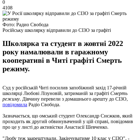
0
4108
Фото: Радио Свобода
Російську школярку відправили до СІЗО за графіті
Школярка та студент в жовтні 2022
року намалювали в гаражному
кооперативі в Читі графіті Смерть
режиму.
Суд у російській Читі посилив запобіжний захід 17-річній
школярці Любові Лізуновій, затриманій за графіті
Смерть
режиму
. Дівчину перевели з домашнього арешту до СІЗО,
повідомила
Радіо Свобода.
Зазначається, що омський студент Олександр Снєжков, який
проходить як другий обвинувачений у цій справі, повідомив
про це у листі до активістки Анастасії Шевченко.
"Любу теж заарештували. Закінчуватиме 10 клас у СІЗО", -