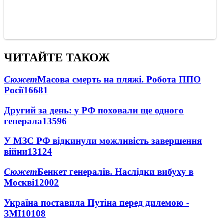
ЧИТАЙТЕ ТАКОЖ
Сюжет
Масова смерть на пляжі. Робота ППО
Росії
16681
Другий за день: у РФ поховали ще одного
генерала
13596
У МЗС РФ відкинули можливість завершення
війни
13124
Сюжет
Бенкет генералів. Наслідки вибуху в
Москві
12002
Україна поставила Путіна перед дилемою -
ЗМІ
10108