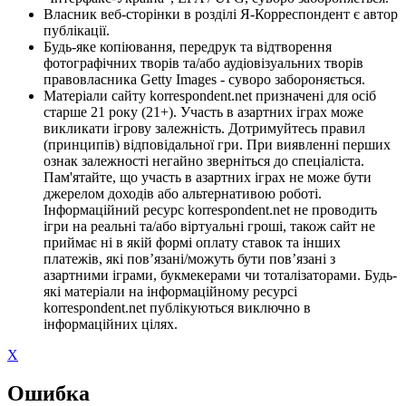
Власник веб-сторінки в розділі Я-Корреспондент є автор
публікації.
Будь-яке копіювання, передрук та відтворення
фотографічних творів та/або аудіовізуальних творів
правовласника Getty Images - суворо забороняється.
Матеріали сайту korrespondent.net призначені для осіб
старше 21 року (21+). Участь в азартних іграх може
викликати ігрову залежність. Дотримуйтесь правил
(принципів) відповідальної гри. При виявленні перших
ознак залежності негайно зверніться до спеціаліста.
Пам'ятайте, що участь в азартних іграх не може бути
джерелом доходів або альтернативою роботі.
Інформаційний ресурс korrespondent.net не проводить
ігри на реальні та/або віртуальні гроші, також сайт не
приймає ні в якій формі оплату ставок та інших
платежів, які пов’язані/можуть бути пов’язані з
азартними іграми, букмекерами чи тоталізаторами. Будь-
які матеріали на інформаційному ресурсі
korrespondent.net публікуються виключно в
інформаційних цілях.
X
Ошибка