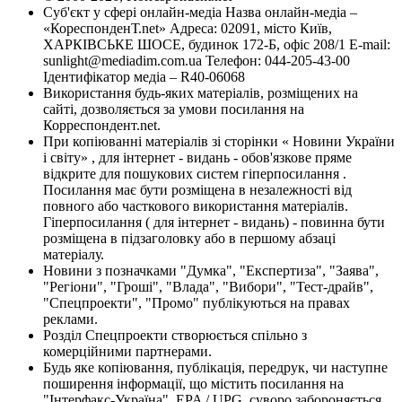
Суб'єкт у сфері онлайн-медіа Назва онлайн-медіа –
«КореспонденТ.net» Адреса: 02091, місто Київ,
ХАРКІВСЬКЕ ШОСЕ, будинок 172-Б, офіс 208/1 E-mail:
sunlight@mediadim.com.ua
Телефон: 044-205-43-00
Ідентифікатор медіа – R40-06068
Використання будь-яких матеріалів, розміщених на
сайті, дозволяється за умови посилання на
Корреспондент.net.
При копіюванні матеріалів зі сторінки « Новини України
і світу» , для інтернет - видань - обов'язкове пряме
відкрите для пошукових систем гіперпосилання .
Посилання має бути розміщена в незалежності від
повного або часткового використання матеріалів.
Гіперпосилання ( для інтернет - видань) - повинна бути
розміщена в підзаголовку або в першому абзаці
матеріалу.
Новини з позначками "Думка", "Експертиза", "Заява",
"Регіони", "Гроші", "Влада", "Вибори", "Тест-драйв",
"Спецпроекти", "Промо" публікуються на правах
реклами.
Розділ Спецпроекти створюється спільно з
комерційними партнерами.
Будь яке копіювання, публікація, передрук, чи наступне
поширення інформації, що містить посилання на
"Інтерфакс-Україна", EPA / UPG, суворо забороняється.