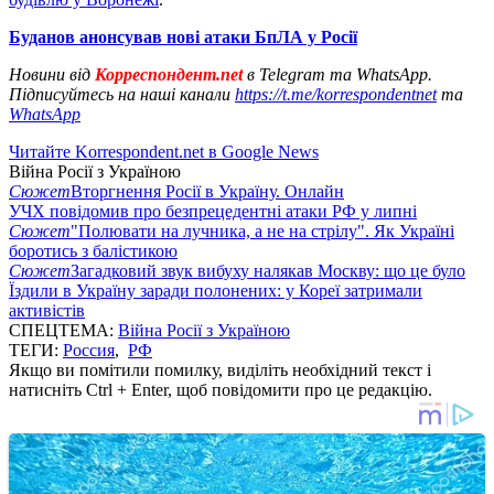
Буданов анонсував нові атаки БпЛА у Росії
Новини від
Корреспондент.net
в Telegram та WhatsApp.
Підписуйтесь на наші канали
https://t.me/korrespondentnet
та
WhatsApp
Читайте Korrespondent.net в Google News
Війна Росії з Україною
Сюжет
Вторгнення Росії в Україну. Онлайн
УЧХ повідомив про безпрецедентні атаки РФ у липні
Сюжет
"Полювати на лучника, а не на стрілу". Як Україні
боротись з балістикою
Сюжет
Загадковий звук вибуху налякав Москву: що це було
Їздили в Україну заради полонених: у Кореї затримали
активістів
СПЕЦТЕМА:
Війна Росії з Україною
ТЕГИ:
Россия
,
РФ
Якщо ви помітили помилку, виділіть необхідний текст і
натисніть Ctrl + Enter, щоб повідомити про це редакцію.