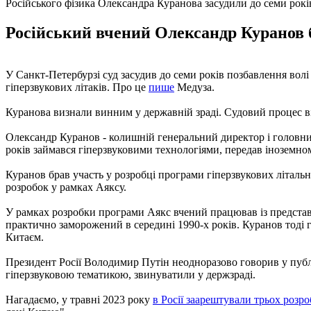
Російського фізика Олександра Куранова засудили до семи років
Російський вчений Олександр Куранов б
У Санкт-Петербурзі суд засудив до семи років позбавлення волі
гіперзвукових літаків. Про це
пише
Медуза.
Куранова визнали винним у державній зраді. Судовий процес ві
Олександр Куранов - колишній генеральний директор і головни
років займався гіперзвуковими технологіями, передав іноземно
Куранов брав участь у розробці програми гіперзвукових літальн
розробок у рамках Аяксу.
У рамках розробки програми Аякс вчений працював із предста
практично заморожений в середині 1990-х років. Куранов тоді 
Китаєм.
Президент Росії Володимир Путін неодноразово говорив у публі
гіперзвуковою тематикою, звинуватили у держзраді.
Нагадаємо, у травні 2023 року
в Росії заарештували трьох розро