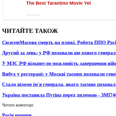
ЧИТАЙТЕ ТАКОЖ
Сюжет
Масова смерть на пляжі. Робота ППО Росі
Другий за день: у РФ поховали ще одного генерал
У МЗС РФ відкинули можливість завершення вій
Вибух у ресторані: у Москві таємно поховали ген
Стало відоме ім'я генерала, якого таємно похова
Україна поставила Путіна перед дилемою - ЗМІ
74
Читати коментарі
Росія новини