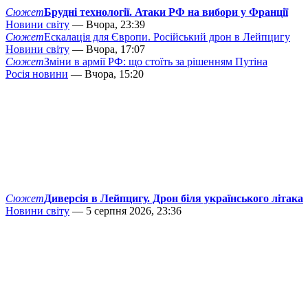
Сюжет
Брудні технології. Атаки РФ на вибори у Франції
Новини світу
— Вчора, 23:39
Сюжет
Ескалація для Європи. Російський дрон в Лейпцигу
Новини світу
— Вчора, 17:07
Сюжет
Зміни в армії РФ: що стоїть за рішенням Путіна
Росія новини
— Вчора, 15:20
Сюжет
Диверсія в Лейпцигу. Дрон біля українського літака
Новини світу
— 5 серпня 2026, 23:36