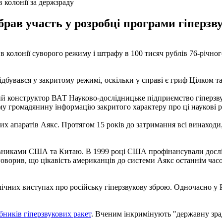
 колонії за держзраду
рав участь у розробці програми гіперзву
 в колонії суворого режиму і штрафу в 100 тисяч рублів 76-річн
дбувався у закритому режимі, оскільки у справі є гриф Цілком т
й конструктор ВАТ Науково-дослідницьке підприємство гіперзвук
му громадянину інформацію закритого характеру про ці наукові 
их апаратів Аякс. Протягом 15 років до затримання всі винаходи
вниками США та Китаю. В 1999 році США профінансували дослід
говорив, що цікавість американців до системи Аякс останнім час
чних виступах про російську гіперзвукову зброю. Одночасно у РФ
бників гіперзвукових ракет
. Вченим інкримінують "державну зрад