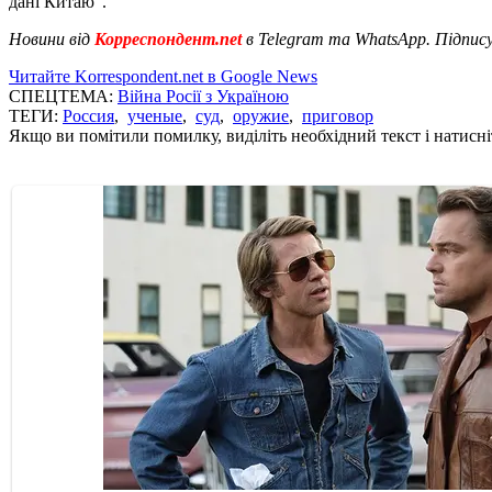
дані Китаю".
Новини від
Корреспондент.net
в Telegram та WhatsApp. Підпис
Читайте Korrespondent.net в Google News
СПЕЦТЕМА:
Війна Росії з Україною
ТЕГИ:
Россия
,
ученые
,
суд
,
оружие
,
приговор
Якщо ви помітили помилку, виділіть необхідний текст і натисніт