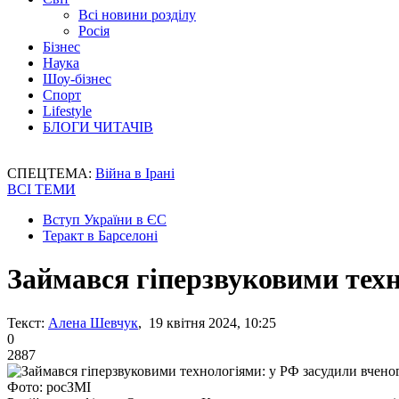
Всі новини розділу
Росія
Бізнес
Наука
Шоу-бізнес
Спорт
Lifestyle
БЛОГИ ЧИТАЧІВ
СПЕЦТЕМА:
Війна в Ірані
ВСІ ТЕМИ
Вступ України в ЄС
Теракт в Барселоні
Займався гіперзвуковими техн
Текст:
Алена Шевчук
, 19 квітня 2024, 10:25
0
2887
Фото: росЗМІ