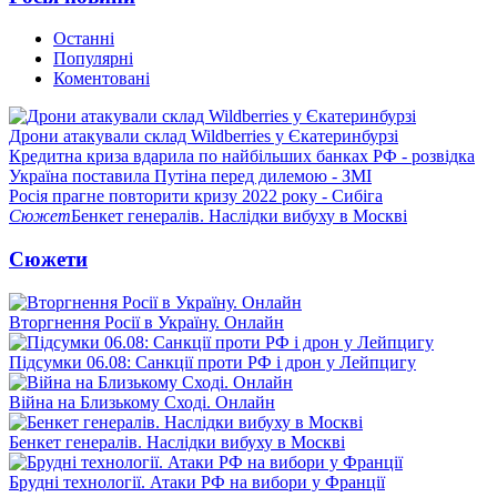
Останні
Популярні
Коментовані
Дрони атакували склад Wildberries у Єкатеринбурзі
Кредитна криза вдарила по найбільших банках РФ - розвідка
Україна поставила Путіна перед дилемою - ЗМІ
Росія прагне повторити кризу 2022 року - Сибіга
Сюжет
Бенкет генералів. Наслідки вибуху в Москві
Сюжети
Вторгнення Росії в Україну. Онлайн
Підсумки 06.08: Санкції проти РФ і дрон у Лейпцигу
Війна на Близькому Сході. Онлайн
Бенкет генералів. Наслідки вибуху в Москві
Брудні технології. Атаки РФ на вибори у Франції