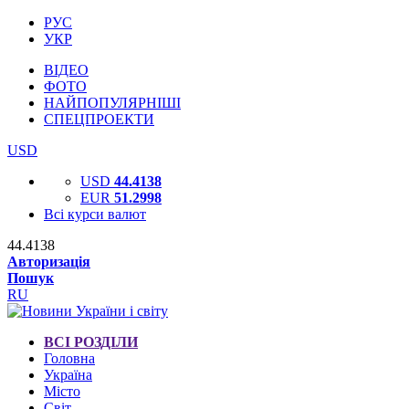
РУС
УКР
ВІДЕО
ФОТО
НАЙПОПУЛЯРНІШІ
СПЕЦПРОЕКТИ
USD
USD
44.4138
EUR
51.2998
Всі курси валют
44.4138
Авторизація
Пошук
RU
ВСІ РОЗДІЛИ
Головна
Україна
Місто
Світ