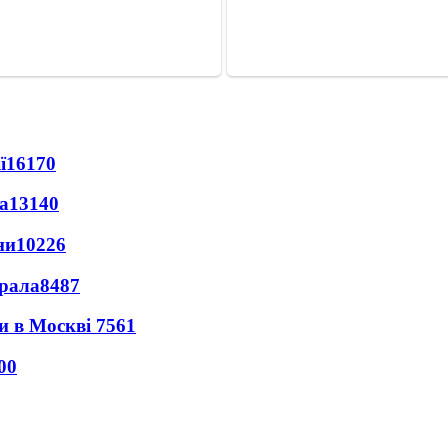
ї
16170
а
13140
ни
10226
ерала
8487
ли в Москві
7561
00