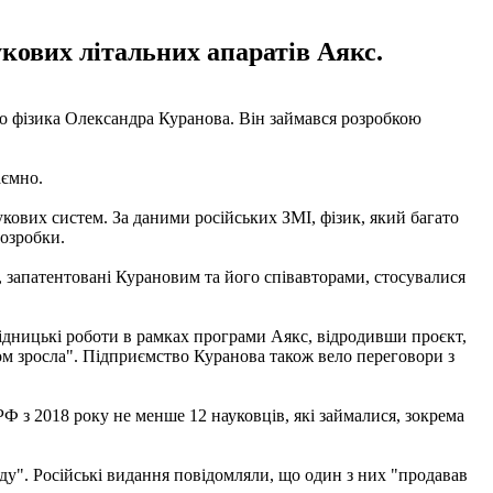
кових літальних апаратів Аякс.
ого фізика Олександра Куранова. Він займався розробкою
аємно.
ових систем. За даними російських ЗМІ, фізик, який багато
розробки.
, запатентовані Курановим та його співавторами, стосувалися
ницькі роботи в рамках програми Аякс, відродивши проєкт,
ом зросла". Підприємство Куранова також вело переговори з
 з 2018 року не менше 12 науковців, які займалися, зокрема
у". Російські видання повідомляли, що один з них "продавав