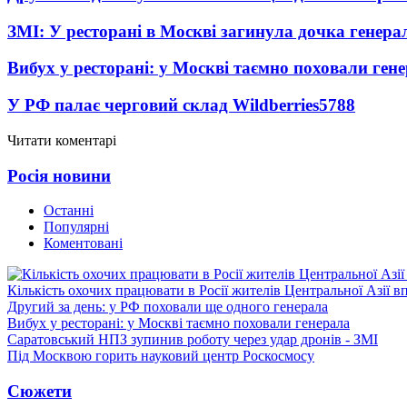
ЗМІ: У ресторані в Москві загинула дочка генера
Вибух у ресторані: у Москві таємно поховали ген
У РФ палає черговий склад Wildberries
5788
Читати коментарі
Росія новини
Останні
Популярні
Коментовані
Кількість охочих працювати в Росії жителів Центральної Азії в
Другий за день: у РФ поховали ще одного генерала
Вибух у ресторані: у Москві таємно поховали генерала
Саратовський НПЗ зупинив роботу через удар дронів - ЗМІ
Під Москвою горить науковий центр Роскосмосу
Сюжети