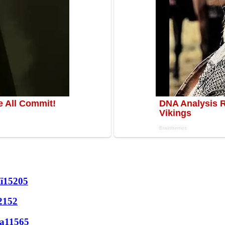
ї
15205
2152
а
11565