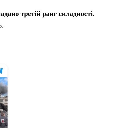
адано третій ранг складності.
о.