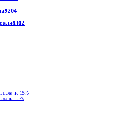
ла
9204
ерала
8302
пала на 15%