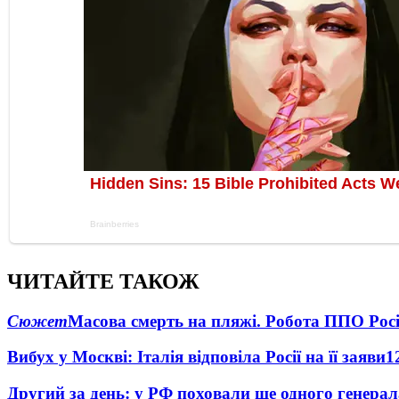
ЧИТАЙТЕ ТАКОЖ
Сюжет
Масова смерть на пляжі. Робота ППО Росі
Вибух у Москві: Італія відповіла Росії на її заяви
1
Другий за день: у РФ поховали ще одного генерал