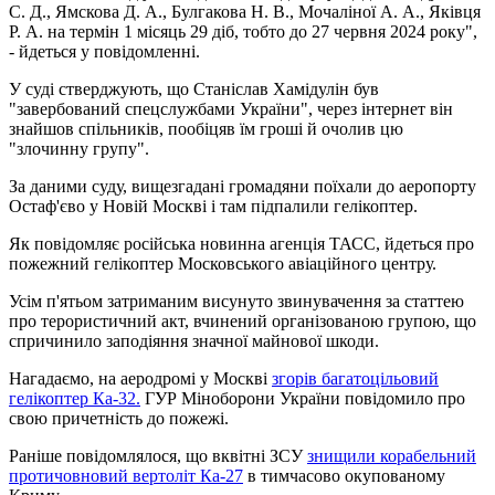
С. Д., Ямскова Д. А., Булгакова Н. В., Мочаліної А. А., Яківця
Р. А. на термін 1 місяць 29 діб, тобто до 27 червня 2024 року",
- йдеться у повідомленні.
У суді стверджують, що Станіслав Хамідулін був
"завербований спецслужбами України", через інтернет він
знайшов спільників, пообіцяв їм гроші й очолив цю
"злочинну групу".
За даними суду, вищезгадані громадяни поїхали до аеропорту
Остаф'єво у Новій Москві і там підпалили гелікоптер.
Як повідомляє російська новинна агенція ТАСС, йдеться про
пожежний гелікоптер Московського авіаційного центру.
Усім п'ятьом затриманим висунуто звинувачення за статтею
про терористичний акт, вчинений організованою групою, що
спричинило заподіяння значної майнової шкоди.
Нагадаємо, на аеродромі у Москві
згорів багатоцільовий
гелікоптер Ка-32.
ГУР Міноборони України повідомило про
свою причетність до пожежі.
Раніше повідомлялося, що вквітні ЗСУ
знищили корабельний
протичовновий вертоліт Ка-27
в тимчасово окупованому