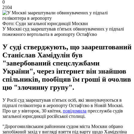
0
2104
Фото: Суди загальної юрисдикції Москви
У Москві суд заарештував п'ятьох обвинувачених у підпалі
пожежного вертольота в аеропорту Остаф'єво
У суді стверджують, що заарештований
Станіслав Хамідулін був
"завербований спецслужбами
України", через інтернет він знайшов
спільників, пообіцяв їм гроші й очолив
цю "злочинну групу".
У Росії суд заарештував п'ятьох осіб, які звинувачуються в
підпалі гелікоптера в аеропорту Остаф'єво в Новій Москві.
Про це у вівторок, 30 квітня,
повідомила
пресслужба судів
загальної юрисдикції російської столиці.
"Дорогомилівським районним судом міста Москви обрано
запобіжний захід у вигляді взяття під варту щодо Хамідуліна