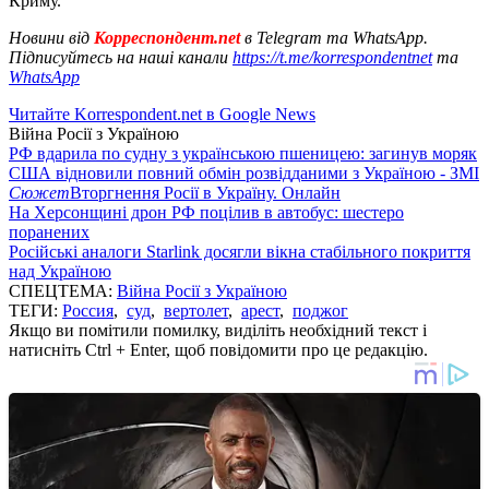
Криму.
Новини від
Корреспондент.net
в Telegram та WhatsApp.
Підписуйтесь на наші канали
https://t.me/korrespondentnet
та
WhatsApp
Читайте Korrespondent.net в Google News
Війна Росії з Україною
РФ вдарила по судну з українською пшеницею: загинув моряк
США відновили повний обмін розвідданими з Україною - ЗМІ
Сюжет
Вторгнення Росії в Україну. Онлайн
На Херсонщині дрон РФ поцілив в автобус: шестеро
поранених
Російські аналоги Starlink досягли вікна стабільного покриття
над Україною
СПЕЦТЕМА:
Війна Росії з Україною
ТЕГИ:
Россия
,
суд
,
вертолет
,
арест
,
поджог
Якщо ви помітили помилку, виділіть необхідний текст і
натисніть Ctrl + Enter, щоб повідомити про це редакцію.