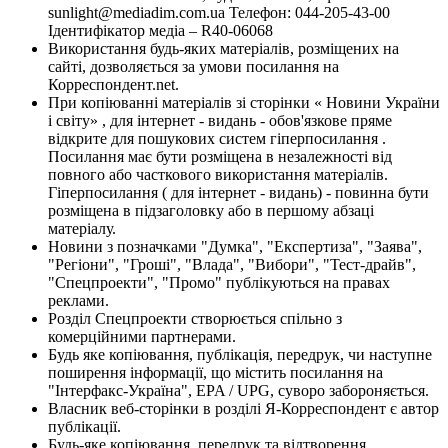
sunlight@mediadim.com.ua
Телефон: 044-205-43-00
Ідентифікатор медіа – R40-06068
Використання будь-яких матеріалів, розміщених на
сайті, дозволяється за умови посилання на
Корреспондент.net.
При копіюванні матеріалів зі сторінки « Новини України
і світу» , для інтернет - видань - обов'язкове пряме
відкрите для пошукових систем гіперпосилання .
Посилання має бути розміщена в незалежності від
повного або часткового використання матеріалів.
Гіперпосилання ( для інтернет - видань) - повинна бути
розміщена в підзаголовку або в першому абзаці
матеріалу.
Новини з позначками "Думка", "Експертиза", "Заява",
"Регіони", "Гроші", "Влада", "Вибори", "Тест-драйв",
"Спецпроекти", "Промо" публікуються на правах
реклами.
Розділ Спецпроекти створюється спільно з
комерційними партнерами.
Будь яке копіювання, публікація, передрук, чи наступне
поширення інформації, що містить посилання на
"Інтерфакс-Україна", EPA / UPG, суворо забороняється.
Власник веб-сторінки в розділі Я-Корреспондент є автор
публікації.
Будь-яке копіювання, передрук та відтворення