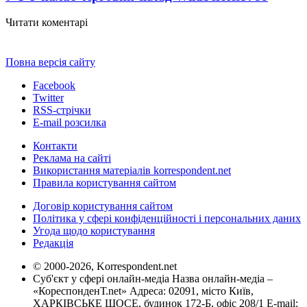
Читати коментарі
Повна версія сайту
Facebook
Twitter
RSS-стрічки
E-mail розсилка
Контакти
Реклама на сайті
Використання матеріалів korrespondent.net
Правила користування сайтом
Договір користування сайтом
Політика у сфері конфіденційності і персональних даних
Угода щодо користування
Редакція
© 2000-2026, Korrespondent.net
Суб'єкт у сфері онлайн-медіа Назва онлайн-медіа –
«КореспонденТ.net» Адреса: 02091, місто Київ,
ХАРКІВСЬКЕ ШОСЕ, будинок 172-Б, офіс 208/1 E-mail: