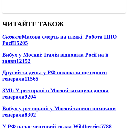
ЧИТАЙТЕ ТАКОЖ
Сюжет
Масова смерть на пляжі. Робота ППО
Росії
15205
Вибух у Москві: Італія відповіла Росії на її
заяви
12152
Другий за день: у РФ поховали ще одного
генерала
11565
ЗМІ: У ресторані в Москві загинула дочка
генерала
9204
Вибух у ресторані: у Москві таємно поховали
генерала
8302
У РФ палає черговий склад Wildberries
5788