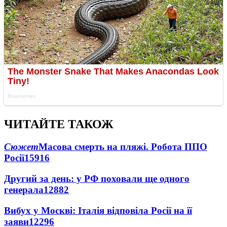
ЧИТАЙТЕ ТАКОЖ
Сюжет
Масова смерть на пляжі. Робота ППО
Росії
15916
Другий за день: у РФ поховали ще одного
генерала
12882
Вибух у Москві: Італія відповіла Росії на її
заяви
12296