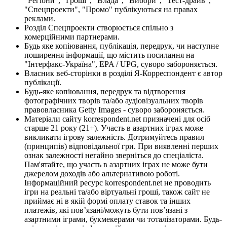
"Регіони", "Гроші", "Влада", "Вибори", "Тест-драйв",
"Спецпроекти", "Промо" публікуються на правах
реклами.
Розділ Спецпроекти створюється спільно з
комерційними партнерами.
Будь яке копіювання, публікація, передрук, чи наступне
поширення інформації, що містить посилання на
"Інтерфакс-Україна", EPA / UPG, суворо забороняється.
Власник веб-сторінки в розділі Я-Корреспондент є автор
публікації.
Будь-яке копіювання, передрук та відтворення
фотографічних творів та/або аудіовізуальних творів
правовласника Getty Images - суворо забороняється.
Матеріали сайту korrespondent.net призначені для осіб
старше 21 року (21+). Участь в азартних іграх може
викликати ігрову залежність. Дотримуйтесь правил
(принципів) відповідальної гри. При виявленні перших
ознак залежності негайно зверніться до спеціаліста.
Пам'ятайте, що участь в азартних іграх не може бути
джерелом доходів або альтернативою роботі.
Інформаційний ресурс korrespondent.net не проводить
ігри на реальні та/або віртуальні гроші, також сайт не
приймає ні в якій формі оплату ставок та інших
платежів, які пов’язані/можуть бути пов’язані з
азартними іграми, букмекерами чи тоталізаторами. Будь-