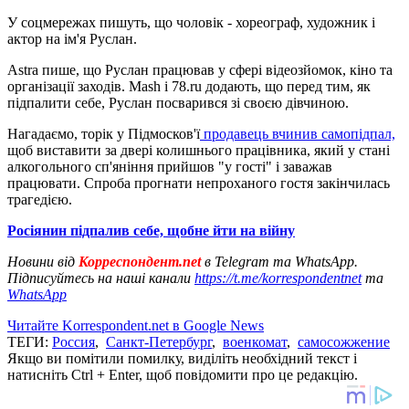
У соцмережах пишуть, що чоловік - хореограф, художник і
актор на ім'я Руслан.
Astra пише, що Руслан працював у сфері відеозйомок, кіно та
організації заходів. Mash і 78.ru додають, що перед тим, як
підпалити себе, Руслан посварився зі своєю дівчиною.
Нагадаємо, торік у Підмосков'ї
продавець вчинив самопідпал,
щоб виставити за двері колишнього працівника, який у стані
алкогольного сп'яніння прийшов "у гості" і заважав
працювати. Спроба прогнати непроханого гостя закінчилась
трагедією.
Росіянин підпалив себе, щобне йти на війну
Новини від
Корреспондент.net
в Telegram та WhatsApp.
Підписуйтесь на наші канали
https://t.me/korrespondentnet
та
WhatsApp
Читайте Korrespondent.net в Google News
ТЕГИ:
Россия
,
Санкт-Петербург
,
военкомат
,
самосожжение
Якщо ви помітили помилку, виділіть необхідний текст і
натисніть Ctrl + Enter, щоб повідомити про це редакцію.