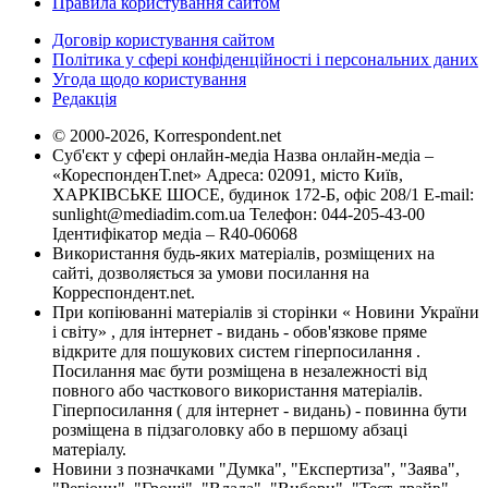
Правила користування сайтом
Договір користування сайтом
Політика у сфері конфіденційності і персональних даних
Угода щодо користування
Редакція
© 2000-2026, Korrespondent.net
Суб'єкт у сфері онлайн-медіа Назва онлайн-медіа –
«КореспонденТ.net» Адреса: 02091, місто Київ,
ХАРКІВСЬКЕ ШОСЕ, будинок 172-Б, офіс 208/1 E-mail:
sunlight@mediadim.com.ua
Телефон: 044-205-43-00
Ідентифікатор медіа – R40-06068
Використання будь-яких матеріалів, розміщених на
сайті, дозволяється за умови посилання на
Корреспондент.net.
При копіюванні матеріалів зі сторінки « Новини України
і світу» , для інтернет - видань - обов'язкове пряме
відкрите для пошукових систем гіперпосилання .
Посилання має бути розміщена в незалежності від
повного або часткового використання матеріалів.
Гіперпосилання ( для інтернет - видань) - повинна бути
розміщена в підзаголовку або в першому абзаці
матеріалу.
Новини з позначками "Думка", "Експертиза", "Заява",