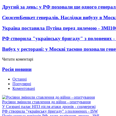
Другий за день: у РФ поховали ще одного генерал
Сюжет
Бенкет генералів. Наслідки вибуху в Моск
Україна поставила Путіна перед дилемою - ЗМІ
10
РФ створила "українську бригаду" з полонених -
Вибух у ресторані: у Москві таємно поховали ген
Читати коментарі
Росія новини
Останні
Популярні
Коментовані
Росіяни змінили ставлення до війни - опитування
У Сизрані палає НПЗ після атаки дронів - соцмережі
РФ створила "українську бригаду" з полонених - ISW
Путін уникає регіонів РФ, куди долітають дрони - ЗМІ