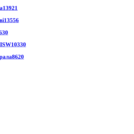
а
13921
ві
13556
630
 ISW
10330
ерала
8620