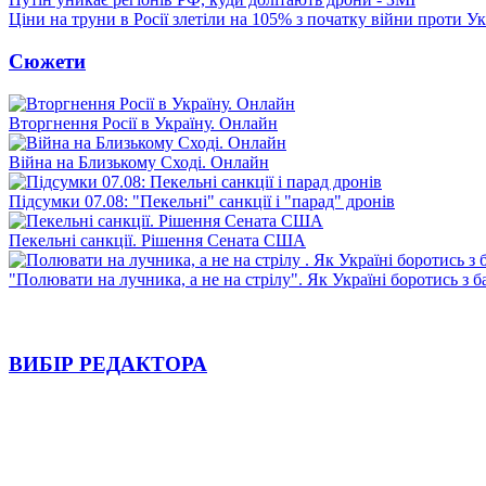
Ціни на труни в Росії злетіли на 105% з початку війни проти У
Сюжети
Вторгнення Росії в Україну. Онлайн
Війна на Близькому Сході. Онлайн
Підсумки 07.08: "Пекельні" санкції і "парад" дронів
Пекельні санкції. Рішення Сената США
"Полювати на лучника, а не на стрілу". Як Україні боротись з 
ВИБІР РЕДАКТОРА