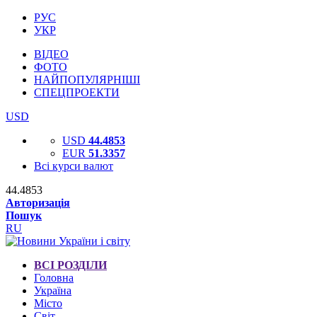
РУС
УКР
ВІДЕО
ФОТО
НАЙПОПУЛЯРНІШІ
СПЕЦПРОЕКТИ
USD
USD
44.4853
EUR
51.3357
Всі курси валют
44.4853
Авторизація
Пошук
RU
ВСІ РОЗДІЛИ
Головна
Україна
Місто
Світ