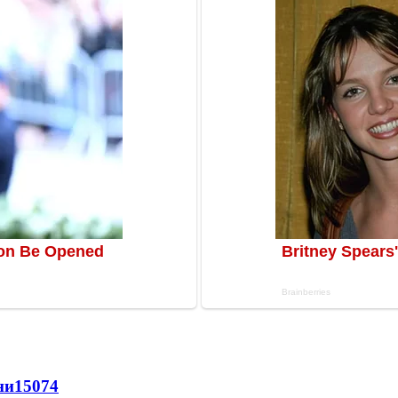
ни
15074