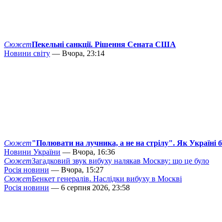
Сюжет
Пекельні санкції. Рішення Сената США
Новини світу
— Вчора, 23:14
Сюжет
"Полювати на лучника, а не на стрілу". Як Україні 
Новини України
— Вчора, 16:36
Сюжет
Загадковий звук вибуху налякав Москву: що це було
Росія новини
— Вчора, 15:27
Сюжет
Бенкет генералів. Наслідки вибуху в Москві
Росія новини
— 6 серпня 2026, 23:58