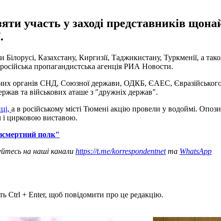
зяти участь у заході представників щона
.
и Білорусі, Казахстану, Киргизії, Таджикистану, Туркменії, а так
російська пропагандистська агенція РИА Новости.
чих органів СНД, Союзної держави, ОДКБ, ЄАЕС, Євразійського б
ржав та військових аташе з "дружніх держав".
ці,
а в російському місті Тюмені акцію провели у водоймі. Опози
 і цирковою виставою.
езсмертний полк"
уйтесь на наші канали
https://t.me/korrespondentnet
та
WhatsApp
ь Ctrl + Enter, щоб повідомити про це редакцію.