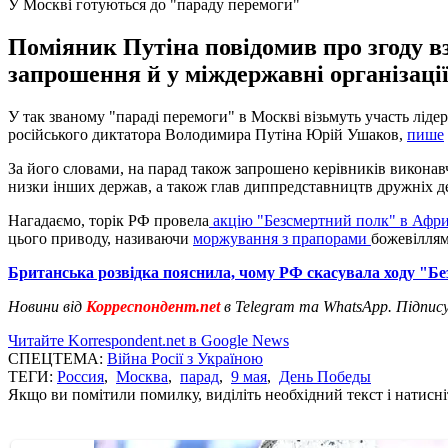
У Москві готуються до "параду перемоги"
Поміяник Путіна повідомив про згоду в
запрошення й у міждержавні організації
У так званому "параді перемоги" в Москві візьмуть участь лідер
російського диктатора Володимира Путіна Юрій Ушаков,
пише
За його словами, на парад також запрошено керівників виконав
низки інших держав, а також глав диппредставництв дружніх де
Нагадаємо, торік РФ провела
акцію "Безсмертний полк" в Афри
цього приводу, називаючи
моржування з прапорами
божевіллям
Британська розвідка пояснила, чому РФ скасувала ходу "Б
Новини від
Корреспондент.net
в Telegram та WhatsApp. Підпис
Читайте Korrespondent.net в Google News
СПЕЦТЕМА:
Війна Росії з Україною
ТЕГИ:
Россия
,
Москва
,
парад
,
9 мая
,
День Победы
Якщо ви помітили помилку, виділіть необхідний текст і натисніт