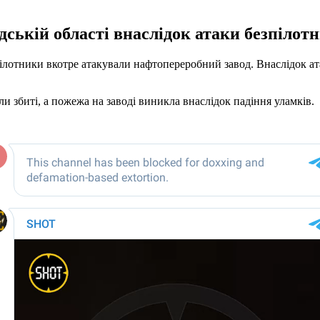
дській області внаслідок атаки безпілот
зпілотники вкотре атакували нафтопереробний завод. Внаслідок а
и збиті, а пожежа на заводі виникла внаслідок падіння уламків.