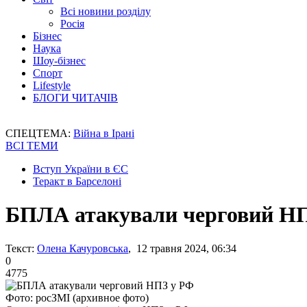
Всі новини розділу
Росія
Бізнес
Наука
Шоу-бізнес
Спорт
Lifestyle
БЛОГИ ЧИТАЧІВ
СПЕЦТЕМА:
Війна в Ірані
ВСІ ТЕМИ
Вступ України в ЄС
Теракт в Барселоні
БПЛА атакували черговий Н
Текст:
Олена Качуровська
, 12 травня 2024, 06:34
0
4775
Фото: росЗМІ (архивное фото)