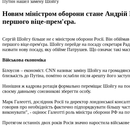
Путин нашел замену Шойгу
Новим міністром оборони стане Андрій Б
першого віце-прем'єра.
Сергій Шойгу більше не є міністром оборони Росії. Він обійма
першого віце-прем'єра. Шойгу перейде на посаду секретаря Ра
назвати нову посаду, яку обійме Патрушев. Що означає такі мас
Військова економіка
Білоусов – економіст. CNN називає заміну Шойгу на громадянсь
близькість до Путіна, помітно ослабли після арешту його засту
Нинішня ж кадрова ротація формально переміщає Шойгу на поса
своєму давньому союзникові зберегти особу.
Марк Галеотті, дослідник Росії та директор лондонської консалт
говорив про необхідність фактично підпорядкувати більшу части
виконувати", - оцінює Галеотті роль міністра оборони РФ на по
Протягом останніх двох років Росія значно наростила військо