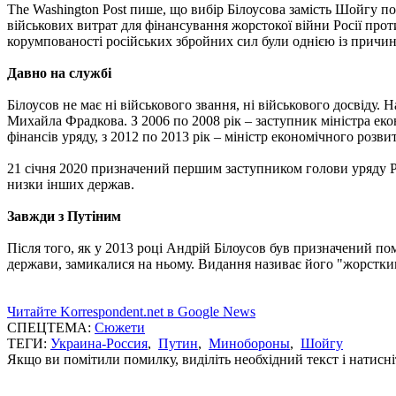
The Washington Post пише, що вибір Білоусова замість Шойгу 
військових витрат для фінансування жорстокої війни Росії пр
корумпованості російських збройних сил були однією із причин
Давно на службі
Білоусов не має ні військового звання, ні військового досвіду
Михайла Фрадкова. З 2006 по 2008 рік – заступник міністра ек
фінансів уряду, з 2012 по 2013 рік – міністр економічного розви
21 січня 2020 призначений першим заступником голови уряду Р
низки інших держав.
Завжди з Путіним
Після того, як у 2013 році Андрій Білоусов був призначений пом
держави, замикалися на ньому. Видання називає його "жорстким
Читайте Korrespondent.net в Google News
СПЕЦТЕМА:
Сюжети
ТЕГИ:
Украина-Россия
,
Путин
,
Минобороны
,
Шойгу
Якщо ви помітили помилку, виділіть необхідний текст і натисніт