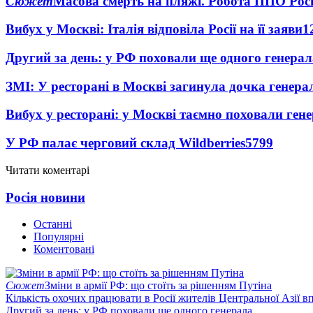
Сюжет
Масова смерть на пляжі. Робота ППО Росі
Вибух у Москві: Італія відповіла Росії на її заяви
1
Другий за день: у РФ поховали ще одного генерал
ЗМІ: У ресторані в Москві загинула дочка генера
Вибух у ресторані: у Москві таємно поховали ген
У РФ палає черговий склад Wildberries
5799
Читати коментарі
Росія новини
Останні
Популярні
Коментовані
Сюжет
Зміни в армії РФ: що стоїть за рішенням Путіна
Кількість охочих працювати в Росії жителів Центральної Азії в
Другий за день: у РФ поховали ще одного генерала