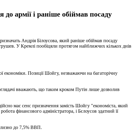
 до армії і раніше обіймав посаду
призначать Андрія Білоусова, який раніше обіймав посаду
трушев. У Кремлі пообіцяли протягом найближчих кількох днів
вої економіки. Позиції Шойгу, незважаючи на багаторічну
оглядачі вважають, що таким кроком Путін лише дозволив
з дійсно має сенс призначення замість Шойгу "економіста, який
робота фінансового адміністратора, і Бєлоусов здатний її
близно до 7,5% ВВП.