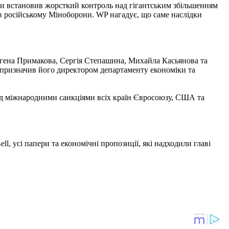
 би встановив жорсткий контроль над гігантським збільшенням
в російському Міноборони. WP нагадує, що саме наслідки
 Євгена Примакова, Сергія Степашина, Михайла Касьянова та
н призначив його директором департаменту економіки та
під міжнародними санкціями всіх країн Євросоюзу, США та
l, усі папери та економічні пропозиції, які надходили главі