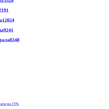
ї
15528
2191
а
12024
ла
9241
ерала
8348
пала на 15%