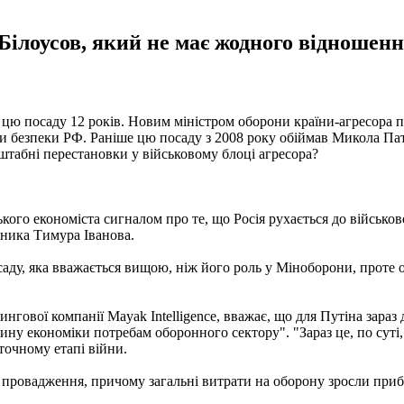
ілоусов, який не має жодного відношення
в цю посаду 12 років. Новим міністром оборони країни-агресора 
ди безпеки РФ. Раніше цю посаду з 2008 року обіймав Микола Па
штабні перестановки у військовому блоці агресора?
кого економіста сигналом про те, що Росія рухається до військо
пника Тимура Іванова.
ду, яка вважається вищою, ніж його роль у Міноборони, проте 
ингової компанії Mayak Intelligencе, вважає, що для Путіна зара
ну економіки потребам оборонного сектору". "Зараз це, по суті, 
точному етапі війни.
ве провадження, причому загальні витрати на оборону зросли при