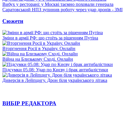
Вибух у ресторані: у Москві таємно поховали генерала
Саратовський НПЗ зупинив роботу через удар дронів - ЗМІ
Сюжети
Зміни в армії РФ: що стоїть за рішенням Путіна
Вторгнення Росії в Україну. Онлайн
Війна на Близькому Сході. Онлайн
Підсумки 05.08: Удар по Києву і брак антибалістики
Диверсія в Лейпцигу. Дрон біля українського літака
ВИБІР РЕДАКТОРА