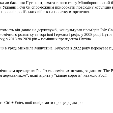
показав бажання Путіна отримати такого главу Міноборони, який
оти України і був би спроможним приборкати повсюдну корупцію 
 провалів російських військ на початку вторгнення.
. Натомість він давно на держслужбі, консультував прем'єрів РФ:
ономічного розвитку та торгівлі Германа Грефа, у 2008 році Путі
тку, з 2013 по 2020 рік – помічник президента Путіна.
Ф в уряді Михайла Мішустіна. Білоусов з 2022 року перебуває 
ічником президента Росії з економічних питань, за даними The Bel
 державником", який вірить у "кільце ворогів" навколо Росії.
ь Ctrl + Enter, щоб повідомити про це редакцію.