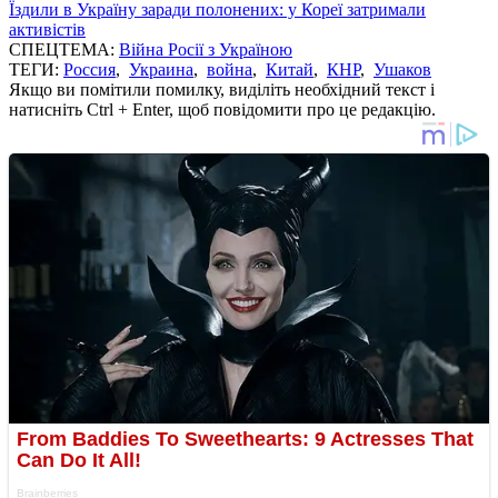
Їздили в Україну заради полонених: у Кореї затримали
активістів
СПЕЦТЕМА:
Війна Росії з Україною
ТЕГИ:
Россия
,
Украина
,
война
,
Китай
,
КНР
,
Ушаков
Якщо ви помітили помилку, виділіть необхідний текст і
натисніть Ctrl + Enter, щоб повідомити про це редакцію.