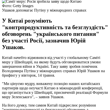
Фото: Getty Images
Ушаков допомагає Путіну у міжнародних справах
У Китаї розуміють
"контрпродуктивність та безглуздість"
обговорень "українського питання"
без участі Росії, зазначив Юрій
Ушаков.
Китай начебто відмовився від участі у глобальному Саміті
миру у Швейцарії, на якому будуть обговорюватися умови
завершення війни в Україні. Таку заяву зробив помічник
Володимира Путіна у міжнародних справах Юрій Ушаков на
брифінгу у вівторок, 14 травня.
"Ми цінуємо мудру, виважену позицію наших китайських
партнерів щодо неучасті Китаю в міжнародній конференції,
що організується у Швейцарії, присвяченій реалізації Формули
миру Зеленського", – заявив Ушаков.
На його думку, тим самим Китай підкреслює розуміння
"контрпродуктивності та безглуздості обговорень з