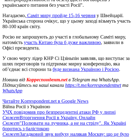
українського питання без участі Росії".
Нагадаємо,
Саміт миру пройде 15-16 червня
у Швейцарії.
Українська сторона очікує, що у цьому заході візьмуть участь
80-100 країн світу.
Росію не запрошують до участі в глобальному Саміті миру,
натомість
участь Китаю була б дуже важливою
, заявили в
Офісі президента.
У свою чергу лідер КНР Сі Цзіньпін заявляв, що виступає за
шлях переговорів та підтримає мирну конференцію, яка
об’єднає всі сторони та
буде визнана Україною і Росією
.
Новини від
Корреспондент.net
в Telegram та WhatsApp.
Підписуйтесь на наші канали
https://t.me/korrespondentnet
та
WhatsApp
Читайте Korrespondent.net в Google News
Війна Росії з Україною
УЧХ повідомив про безпрецедентні атаки РФ у липні
Сюжет
Вторгнення Росії в Україну. Онлайн
Сюжет
"Полювати на лучника, а не на стрілу". Як Україні
боротись з балістикою
Сюжет
Загадковий звук вибуху налякав Москву: що це було