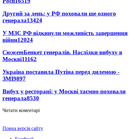
Росії
16519
Другий за день: у РФ поховали ще одного
генерала
13424
У МЗС РФ відкинули можливість завершення
війни
12024
Сюжет
Бенкет генералів. Наслідки вибуху в
Москві
11162
Україна поставила Путіна перед дилемою -
ЗМІ
9897
Вибух у ресторані: у Москві таємно поховали
генерала
8530
Читати коментарі
Повна версія сайту
Facebook