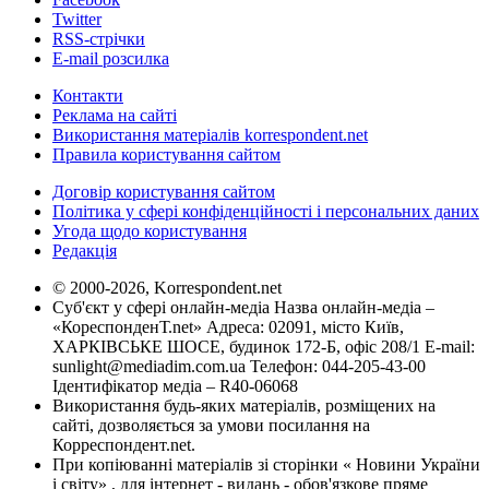
Twitter
RSS-стрічки
E-mail розсилка
Контакти
Реклама на сайті
Використання матеріалів korrespondent.net
Правила користування сайтом
Договір користування сайтом
Політика у сфері конфіденційності і персональних даних
Угода щодо користування
Редакція
© 2000-2026, Korrespondent.net
Суб'єкт у сфері онлайн-медіа Назва онлайн-медіа –
«КореспонденТ.net» Адреса: 02091, місто Київ,
ХАРКІВСЬКЕ ШОСЕ, будинок 172-Б, офіс 208/1 E-mail:
sunlight@mediadim.com.ua
Телефон: 044-205-43-00
Ідентифікатор медіа – R40-06068
Використання будь-яких матеріалів, розміщених на
сайті, дозволяється за умови посилання на
Корреспондент.net.
При копіюванні матеріалів зі сторінки « Новини України
і світу» , для інтернет - видань - обов'язкове пряме