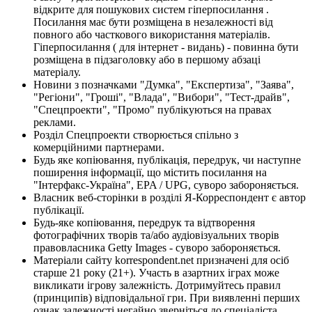
відкрите для пошукових систем гіперпосилання .
Посилання має бути розміщена в незалежності від
повного або часткового використання матеріалів.
Гіперпосилання ( для інтернет - видань) - повинна бути
розміщена в підзаголовку або в першому абзаці
матеріалу.
Новини з позначками "Думка", "Експертиза", "Заява",
"Регіони", "Гроші", "Влада", "Вибори", "Тест-драйв",
"Спецпроекти", "Промо" публікуються на правах
реклами.
Розділ Спецпроекти створюється спільно з
комерційними партнерами.
Будь яке копіювання, публікація, передрук, чи наступне
поширення інформації, що містить посилання на
"Інтерфакс-Україна", EPA / UPG, суворо забороняється.
Власник веб-сторінки в розділі Я-Корреспондент є автор
публікації.
Будь-яке копіювання, передрук та відтворення
фотографічних творів та/або аудіовізуальних творів
правовласника Getty Images - суворо забороняється.
Матеріали сайту korrespondent.net призначені для осіб
старше 21 року (21+). Участь в азартних іграх може
викликати ігрову залежність. Дотримуйтесь правил
(принципів) відповідальної гри. При виявленні перших
ознак залежності негайно зверніться до спеціаліста.