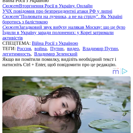
Війна Росії з Україною
Сюжет
Вторгнення Росії в Україну. Онлайн
УЧХ повідомив про безпрецедентні атаки РФ у липні
Сюжет
"Полювати на лучника, а не на стрілу". Як Україні
боротись з балістикою
Сюжет
Загадковий звук вибуху налякав Москву: що це було
Їздили в Україну заради полонених: у Кореї затримали
активістів
СПЕЦТЕМА:
Війна Росії з Україною
ТЕГИ:
Россия
,
война
,
Путин
,
видео
,
Владимир Путин
,
легитимность
,
Владимир Зеленский
Якщо ви помітили помилку, виділіть необхідний текст і
натисніть Ctrl + Enter, щоб повідомити про це редакцію.