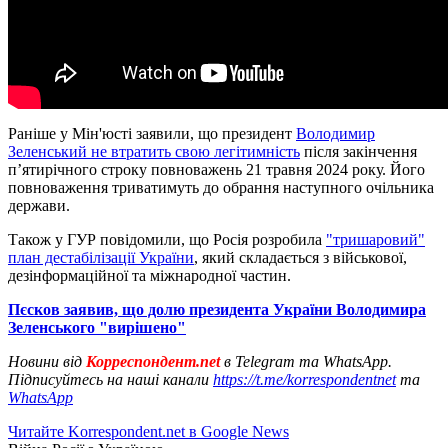
Раніше у Мін'юсті заявили, що президент
Володимир
Зеленський не втратить свою легітимність
після закінчення
п’ятирічного строку повноважень 21 травня 2024 року. Його
повноваження триватимуть до обрання наступного очільника
держави.
Також у ГУР повідомили, що Росія розробила
"тришаровий"
план дестабілізації України
, який складається з військової,
дезінформаційної та міжнародної частин.
Пєсков заявив, що долю президента України Володимира
Зеленського "вирішено"
Новини від
Корреспондент.net
в Telegram та WhatsApp.
Підписуйтесь на наші канали
https://t.me/korrespondentnet
та
WhatsApp
Читайте Korrespondent.net в Google News