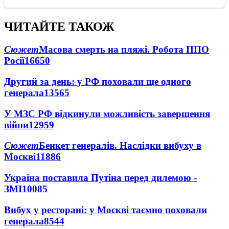
ЧИТАЙТЕ ТАКОЖ
Сюжет
Масова смерть на пляжі. Робота ППО
Росії
16650
Другий за день: у РФ поховали ще одного
генерала
13565
У МЗС РФ відкинули можливість завершення
війни
12959
Сюжет
Бенкет генералів. Наслідки вибуху в
Москві
11886
Україна поставила Путіна перед дилемою -
ЗМІ
10085
Вибух у ресторані: у Москві таємно поховали
генерала
8544