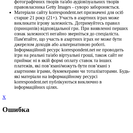
фотографічних творів та/або аудіовізуальних творів
правовласника Getty Images - суворо забороняється.
Матеріали сайту korrespondent.net призначені для осіб
старше 21 року (21+). Участь в азартних іграх може
викликати ігрову залежність. Дотримуйтесь правил
(принципів) відповідальної гри. При виявленні перших
ознак залежності негайно зверніться до спеціаліста.
Пам'ятайте, що участь в азартних іграх не може бути
джерелом доходів або альтернативою роботі.
Інформаційний ресурс korrespondent.net не проводить
ігри на реальні та/або віртуальні гроші, також сайт не
приймає ні в якій формі оплату ставок та інших
платежів, які пов’язані/можуть бути пов’язані з
азартними іграми, букмекерами чи тоталізаторами. Будь-
які матеріали на інформаційному ресурсі
korrespondent.net публікуються виключно в
інформаційних цілях.
X
Ошибка