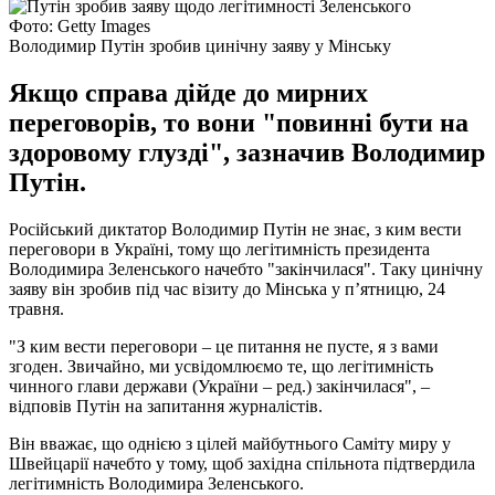
Фото: Getty Images
Володимир Путін зробив цинічну заяву у Мінську
Якщо справа дійде до мирних
переговорів, то вони "повинні бути на
здоровому глузді", зазначив Володимир
Путін.
Російський диктатор Володимир Путін не знає, з ким вести
переговори в Україні, тому що легітимність президента
Володимира Зеленського начебто "закінчилася". Таку цинічну
заяву він зробив під час візиту до Мінська у п’ятницю, 24
травня.
"З ким вести переговори – це питання не пусте, я з вами
згоден. Звичайно, ми усвідомлюємо те, що легітимність
чинного глави держави (України – ред.) закінчилася", –
відповів Путін на запитання журналістів.
Він вважає, що однією з цілей майбутнього Саміту миру у
Швейцарії начебто у тому, щоб західна спільнота підтвердила
легітимність Володимира Зеленського.