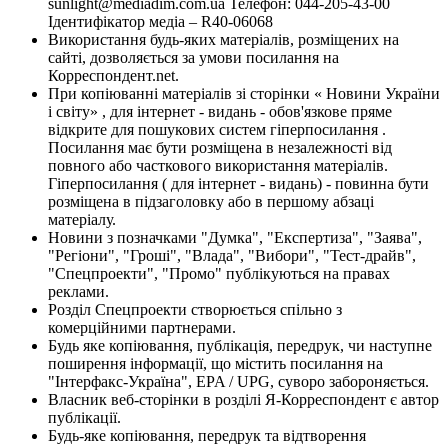
sunlight@mediadim.com.ua
Телефон: 044-205-43-00
Ідентифікатор медіа – R40-06068
Використання будь-яких матеріалів, розміщених на
сайті, дозволяється за умови посилання на
Корреспондент.net.
При копіюванні матеріалів зі сторінки « Новини України
і світу» , для інтернет - видань - обов'язкове пряме
відкрите для пошукових систем гіперпосилання .
Посилання має бути розміщена в незалежності від
повного або часткового використання матеріалів.
Гіперпосилання ( для інтернет - видань) - повинна бути
розміщена в підзаголовку або в першому абзаці
матеріалу.
Новини з позначками "Думка", "Експертиза", "Заява",
"Регіони", "Гроші", "Влада", "Вибори", "Тест-драйв",
"Спецпроекти", "Промо" публікуються на правах
реклами.
Розділ Спецпроекти створюється спільно з
комерційними партнерами.
Будь яке копіювання, публікація, передрук, чи наступне
поширення інформації, що містить посилання на
"Інтерфакс-Україна", EPA / UPG, суворо забороняється.
Власник веб-сторінки в розділі Я-Корреспондент є автор
публікації.
Будь-яке копіювання, передрук та відтворення