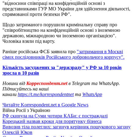
"відносини співпраці на конфіденційній основі з
представниками ГУР МО України для здійснення діяльності,
спрямованої проти безпеки РФ".
Щодо затриманого порушили кримінальну справу про
"співробітництво на конфіденційній основі з іноземною
державою, міжнародною чи іноземною організацією".
Чоловіка взяли під варту.
Раніше російська ФСБ заявила про
"затримання в Москві
сімох послідовників Російського добровольчого корпусу".
Кількість засуджених за "держзраду" у РФ за 10 років
зросла в 10 разів
Новини від
Корреспондент.net
в Telegram та WhatsApp.
Підписуйтесь на наші
канали
https://t.me/korrespondentnet
та
WhatsApp
Читайте Korrespondent.net в Google News
Війна Росії з Україною
РФ скинула на Суми чотири КАБи: є постраждалі
Корецький назвав кроки для порятунку бізнеса
Вивозив тіла полеглих: загинув керівник пошукового загону
Олексій Юков