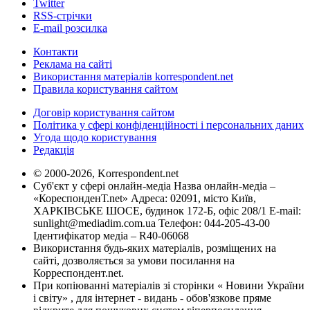
Twitter
RSS-стрічки
E-mail розсилка
Контакти
Реклама на сайті
Використання матеріалів korrespondent.net
Правила користування сайтом
Договір користування сайтом
Політика у сфері конфіденційності і персональних даних
Угода щодо користування
Редакція
© 2000-2026, Korrespondent.net
Суб'єкт у сфері онлайн-медіа Назва онлайн-медіа –
«КореспонденТ.net» Адреса: 02091, місто Київ,
ХАРКІВСЬКЕ ШОСЕ, будинок 172-Б, офіс 208/1 E-mail:
sunlight@mediadim.com.ua
Телефон: 044-205-43-00
Ідентифікатор медіа – R40-06068
Використання будь-яких матеріалів, розміщених на
сайті, дозволяється за умови посилання на
Корреспондент.net.
При копіюванні матеріалів зі сторінки « Новини України
і світу» , для інтернет - видань - обов'язкове пряме