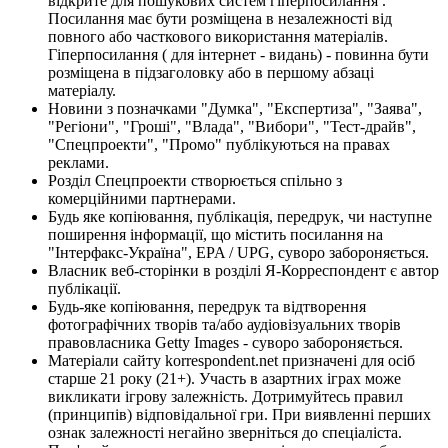
відкрите для пошукових систем гіперпосилання .
Посилання має бути розміщена в незалежності від
повного або часткового використання матеріалів.
Гіперпосилання ( для інтернет - видань) - повинна бути
розміщена в підзаголовку або в першому абзаці
матеріалу.
Новини з позначками "Думка", "Експертиза", "Заява",
"Регіони", "Гроші", "Влада", "Вибори", "Тест-драйв",
"Спецпроекти", "Промо" публікуються на правах
реклами.
Розділ Спецпроекти створюється спільно з
комерційними партнерами.
Будь яке копіювання, публікація, передрук, чи наступне
поширення інформації, що містить посилання на
"Інтерфакс-Україна", EPA / UPG, суворо забороняється.
Власник веб-сторінки в розділі Я-Корреспондент є автор
публікації.
Будь-яке копіювання, передрук та відтворення
фотографічних творів та/або аудіовізуальних творів
правовласника Getty Images - суворо забороняється.
Матеріали сайту korrespondent.net призначені для осіб
старше 21 року (21+). Участь в азартних іграх може
викликати ігрову залежність. Дотримуйтесь правил
(принципів) відповідальної гри. При виявленні перших
ознак залежності негайно зверніться до спеціаліста.