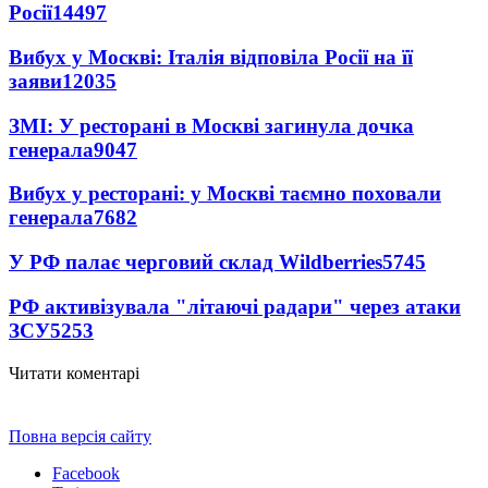
Росії
14497
Вибух у Москві: Італія відповіла Росії на її
заяви
12035
ЗМІ: У ресторані в Москві загинула дочка
генерала
9047
Вибух у ресторані: у Москві таємно поховали
генерала
7682
У РФ палає черговий склад Wildberries
5745
РФ активізувала "літаючі радари" через атаки
ЗСУ
5253
Читати коментарі
Повна версія сайту
Facebook