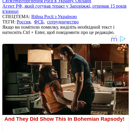
Сюжет
Вторгнення Росії в Україну. Онлайн
Агент РФ, який готував теракт у Запоріжжі, отримав 15 років
в'язниці
СПЕЦТЕМА:
Війна Росії з Україною
ТЕГИ:
Россия
,
ФСБ
,
сотрудничество
Якщо ви помітили помилку, виділіть необхідний текст і
натисніть Ctrl + Enter, щоб повідомити про це редакцію.