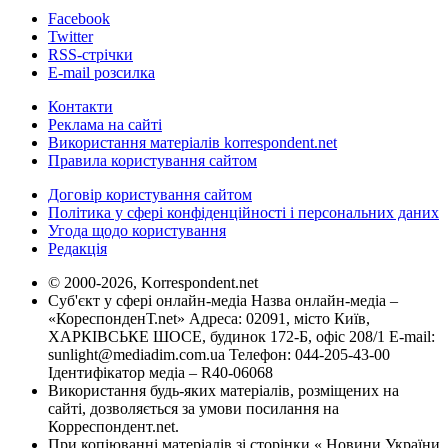
Facebook
Twitter
RSS-стрічки
E-mail розсилка
Контакти
Реклама на сайті
Використання матеріалів korrespondent.net
Правила користування сайтом
Договір користування сайтом
Політика у сфері конфіденційності і персональних даних
Угода щодо користування
Редакція
© 2000-2026, Korrespondent.net
Суб'єкт у сфері онлайн-медіа Назва онлайн-медіа –
«КореспонденТ.net» Адреса: 02091, місто Київ,
ХАРКІВСЬКЕ ШОСЕ, будинок 172-Б, офіс 208/1 E-mail:
sunlight@mediadim.com.ua
Телефон: 044-205-43-00
Ідентифікатор медіа – R40-06068
Використання будь-яких матеріалів, розміщених на
сайті, дозволяється за умови посилання на
Корреспондент.net.
При копіюванні матеріалів зі сторінки « Новини України