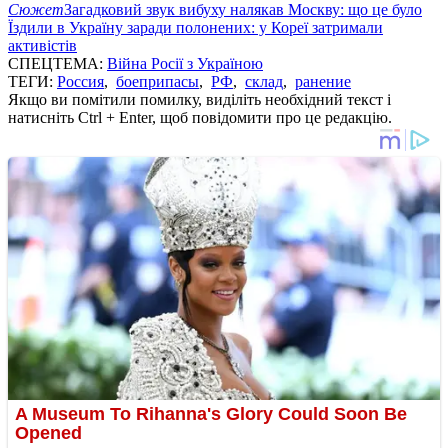
Сюжет
Загадковий звук вибуху налякав Москву: що це було
Їздили в Україну заради полонених: у Кореї затримали
активістів
СПЕЦТЕМА:
Війна Росії з Україною
ТЕГИ:
Россия
,
боеприпасы
,
РФ
,
склад
,
ранение
Якщо ви помітили помилку, виділіть необхідний текст і
натисніть Ctrl + Enter, щоб повідомити про це редакцію.