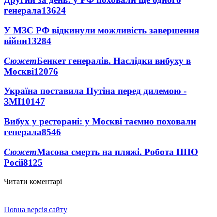
генерала
13624
У МЗС РФ відкинули можливість завершення
війни
13284
Сюжет
Бенкет генералів. Наслідки вибуху в
Москві
12076
Україна поставила Путіна перед дилемою -
ЗМІ
10147
Вибух у ресторані: у Москві таємно поховали
генерала
8546
Сюжет
Масова смерть на пляжі. Робота ППО
Росії
8125
Читати коментарі
Повна версія сайту