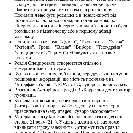
і світу» , для інтернет - видань - обов'язкове пряме
відкрите для пошукових систем гіперпосилання .
Посилання має бути розміщена в незалежності від
повного або часткового використання матеріалів.
Гіперпосилання ( для інтернет - видань) - повинна бути
розміщена в підзаголовку або в першому абзаці
матеріалу.
Новини з позначками "Думка", "Експертиза", "Заява",
"Регіони", "Гроші", "Влада", "Вибори", "Тест-драйв",
"Спецпроекти", "Промо" публікуються на правах
реклами.
Розділ Спецпроекти створюється спільно з
комерційними партнерами.
Будь яке копіювання, публікація, передрук, чи наступне
поширення інформації, що містить посилання на
"Інтерфакс-Україна", EPA / UPG, суворо забороняється.
Власник веб-сторінки в розділі Я-Корреспондент є автор
публікації.
Будь-яке копіювання, передрук та відтворення
фотографічних творів та/або аудіовізуальних творів
правовласника Getty Images - суворо забороняється.
Матеріали сайту korrespondent.net призначені для осіб
старше 21 року (21+). Участь в азартних іграх може
викликати ігрову залежність. Дотримуйтесь правил
(принципів) відповідальної гри. При виявленні перших