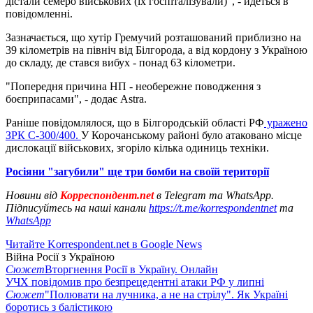
дістали семеро військових (їх госпіталізували)", - йдеться в
повідомленні.
Зазначається, що хутір Гремучий розташований приблизно на
39 кілометрів на північ від Білгорода, а від кордону з Україною
до складу, де стався вибух - понад 63 кілометри.
"Попередня причина НП - необережне поводження з
боєприпасами", - додає Astra.
Раніше повідомлялося, що в Білгородській області РФ
уражено
ЗРК С-300/400.
У Корочанському районі було атаковано місце
дислокації військових, згоріло кілька одиниць техніки.
Росіяни "загубили" ще три бомби на своїй території
Новини від
Корреспондент.net
в Telegram та WhatsApp.
Підписуйтесь на наші канали
https://t.me/korrespondentnet
та
WhatsApp
Читайте Korrespondent.net в Google News
Війна Росії з Україною
Сюжет
Вторгнення Росії в Україну. Онлайн
УЧХ повідомив про безпрецедентні атаки РФ у липні
Сюжет
"Полювати на лучника, а не на стрілу". Як Україні
боротись з балістикою