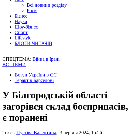
Всі новини розділу
Росія
Бізнес
Наука
Шоу-бізнес
Спорт
Lifestyle
БЛОГИ ЧИТАЧІВ
СПЕЦТЕМА:
Війна в Ірані
ВСІ ТЕМИ
Вступ України в ЄС
Теракт в Барселоні
У Білгородській області
загорівся склад боєприпасів,
є поранені
Текст:
Пустіва Валентина
, 3 червня 2024, 15:56