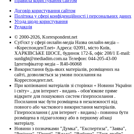
Правила користування сайтом
Договір користування сайтом
Політика у сфері конфіденційності і персональних даних
Угода щодо користування
Редакція
© 2000-2026, Korrespondent.net
Суб'єкт у сфері онлайн-медіа Назва онлайн-медіа –
«КореспонденТ.net» Адреса: 02091, місто Київ,
ХАРКІВСЬКЕ ШОСЕ, будинок 172-Б, офіс 208/1 E-mail:
sunlight@mediadim.com.ua
Телефон: 044-205-43-00
Ідентифікатор медіа – R40-06068
Використання будь-яких матеріалів, розміщених на
сайті, дозволяється за умови посилання на
Корреспондент.net.
При копіюванні матеріалів зі сторінки « Новини України
і світу» , для інтернет - видань - обов'язкове пряме
відкрите для пошукових систем гіперпосилання .
Посилання має бути розміщена в незалежності від
повного або часткового використання матеріалів.
Гіперпосилання ( для інтернет - видань) - повинна бути
розміщена в підзаголовку або в першому абзаці
матеріалу.
Новини з позначками "Думка", "Експертиза", "Заява",
"Регіони", "Гроші", "Влада", "Вибори", "Тест-драйв",