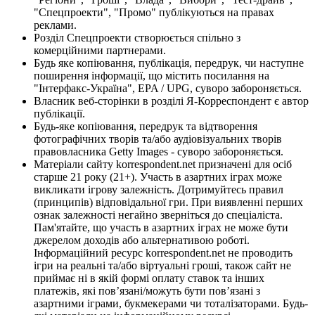
"Спецпроекти", "Промо" публікуються на правах
реклами.
Розділ Спецпроекти створюється спільно з
комерційними партнерами.
Будь яке копіювання, публікація, передрук, чи наступне
поширення інформації, що містить посилання на
"Інтерфакс-Україна", EPA / UPG, суворо забороняється.
Власник веб-сторінки в розділі Я-Корреспондент є автор
публікації.
Будь-яке копіювання, передрук та відтворення
фотографічних творів та/або аудіовізуальних творів
правовласника Getty Images - суворо забороняється.
Матеріали сайту korrespondent.net призначені для осіб
старше 21 року (21+). Участь в азартних іграх може
викликати ігрову залежність. Дотримуйтесь правил
(принципів) відповідальної гри. При виявленні перших
ознак залежності негайно зверніться до спеціаліста.
Пам'ятайте, що участь в азартних іграх не може бути
джерелом доходів або альтернативою роботі.
Інформаційний ресурс korrespondent.net не проводить
ігри на реальні та/або віртуальні гроші, також сайт не
приймає ні в якій формі оплату ставок та інших
платежів, які пов’язані/можуть бути пов’язані з
азартними іграми, букмекерами чи тоталізаторами. Будь-