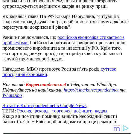
зазначали в Центробанку РФ, низький рівень безробіття
супроводжується дефіцитом кадрів на ринку праці.
Як заявляла глава ЦБ РФ Ельвіра Набіулліна, "ситуація з
кадрами справді дуже гостра, особливо в тих галузях, які вже
переступили докризовий рівень".
Раніше повідомлялося, що
російська економіка стикається з
проблемами.
Російські аналітики заговорили про стагнацію
промислового виробництва та інвестиції у РФ. Крім того,
експорт продовжує просідати, а прибутковість у більшості
галузей промисловості падає.
Нагадаємо, МВФ прогнозує Росії за п’ять років
суттєве
просідання економіки
.
Новини від
Корреспондент.net
в Telegram та WhatsApp.
Підписуйтесь на наші канали
https://t.me/korrespondentnet
та
WhatsApp
Читайте Korrespondent.net в Google News
ТЕГИ:
Россия
,
рекорд
,
торговля
,
дефицит
,
кадры
Якщо ви помітили помилку, виділіть необхідний текст і
натисніть Ctrl + Enter, щоб повідомити про це редакцію.