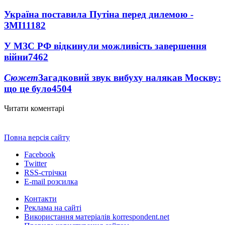
Україна поставила Путіна перед дилемою -
ЗМІ
11182
У МЗС РФ відкинули можливість завершення
війни
7462
Сюжет
Загадковий звук вибуху налякав Москву:
що це було
4504
Читати коментарі
Повна версія сайту
Facebook
Twitter
RSS-стрічки
E-mail розсилка
Контакти
Реклама на сайті
Використання матеріалів korrespondent.net