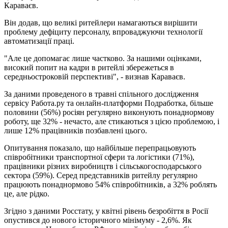
Караваєв.
Він додав, що великі ритейлери намагаються вирішити
проблему дефіциту персоналу, впроваджуючи технології
автоматизації праці.
"Але це допомагає лише частково. За нашими оцінками,
високий попит на кадри в ритейлі збережеться в
середньостроковій перспективі", - визнав Караваєв.
За даними проведеного в травні спільного дослідження
сервісу Работа.ру та онлайн-платформи Подработка, більше
половини (56%) росіян регулярно виконують понаднормову
роботу, ще 32% - нечасто, але стикаються з цією проблемою, і
лише 12% працівників позбавлені цього.
Опитування показало, що найбільше перепрацьовують
співробітники транспортної сфери та логістики (71%),
працівники різних виробництв і сільськогосподарського
сектора (59%). Серед представників ритейлу регулярно
працюють понаднормово 54% співробітників, а 32% роблять
це, але рідко.
Згідно з даними Росстату, у квітні рівень безробіття в Росії
опустився до нового історичного мінімуму - 2,6%. Як