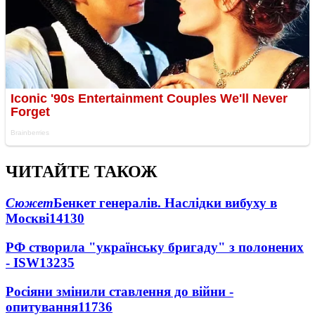
ЧИТАЙТЕ ТАКОЖ
Сюжет
Бенкет генералів. Наслідки вибуху в
Москві
14130
РФ створила "українську бригаду" з полонених
- ISW
13235
Росіяни змінили ставлення до війни -
опитування
11736