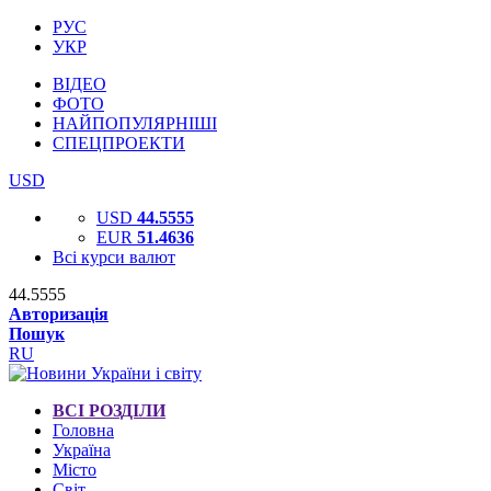
РУС
УКР
ВІДЕО
ФОТО
НАЙПОПУЛЯРНІШІ
СПЕЦПРОЕКТИ
USD
USD
44.5555
EUR
51.4636
Всі курси валют
44.5555
Авторизація
Пошук
RU
ВСІ РОЗДІЛИ
Головна
Україна
Місто
Світ