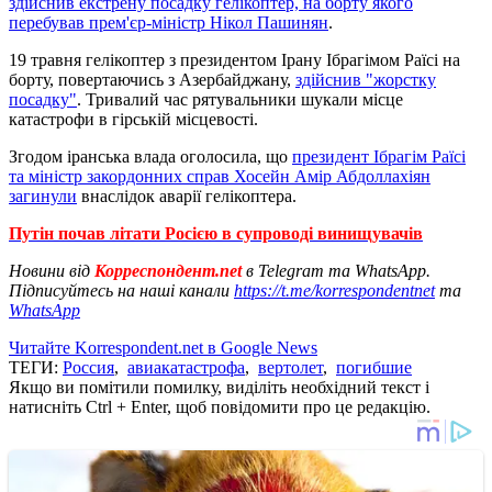
здійснив екстрену посадку гелікоптер, на борту якого
перебував прем'єр-міністр Нікол Пашинян
.
19 травня гелікоптер з президентом Ірану Ібрагімом Раїсі на
борту, повертаючись з Азербайджану,
здійснив "жорстку
посадку"
. Тривалий час рятувальники шукали місце
катастрофи в гірській місцевості.
Згодом іранська влада оголосила, що
президент Ібрагім Раїсі
та міністр закордонних справ Хосейн Амір Абдоллахіян
загинули
внаслідок аварії гелікоптера.
Путін почав літати Росією в супроводі винищувачів
Новини від
Корреспондент.net
в Telegram та WhatsApp.
Підписуйтесь на наші канали
https://t.me/korrespondentnet
та
WhatsApp
Читайте Korrespondent.net в Google News
ТЕГИ:
Россия
,
авиакатастрофа
,
вертолет
,
погибшие
Якщо ви помітили помилку, виділіть необхідний текст і
натисніть Ctrl + Enter, щоб повідомити про це редакцію.