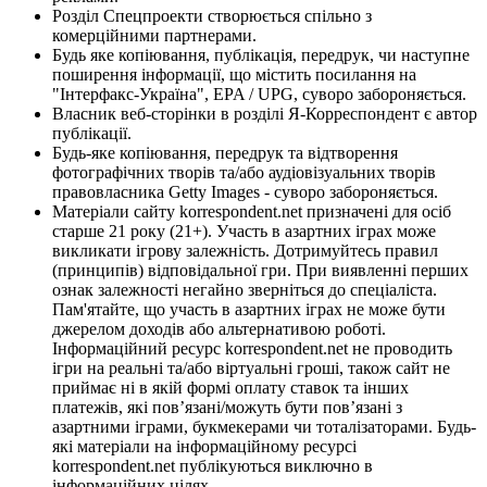
Розділ Спецпроекти створюється спільно з
комерційними партнерами.
Будь яке копіювання, публікація, передрук, чи наступне
поширення інформації, що містить посилання на
"Інтерфакс-Україна", EPA / UPG, суворо забороняється.
Власник веб-сторінки в розділі Я-Корреспондент є автор
публікації.
Будь-яке копіювання, передрук та відтворення
фотографічних творів та/або аудіовізуальних творів
правовласника Getty Images - суворо забороняється.
Матеріали сайту korrespondent.net призначені для осіб
старше 21 року (21+). Участь в азартних іграх може
викликати ігрову залежність. Дотримуйтесь правил
(принципів) відповідальної гри. При виявленні перших
ознак залежності негайно зверніться до спеціаліста.
Пам'ятайте, що участь в азартних іграх не може бути
джерелом доходів або альтернативою роботі.
Інформаційний ресурс korrespondent.net не проводить
ігри на реальні та/або віртуальні гроші, також сайт не
приймає ні в якій формі оплату ставок та інших
платежів, які пов’язані/можуть бути пов’язані з
азартними іграми, букмекерами чи тоталізаторами. Будь-
які матеріали на інформаційному ресурсі
korrespondent.net публікуються виключно в
інформаційних цілях.