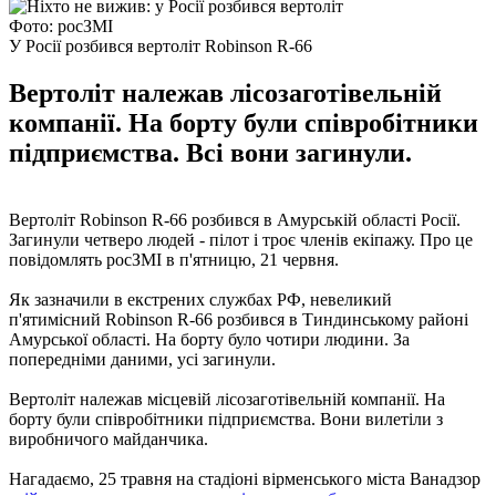
Фото: росЗМІ
У Росії розбився вертоліт Robinson R-66
Вертоліт належав лісозаготівельній
компанії. На борту були співробітники
підприємства. Всі вони загинули.
Вертоліт Robinson R-66 розбився в Амурській області Росії.
Загинули четверо людей - пілот і троє членів екіпажу. Про це
повідомлять росЗМІ в п'ятницю, 21 червня.
Як зазначили в екстрених службах РФ, невеликий
п'ятимісний Robinson R-66 розбився в Тиндинському районі
Амурської області. На борту було чотири людини. За
попередніми даними, усі загинули.
Вертоліт належав місцевій лісозаготівельній компанії. На
борту були співробітники підприємства. Вони вилетіли з
виробничого майданчика.
Нагадаємо, 25 травня на стадіоні вірменського міста Ванадзор