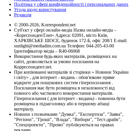
Політика у сфері конфіденційності і персональних даних
Угода щодо користування
Редакція
© 2000-2026, Korrespondent.net
Суб'єкт у сфері онлайн-медіа Назва онлайн-медіа –
«КореспонденТ.net» Адреса: 02091, місто Київ,
ХАРКІВСЬКЕ ШОСЕ, будинок 172-Б, офіс 208/1 E-mail:
sunlight@mediadim.com.ua
Телефон: 044-205-43-00
Ідентифікатор медіа – R40-06068
Використання будь-яких матеріалів, розміщених на
сайті, дозволяється за умови посилання на
Корреспондент.net.
При копіюванні матеріалів зі сторінки « Новини України
і світу» , для інтернет - видань - обов'язкове пряме
відкрите для пошукових систем гіперпосилання .
Посилання має бути розміщена в незалежності від
повного або часткового використання матеріалів.
Гіперпосилання ( для інтернет - видань) - повинна бути
розміщена в підзаголовку або в першому абзаці
матеріалу.
Новини з позначками "Думка", "Експертиза", "Заява",
"Регіони", "Гроші", "Влада", "Вибори", "Тест-драйв",
"Спецпроекти", "Промо" публікуються на правах
реклами.