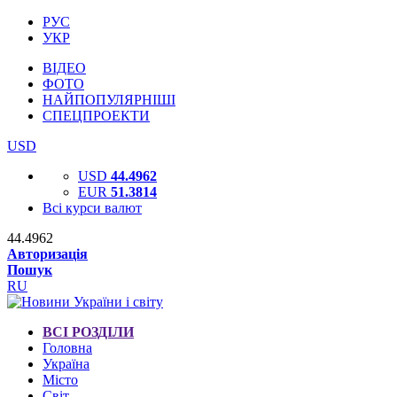
РУС
УКР
ВІДЕО
ФОТО
НАЙПОПУЛЯРНІШІ
СПЕЦПРОЕКТИ
USD
USD
44.4962
EUR
51.3814
Всі курси валют
44.4962
Авторизація
Пошук
RU
ВСІ РОЗДІЛИ
Головна
Україна
Місто
Світ