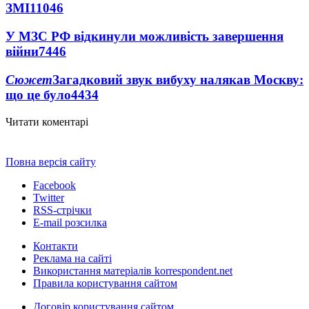
ЗМІ
11046
У МЗС РФ відкинули можливість завершення
війни
7446
Сюжет
Загадковий звук вибуху налякав Москву:
що це було
4434
Читати коментарі
Повна версія сайту
Facebook
Twitter
RSS-стрічки
E-mail розсилка
Контакти
Реклама на сайті
Використання матеріалів korrespondent.net
Правила користування сайтом
Договір користування сайтом