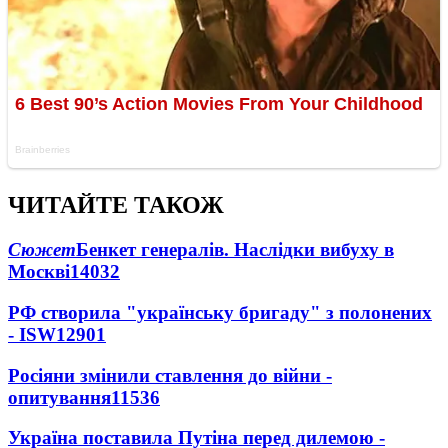
ЧИТАЙТЕ ТАКОЖ
Сюжет
Бенкет генералів. Наслідки вибуху в
Москві
14032
РФ створила "українську бригаду" з полонених
- ISW
12901
Росіяни змінили ставлення до війни -
опитування
11536
Україна поставила Путіна перед дилемою -