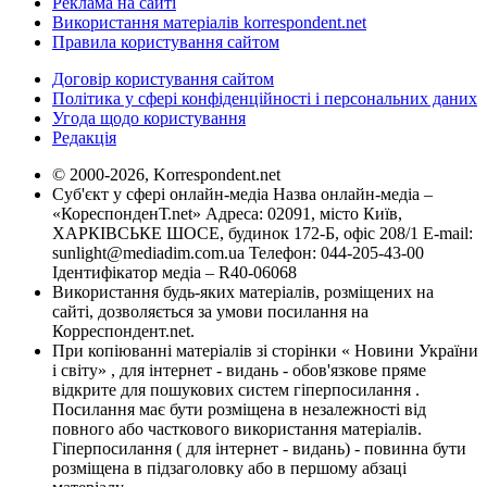
Реклама на сайті
Використання матеріалів korrespondent.net
Правила користування сайтом
Договір користування сайтом
Політика у сфері конфіденційності і персональних даних
Угода щодо користування
Редакція
© 2000-2026, Korrespondent.net
Суб'єкт у сфері онлайн-медіа Назва онлайн-медіа –
«КореспонденТ.net» Адреса: 02091, місто Київ,
ХАРКІВСЬКЕ ШОСЕ, будинок 172-Б, офіс 208/1 E-mail:
sunlight@mediadim.com.ua
Телефон: 044-205-43-00
Ідентифікатор медіа – R40-06068
Використання будь-яких матеріалів, розміщених на
сайті, дозволяється за умови посилання на
Корреспондент.net.
При копіюванні матеріалів зі сторінки « Новини України
і світу» , для інтернет - видань - обов'язкове пряме
відкрите для пошукових систем гіперпосилання .
Посилання має бути розміщена в незалежності від
повного або часткового використання матеріалів.
Гіперпосилання ( для інтернет - видань) - повинна бути
розміщена в підзаголовку або в першому абзаці