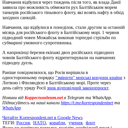
Навчання відбулися через тиждень після того, як влада Данії
заявила про можливість обмежити рух Балтійським морем
танкерів російського тіньового флоту, які возять нафту в обхід
західних санкцій.
Навчання, що відбулися в понеділок, стали другим за останній
місяць для російського флоту в Балтійському морі. 1 червня
підводний човен Можайськ виконав торпедні стрільби по
субмарині умовного супротивника.
А наприкінці березня екіпажі двох російських підводних
човнів Балтійського флоту відрепетирували на навчаннях
підводну дуель.
Раніше повідомлялося, що Росія вирішила в
односторонньому порядку
"змінити" морські кордони країни
з
Литвою і Фінляндією в Балтійському морі. Проте через
день сайту уряду Росії
зник відповідний законопроєкт
.
Новини від
Корреспондент.net
в Telegram та WhatsApp.
Підписуйтесь на наші канали
https://t.me/korrespondentnet
та
WhatsApp
Читайте Korrespondent.net в Google News
ТЕГИ:
Россия
,
НАТО
,
корабли
,
учения
,
флот
Якщо ви помітили помилку, виділіть необхідний текст і