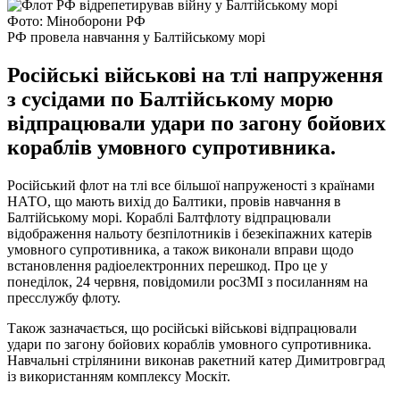
Фото: Міноборони РФ
РФ провела навчання у Балтійському морі
Російські військові на тлі напруження
з сусідами по Балтійському морю
відпрацювали удари по загону бойових
кораблів умовного супротивника.
Російський флот на тлі все більшої напруженості з країнами
НАТО, що мають вихід до Балтики, провів навчання в
Балтійському морі. Кораблі Балтфлоту відпрацювали
відображення нальоту безпілотників і безекіпажних катерів
умовного супротивника, а також виконали вправи щодо
встановлення радіоелектронних перешкод. Про це у
понеділок, 24 червня, повідомили росЗМІ з посиланням на
пресслужбу флоту.
Також зазначається, що російські військові відпрацювали
удари по загону бойових кораблів умовного супротивника.
Навчальні стрілянини виконав ракетний катер Димитровград
із використанням комплексу Москіт.