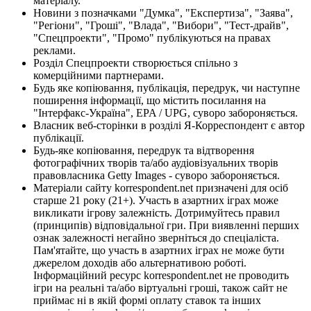
матеріалу.
Новини з позначками "Думка", "Експертиза", "Заява",
"Регіони", "Гроші", "Влада", "Вибори", "Тест-драйв",
"Спецпроекти", "Промо" публікуються на правах
реклами.
Розділ Спецпроекти створюється спільно з
комерційними партнерами.
Будь яке копіювання, публікація, передрук, чи наступне
поширення інформації, що містить посилання на
"Інтерфакс-Україна", EPA / UPG, суворо забороняється.
Власник веб-сторінки в розділі Я-Корреспондент є автор
публікації.
Будь-яке копіювання, передрук та відтворення
фотографічних творів та/або аудіовізуальних творів
правовласника Getty Images - суворо забороняється.
Матеріали сайту korrespondent.net призначені для осіб
старше 21 року (21+). Участь в азартних іграх може
викликати ігрову залежність. Дотримуйтесь правил
(принципів) відповідальної гри. При виявленні перших
ознак залежності негайно зверніться до спеціаліста.
Пам'ятайте, що участь в азартних іграх не може бути
джерелом доходів або альтернативою роботі.
Інформаційний ресурс korrespondent.net не проводить
ігри на реальні та/або віртуальні гроші, також сайт не
приймає ні в якій формі оплату ставок та інших