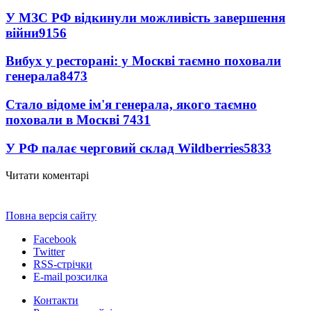
У МЗС РФ відкинули можливість завершення
війни
9156
Вибух у ресторані: у Москві таємно поховали
генерала
8473
Стало відоме ім'я генерала, якого таємно
поховали в Москві
7431
У РФ палає черговий склад Wildberries
5833
Читати коментарі
Повна версія сайту
Facebook
Twitter
RSS-стрічки
E-mail розсилка
Контакти