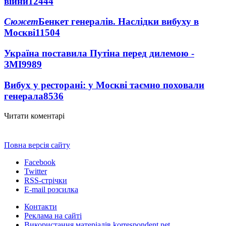
війни
12444
Сюжет
Бенкет генералів. Наслідки вибуху в
Москві
11504
Україна поставила Путіна перед дилемою -
ЗМІ
9989
Вибух у ресторані: у Москві таємно поховали
генерала
8536
Читати коментарі
Повна версія сайту
Facebook
Twitter
RSS-стрічки
E-mail розсилка
Контакти
Реклама на сайті
Використання матеріалів korrespondent.net