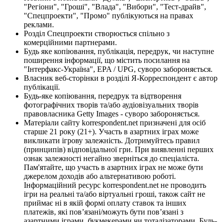
"Регіони", "Гроші", "Влада", "Вибори", "Тест-драйв",
"Спецпроекти", "Промо" публікуються на правах
реклами.
Розділ Спецпроекти створюється спільно з
комерційними партнерами.
Будь яке копіювання, публікація, передрук, чи наступне
поширення інформації, що містить посилання на
"Інтерфакс-Україна", EPA / UPG, суворо забороняється.
Власник веб-сторінки в розділі Я-Корреспондент є автор
публікації.
Будь-яке копіювання, передрук та відтворення
фотографічних творів та/або аудіовізуальних творів
правовласника Getty Images - суворо забороняється.
Матеріали сайту korrespondent.net призначені для осіб
старше 21 року (21+). Участь в азартних іграх може
викликати ігрову залежність. Дотримуйтесь правил
(принципів) відповідальної гри. При виявленні перших
ознак залежності негайно зверніться до спеціаліста.
Пам'ятайте, що участь в азартних іграх не може бути
джерелом доходів або альтернативою роботі.
Інформаційний ресурс korrespondent.net не проводить
ігри на реальні та/або віртуальні гроші, також сайт не
приймає ні в якій формі оплату ставок та інших
платежів, які пов’язані/можуть бути пов’язані з
азартними іграми, букмекерами чи тоталізаторами. Будь-