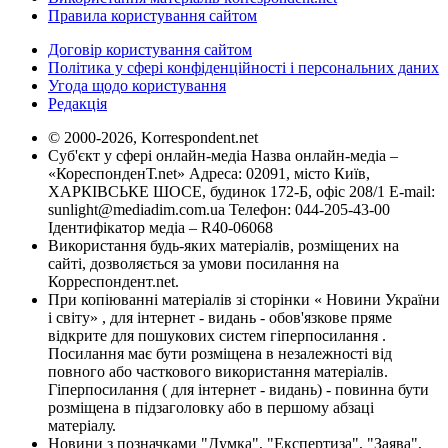
Правила користування сайтом
Договір користування сайтом
Політика у сфері конфіденційності і персональних даних
Угода щодо користування
Редакція
© 2000-2026, Korrespondent.net
Суб'єкт у сфері онлайн-медіа Назва онлайн-медіа –
«КореспонденТ.net» Адреса: 02091, місто Київ,
ХАРКІВСЬКЕ ШОСЕ, будинок 172-Б, офіс 208/1 E-mail:
sunlight@mediadim.com.ua
Телефон: 044-205-43-00
Ідентифікатор медіа – R40-06068
Використання будь-яких матеріалів, розміщених на
сайті, дозволяється за умови посилання на
Корреспондент.net.
При копіюванні матеріалів зі сторінки « Новини України
і світу» , для інтернет - видань - обов'язкове пряме
відкрите для пошукових систем гіперпосилання .
Посилання має бути розміщена в незалежності від
повного або часткового використання матеріалів.
Гіперпосилання ( для інтернет - видань) - повинна бути
розміщена в підзаголовку або в першому абзаці
матеріалу.
Новини з позначками "Думка", "Експертиза", "Заява",