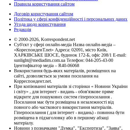
Правила користування сайтом
Договір користування сайтом
Політика у сфері конфіденційності і персональних даних
Угода щодо користування
Редакція
© 2000-2026, Korrespondent.net
Суб'єкт у сфері онлайн-медіа Назва онлайн-медіа –
«КореспонденТ.net» Адреса: 02091, місто Київ,
ХАРКІВСЬКЕ ШОСЕ, будинок 172-Б, офіс 208/1 E-mail:
sunlight@mediadim.com.ua
Телефон: 044-205-43-00
Ідентифікатор медіа – R40-06068
Використання будь-яких матеріалів, розміщених на
сайті, дозволяється за умови посилання на
Корреспондент.net.
При копіюванні матеріалів зі сторінки « Новини України
і світу» , для інтернет - видань - обов'язкове пряме
відкрите для пошукових систем гіперпосилання .
Посилання має бути розміщена в незалежності від
повного або часткового використання матеріалів.
Гіперпосилання ( для інтернет - видань) - повинна бути
розміщена в підзаголовку або в першому абзаці
матеріалу.
Новини з позначками "Думка", "Експертиза", "Заява",