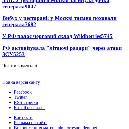
ЗМІ: У ресторані в Москві загинула дочка
генерала
9047
Вибух у ресторані: у Москві таємно поховали
генерала
7682
У РФ палає черговий склад Wildberries
5745
РФ активізувала "літаючі радари" через атаки
ЗСУ
5253
Читати коментарі
Повна версія сайту
Facebook
Twitter
RSS-стрічки
E-mail розсилка
Контакти
Реклама на сайті
Використання матеріалів korrespondent.net