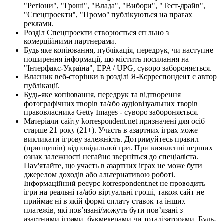
"Регіони", "Гроші", "Влада", "Вибори", "Тест-драйв",
"Спецпроекти", "Промо" публікуються на правах
реклами.
Розділ Спецпроекти створюється спільно з
комерційними партнерами.
Будь яке копіювання, публікація, передрук, чи наступне
поширення інформації, що містить посилання на
"Інтерфакс-Україна", EPA / UPG, суворо забороняється.
Власник веб-сторінки в розділі Я-Корреспондент є автор
публікації.
Будь-яке копіювання, передрук та відтворення
фотографічних творів та/або аудіовізуальних творів
правовласника Getty Images - суворо забороняється.
Матеріали сайту korrespondent.net призначені для осіб
старше 21 року (21+). Участь в азартних іграх може
викликати ігрову залежність. Дотримуйтесь правил
(принципів) відповідальної гри. При виявленні перших
ознак залежності негайно зверніться до спеціаліста.
Пам'ятайте, що участь в азартних іграх не може бути
джерелом доходів або альтернативою роботі.
Інформаційний ресурс korrespondent.net не проводить
ігри на реальні та/або віртуальні гроші, також сайт не
приймає ні в якій формі оплату ставок та інших
платежів, які пов’язані/можуть бути пов’язані з
азартними іграми, букмекерами чи тоталізаторами. Будь-