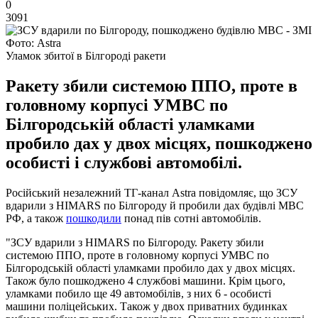
0
3091
Фото: Astra
Уламок збитої в Білгороді ракети
Ракету збили системою ППО, проте в
головному корпусі УМВС по
Білгородській області уламками
пробило дах у двох місцях, пошкоджено
особисті і службові автомобілі.
Російський незалежний ТГ-канал Astra повідомляє, що ЗСУ
вдарили з HIMARS по Білгороду й пробили дах будівлі МВС
РФ, а також
пошкодили
понад пів сотні автомобілів.
"ЗСУ вдарили з HIMARS по Білгороду. Ракету збили
системою ППО, проте в головному корпусі УМВС по
Білгородській області уламками пробило дах у двох місцях.
Також було пошкоджено 4 службові машини. Крім цього,
уламками побило ще 49 автомобілів, з них 6 - особисті
машини поліцейських. Також у двох приватних будинках