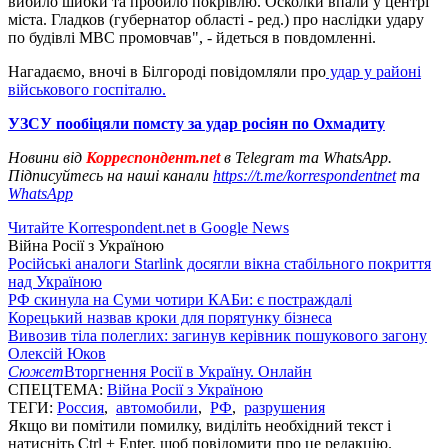
вибило шибки та пробило покрівлю. Осколки впали у центрі
міста. Гладков (губернатор області - ред.) про наслідки удару
по будівлі МВС промовчав", - йдеться в повдомленні.
Нагадаємо, вночі в Білгороді повідомляли про
удар у районі
військового госпіталю.
УЗСУ пообіцяли помсту за удар росіян по Охмадиту
Новини від
Корреспондент.net
в Telegram та WhatsApp.
Підписуйтесь на наші канали
https://t.me/korrespondentnet
та
WhatsApp
Читайте Korrespondent.net в Google News
Війна Росії з Україною
Російські аналоги Starlink досягли вікна стабільного покриття
над Україною
РФ скинула на Суми чотири КАБи: є постраждалі
Корецький назвав кроки для порятунку бізнеса
Вивозив тіла полеглих: загинув керівник пошукового загону
Олексій Юков
Сюжет
Вторгнення Росії в Україну. Онлайн
СПЕЦТЕМА:
Війна Росії з Україною
ТЕГИ:
Россия
,
автомобили
,
РФ
,
разрушения
Якщо ви помітили помилку, виділіть необхідний текст і
натисніть Ctrl + Enter, щоб повідомити про це редакцію.