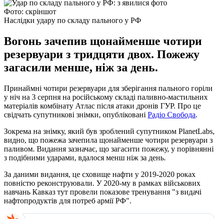
Фото: скріншот
Наслідки удару по складу пального у РФ
Вогонь зачепив щонайменше чотири
резервуари з тридцяти двох. Пожежу
загасили менше, ніж за день.
Принаймні чотири резервуари для зберігання пального горіли
у ніч на 3 серпня на російському складі паливно-мастильних
матеріалів комбінату Атлас після атаки дронів ГУР. Про це
свідчать супутникові знімки, опубліковані
Радіо Свобода
.
Зокрема на знімку, який був зроблений супутником PlanetLabs,
видно, що пожежа зачепила щонайменше чотири резервуари з
паливом. Видання зазначає, що загасити пожежу, у порівнянні
з подібними ударами, вдалося менш ніж за день.
За даними видання, це сховище нафти у 2019-2020 роках
повністю реконструювали. У 2020-му в рамках військових
навчань Кавказ тут провели показове тренування "з видачі
нафтопродуктів для потреб армії РФ".