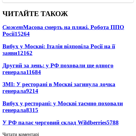
ЧИТАЙТЕ ТАКОЖ
Сюжет
Масова смерть на пляжі. Робота ППО
Росії
15264
Вибух у Москві: Італія відповіла Росії на її
заяви
12162
Другий за день: у РФ поховали ще одного
генерала
11684
ЗМІ: У ресторані в Москві загинула дочка
генерала
9214
Вибух у ресторані: у Москві таємно поховали
генерала
8315
У РФ палає черговий склад Wildberries
5788
Читати коментарі