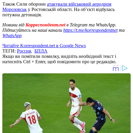
Також Сили оборони
атакували військовий аеродром
Морозовськ
у Ростовській області. На об’єкті відбулась
потужна детонація.
Новини від
Корреспондент.net
в Telegram та WhatsApp.
Підписуйтесь на наші канали
https://t.me/korrespondentnet
та
WhatsApp
Читайте Korrespondent.net в Google News
ТЕГИ:
Россия
,
БПЛА
Якщо ви помітили помилку, виділіть необхідний текст і
натисніть Ctrl + Enter, щоб повідомити про це редакцію.