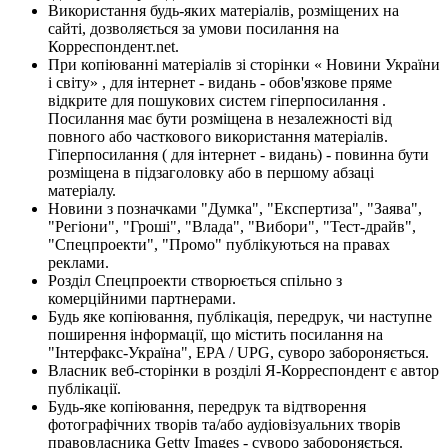
Використання будь-яких матеріалів, розміщених на
сайті, дозволяється за умови посилання на
Корреспондент.net.
При копіюванні матеріалів зі сторінки « Новини України
і світу» , для інтернет - видань - обов'язкове пряме
відкрите для пошукових систем гіперпосилання .
Посилання має бути розміщена в незалежності від
повного або часткового використання матеріалів.
Гіперпосилання ( для інтернет - видань) - повинна бути
розміщена в підзаголовку або в першому абзаці
матеріалу.
Новини з позначками "Думка", "Експертиза", "Заява",
"Регіони", "Гроші", "Влада", "Вибори", "Тест-драйв",
"Спецпроекти", "Промо" публікуються на правах
реклами.
Розділ Спецпроекти створюється спільно з
комерційними партнерами.
Будь яке копіювання, публікація, передрук, чи наступне
поширення інформації, що містить посилання на
"Інтерфакс-Україна", EPA / UPG, суворо забороняється.
Власник веб-сторінки в розділі Я-Корреспондент є автор
публікації.
Будь-яке копіювання, передрук та відтворення
фотографічних творів та/або аудіовізуальних творів
правовласника Getty Images - суворо забороняється.