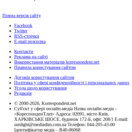
Повна версія сайту
Facebook
Twitter
RSS-стрічки
E-mail розсилка
Контакти
Реклама на сайті
Використання матеріалів korrespondent.net
Правила користування сайтом
Договір користування сайтом
Політика у сфері конфіденційності і персональних даних
Угода щодо користування
Редакція
© 2000-2026, Korrespondent.net
Суб'єкт у сфері онлайн-медіа Назва онлайн-медіа –
«КореспонденТ.net» Адреса: 02091, місто Київ,
ХАРКІВСЬКЕ ШОСЕ, будинок 172-Б, офіс 208/1 E-mail:
sunlight@mediadim.com.ua
Телефон: 044-205-43-00
Ідентифікатор медіа – R40-06068