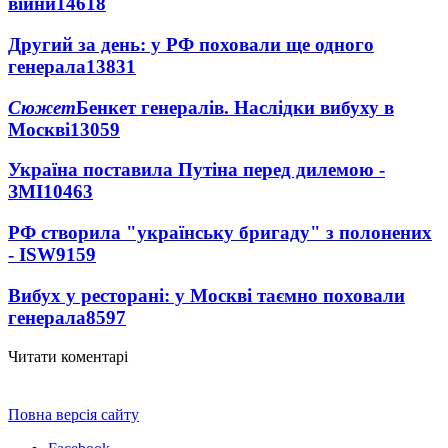
війни
14618
Другий за день: у РФ поховали ще одного
генерала
13831
Сюжет
Бенкет генералів. Наслідки вибуху в
Москві
13059
Україна поставила Путіна перед дилемою -
ЗМІ
10463
РФ створила "українську бригаду" з полонених
- ISW
9159
Вибух у ресторані: у Москві таємно поховали
генерала
8597
Читати коментарі
Повна версія сайту