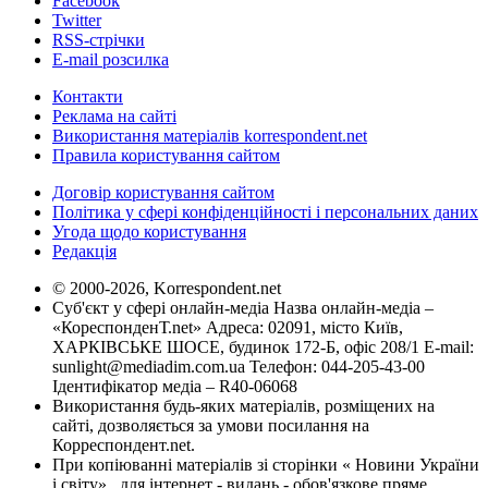
Facebook
Twitter
RSS-стрічки
E-mail розсилка
Контакти
Реклама на сайті
Використання матеріалів korrespondent.net
Правила користування сайтом
Договір користування сайтом
Політика у сфері конфіденційності і персональних даних
Угода щодо користування
Редакція
© 2000-2026, Korrespondent.net
Суб'єкт у сфері онлайн-медіа Назва онлайн-медіа –
«КореспонденТ.net» Адреса: 02091, місто Київ,
ХАРКІВСЬКЕ ШОСЕ, будинок 172-Б, офіс 208/1 E-mail:
sunlight@mediadim.com.ua
Телефон: 044-205-43-00
Ідентифікатор медіа – R40-06068
Використання будь-яких матеріалів, розміщених на
сайті, дозволяється за умови посилання на
Корреспондент.net.
При копіюванні матеріалів зі сторінки « Новини України
і світу» , для інтернет - видань - обов'язкове пряме