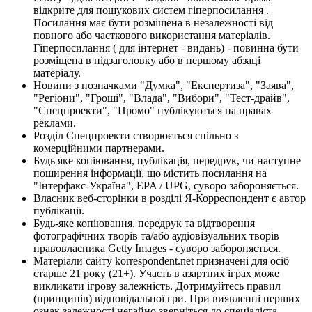
відкрите для пошукових систем гіперпосилання .
Посилання має бути розміщена в незалежності від
повного або часткового використання матеріалів.
Гіперпосилання ( для інтернет - видань) - повинна бути
розміщена в підзаголовку або в першому абзаці
матеріалу.
Новини з позначками "Думка", "Експертиза", "Заява",
"Регіони", "Гроші", "Влада", "Вибори", "Тест-драйв",
"Спецпроекти", "Промо" публікуються на правах
реклами.
Розділ Спецпроекти створюється спільно з
комерційними партнерами.
Будь яке копіювання, публікація, передрук, чи наступне
поширення інформації, що містить посилання на
"Інтерфакс-Україна", EPA / UPG, суворо забороняється.
Власник веб-сторінки в розділі Я-Корреспондент є автор
публікації.
Будь-яке копіювання, передрук та відтворення
фотографічних творів та/або аудіовізуальних творів
правовласника Getty Images - суворо забороняється.
Матеріали сайту korrespondent.net призначені для осіб
старше 21 року (21+). Участь в азартних іграх може
викликати ігрову залежність. Дотримуйтесь правил
(принципів) відповідальної гри. При виявленні перших
ознак залежності негайно зверніться до спеціаліста.