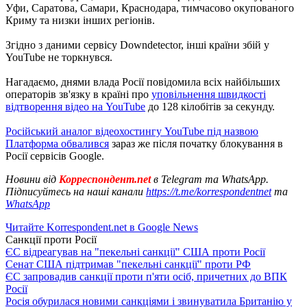
Уфи, Саратова, Самари, Краснодара, тимчасово окупованого
Криму та низки інших регіонів.
Згідно з даними сервісу Downdetector, інші країни збій у
YouTube не торкнувся.
Нагадаємо, днями влада Росії повідомила всіх найбільших
операторів зв'язку в країні про
уповільнення швидкості
відтворення відео на YouTube
до 128 кілобітів за секунду.
Російський аналог відеохостингу YouTube під назвою
Платформа обвалився
зараз же після початку блокування в
Росії сервісів Google.
Новини від
Корреспондент.net
в Telegram та WhatsApp.
Підписуйтесь на наші канали
https://t.me/korrespondentnet
та
WhatsApp
Читайте Korrespondent.net в Google News
Санкції проти Росії
ЄС відреагував на "пекельні санкції" США проти Росії
Сенат США підтримав "пекельні санкції" проти РФ
ЄС запровадив санкції проти п'яти осіб, причетних до ВПК
Росії
Росія обурилася новими санкціями і звинуватила Британію у