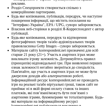
реклами.
Розділ Спецпроекти створюється спільно з
комерційними партнерами.
Будь яке копіювання, публікація, передрук, чи наступне
поширення інформації, що містить посилання на
"Інтерфакс-Україна", EPA / UPG, суворо забороняється.
Власник веб-сторінки в розділі Я-Корреспондент є автор
публікації.
Будь-яке копіювання, передрук та відтворення
фотографічних творів та/або аудіовізуальних творів
правовласника Getty Images - суворо забороняється.
Матеріали сайту korrespondent.net призначені для осіб
старше 21 року (21+). Участь в азартних іграх може
викликати ігрову залежність. Дотримуйтесь правил
(принципів) відповідальної гри. При виявленні перших
ознак залежності негайно зверніться до спеціаліста.
Пам'ятайте, що участь в азартних іграх не може бути
джерелом доходів або альтернативою роботі.
Інформаційний ресурс korrespondent.net не проводить
ігри на реальні та/або віртуальні гроші, також сайт не
приймає ні в якій формі оплату ставок та інших
платежів, які пов’язані/можуть бути пов’язані з
азартними іграми, букмекерами чи тоталізаторами. Будь-
які матеріали на інформаційному ресурсі
korrespondent.net публікуються виключно в