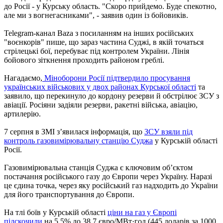
до Росії - у Курську область. "Скоро прийдемо. Буде спекотно,
але ми з вогнегасниками", - заявив один із бойовиків.
Telegram-канал Baza з посиланням на інших російських
"воєнкорів" пише, що зараз частина Суджі, в якій точаться
стрілецькі бої, перебуває під контролем України. Лінія
бойового зіткнення проходить районом греблі.
Нагадаємо,
Міноборони Росії підтвердило просування
українських військових у двох районах Курської області
та
заявило, що перекинуло до кордону резерви й обстрілює ЗСУ з
авіації. Росіяни задіяли резерви, ракетні війська, авіацію,
артилерію.
7 серпня в ЗМІ з’явилася інформація, що
ЗСУ взяли під
контроль газовимірювальну станцію Суджа
у Курській області
Росії.
Газовимірювальна станція Суджа є ключовим об’єктом
постачання російського газу до Європи через Україну. Наразі
це єдина точка, через яку російський газ надходить до України
для його транспортування до Європи.
На тлі боїв у Курській області
ціни на газ у Європі
підскочили
на 5,5% до 38,7 євро/МВт·год (445 доларів за 1000