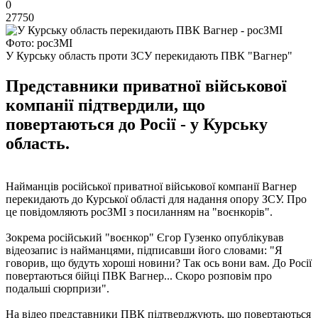
0
27750
Фото: росЗМІ
У Курську область проти ЗСУ перекидають ПВК "Вагнер"
Представники приватної військової
компанії підтвердили, що
повертаються до Росії - у Курську
область.
Найманців російської приватної військової компанії Вагнер
перекидають до Курської області для надання опору ЗСУ. Про
це повідомляють росЗМІ з посиланням на "воєнкорів".
Зокрема російський "воєнкор" Єгор Гузенко опублікував
відеозапис із найманцями, підписавши його словами: "Я
говорив, що будуть хороші новини? Так ось вони вам. До Росії
повертаються бійці ПВК Вагнер... Скоро розповім про
подальші сюрпризи".
На відео представники ПВК підтверджують, що повертаються