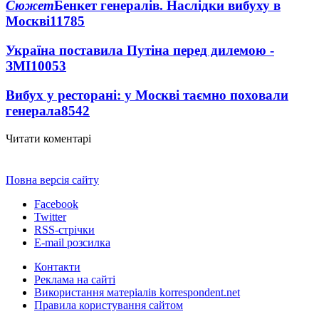
Сюжет
Бенкет генералів. Наслідки вибуху в
Москві
11785
Україна поставила Путіна перед дилемою -
ЗМІ
10053
Вибух у ресторані: у Москві таємно поховали
генерала
8542
Читати коментарі
Повна версія сайту
Facebook
Twitter
RSS-стрічки
E-mail розсилка
Контакти
Реклама на сайті
Використання матеріалів korrespondent.net
Правила користування сайтом