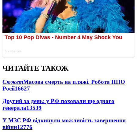
ЧИТАЙТЕ ТАКОЖ
Сюжет
Масова смерть на пляжі. Робота ППО
Росії
16627
Другий за день: у РФ поховали ще одного
генерала
13539
У МЗС РФ відкинули можливість завершення
війни
12776