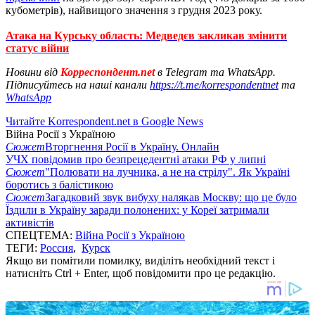
кубометрів), найвищого значення з грудня 2023 року.
Атака на Курську область: Медведєв закликав змінити
статус війни
Новини від
Корреспондент.net
в Telegram та WhatsApp.
Підписуйтесь на наші канали
https://t.me/korrespondentnet
та
WhatsApp
Читайте Korrespondent.net в Google News
Війна Росії з Україною
Сюжет
Вторгнення Росії в Україну. Онлайн
УЧХ повідомив про безпрецедентні атаки РФ у липні
Сюжет
"Полювати на лучника, а не на стрілу". Як Україні
боротись з балістикою
Сюжет
Загадковий звук вибуху налякав Москву: що це було
Їздили в Україну заради полонених: у Кореї затримали
активістів
СПЕЦТЕМА:
Війна Росії з Україною
ТЕГИ:
Россия
,
Курск
Якщо ви помітили помилку, виділіть необхідний текст і
натисніть Ctrl + Enter, щоб повідомити про це редакцію.