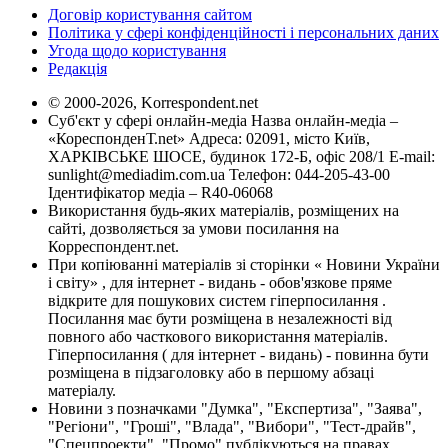
Договір користування сайтом
Політика у сфері конфіденційності і персональних даних
Угода щодо користування
Редакція
© 2000-2026, Korrespondent.net
Суб'єкт у сфері онлайн-медіа Назва онлайн-медіа –
«КореспонденТ.net» Адреса: 02091, місто Київ,
ХАРКІВСЬКЕ ШОСЕ, будинок 172-Б, офіс 208/1 E-mail:
sunlight@mediadim.com.ua
Телефон: 044-205-43-00
Ідентифікатор медіа – R40-06068
Використання будь-яких матеріалів, розміщених на
сайті, дозволяється за умови посилання на
Корреспондент.net.
При копіюванні матеріалів зі сторінки « Новини України
і світу» , для інтернет - видань - обов'язкове пряме
відкрите для пошукових систем гіперпосилання .
Посилання має бути розміщена в незалежності від
повного або часткового використання матеріалів.
Гіперпосилання ( для інтернет - видань) - повинна бути
розміщена в підзаголовку або в першому абзаці
матеріалу.
Новини з позначками "Думка", "Експертиза", "Заява",
"Регіони", "Гроші", "Влада", "Вибори", "Тест-драйв",
"Спецпроекти", "Промо" публікуються на правах