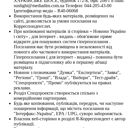
ХАРКІВСЬКЕ ШОСЕ, будинок 172-Б, офіс 208/1 E-mail:
sunlight@mediadim.com.ua
Телефон: 044-205-43-00
Ідентифікатор медіа – R40-06068
Використання будь-яких матеріалів, розміщених на
сайті, дозволяється за умови посилання на
Корреспондент.net.
При копіюванні матеріалів зі сторінки « Новини України
і світу» , для інтернет - видань - обов'язкове пряме
відкрите для пошукових систем гіперпосилання .
Посилання має бути розміщена в незалежності від
повного або часткового використання матеріалів.
Гіперпосилання ( для інтернет - видань) - повинна бути
розміщена в підзаголовку або в першому абзаці
матеріалу.
Новини з позначками "Думка", "Експертиза", "Заява",
"Регіони", "Гроші", "Влада", "Вибори", "Тест-драйв",
"Спецпроекти", "Промо" публікуються на правах
реклами.
Розділ Спецпроекти створюється спільно з
комерційними партнерами.
Будь яке копіювання, публікація, передрук, чи наступне
поширення інформації, що містить посилання на
"Інтерфакс-Україна", EPA / UPG, суворо забороняється.
Власник веб-сторінки в розділі Я-Корреспондент є автор
публікації.