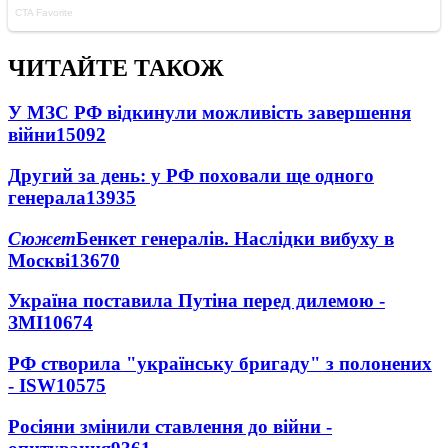
ЧИТАЙТЕ ТАКОЖ
У МЗС РФ відкинули можливість завершення
війни
15092
Другий за день: у РФ поховали ще одного
генерала
13935
Сюжет
Бенкет генералів. Наслідки вибуху в
Москві
13670
Україна поставила Путіна перед дилемою -
ЗМІ
10674
РФ створила "українську бригаду" з полонених
- ISW
10575
Росіяни змінили ставлення до війни -