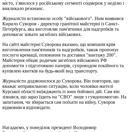
місто, з’явилося у російському сегменті соцмереж у неділю і
викликало резонанс.
Журналісти встановили особу "військового". Ним виявився
Кирило Суворов - директор гранітної майстерні із Санкт-
Петербурга, яка виготовляє пам'ятники для надгробків та
допомагає ховати загиблих військових.
На сайті майстерні Суворова вказано, що компанія крім
виготовлення пам'ятників та надгробків, також пропонує
послуги кремації, поховання та доставки "вантажу 200".
Майстерня обіцяє родичам загиблих військових РФ
допомогти з підготовкою паперів, супроводом покійного та
купівлею квитків на будь-який вид транспорту.
Журналісти додзвонилося до Суворова. Він повторив, що
вважає неправильною ситуацію, коли чоловіки-жителі
Курської області виїжджають із зони бойових дій. Сам він
зізнався, що зараз їздить на "СВО" лише з гумдопомогою. На
запитання, чи збирається сам поїхати на війну, Суворов
відмовився відповідати.
Нагадаємо, у понеділок президент Володимир