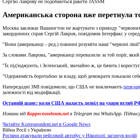
Сергію Лаврову не подобаються ракети JASSM
Американська сторона вже перетнула то
Москва закликає Вашингтон не жартувати з приводу "червоних лі
закордонних справ Сергій Лавров, повідомив Інтерфакс у середу
"Вони (американці – ред.) повинні розуміти наші "червоні лінії"
За словами Лаврова, "американці перевалили за той поріг, який 
"Їх під'юджують, і Зеленський, звичайно ж, це бачить і користу
"Одержимість боротьбою за владу, щоб демократи показали себе 
Напередодні ЗМІ повідомили, що США не виключають
передач
залежності від модифікації.
Останній шанс: коли США надасть дозвіл на удари вглиб Р
Новини від
Корреспондент.net
в Telegram та WhatsApp. Підпис
Читайте Korrespondent.net в Google News
Війна Росії з Україною
Росіяни атакували рейсовий автобус у Нікополі: загинув водій