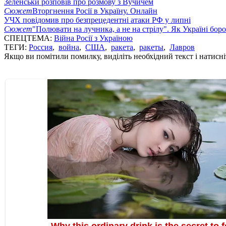
Зеленськй розповів про розмову з Вучичем
Сюжет
Вторгнення Росії в Україну. Онлайн
УЧХ повідомив про безпрецедентні атаки РФ у липні
Сюжет
"Полювати на лучника, а не на стрілу". Як Україні бор
СПЕЦТЕМА:
Війна Росії з Україною
ТЕГИ:
Россия
,
война
,
США
,
ракета
,
ракеты
,
Лавров
Якщо ви помітили помилку, виділіть необхідний текст і натисніт