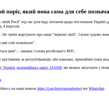
й поріг, який вона сама для себе позна
ній Росії" під час розгляду питання щодо постачання Україні да
, 4 вересня.
. Не треба жартувати про наші "червоні лінії". І вони чудово знаю
самі собі позначали".
ється цим", – вважає голова російського МЗС.
крутішими за республіканців, або навпаки, принаймні поки веде 
у Україні далекобійних ракет JASSM
, які можна запускати з літа
Ф
уйтесь на наші канали
https://t.me/korrespondentnet
та
WhatsApp