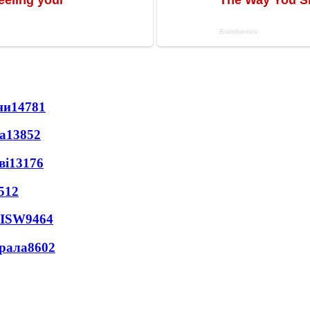
ни
14781
а
13852
ві
13176
512
 ISW
9464
ерала
8602