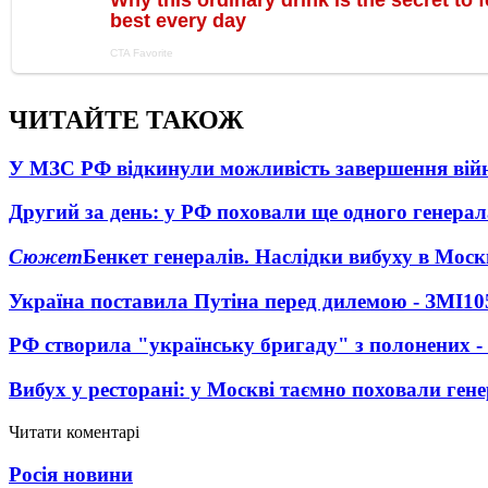
ЧИТАЙТЕ ТАКОЖ
У МЗС РФ відкинули можливість завершення вій
Другий за день: у РФ поховали ще одного генерал
Сюжет
Бенкет генералів. Наслідки вибуху в Моск
Україна поставила Путіна перед дилемою - ЗМІ
10
РФ створила "українську бригаду" з полонених -
Вибух у ресторані: у Москві таємно поховали ген
Читати коментарі
Росія новини