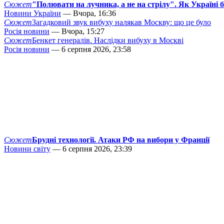
Сюжет
"Полювати на лучника, а не на стрілу". Як Україні 
Новини України
— Вчора, 16:36
Сюжет
Загадковий звук вибуху налякав Москву: що це було
Росія новини
— Вчора, 15:27
Сюжет
Бенкет генералів. Наслідки вибуху в Москві
Росія новини
— 6 серпня 2026, 23:58
Сюжет
Брудні технології. Атаки РФ на вибори у Франції
Новини світу
— 6 серпня 2026, 23:39