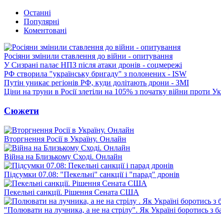
Останні
Популярні
Коментовані
Росіяни змінили ставлення до війни - опитування
У Сизрані палає НПЗ після атаки дронів - соцмережі
РФ створила "українську бригаду" з полонених - ISW
Путін уникає регіонів РФ, куди долітають дрони - ЗМІ
Ціни на труни в Росії злетіли на 105% з початку війни проти У
Сюжети
Вторгнення Росії в Україну. Онлайн
Війна на Близькому Сході. Онлайн
Підсумки 07.08: "Пекельні" санкції і "парад" дронів
Пекельні санкції. Рішення Сената США
"Полювати на лучника, а не на стрілу". Як Україні боротись з 