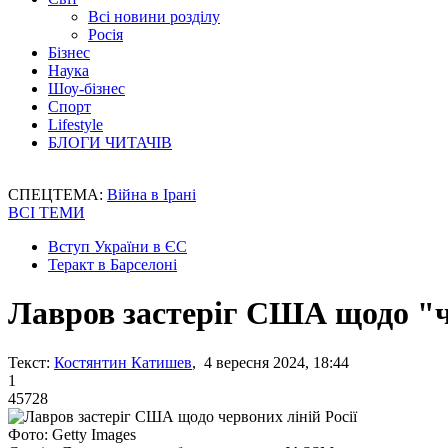
Всі новини розділу
Росія
Бізнес
Наука
Шоу-бізнес
Спорт
Lifestyle
БЛОГИ ЧИТАЧІВ
СПЕЦТЕМА:
Війна в Ірані
ВСІ ТЕМИ
Вступ України в ЄС
Теракт в Барселоні
Лавров застеріг США щодо "че
Текст:
Костянтин Катишев
, 4 вересня 2024, 18:44
1
45728
Фото: Getty Images