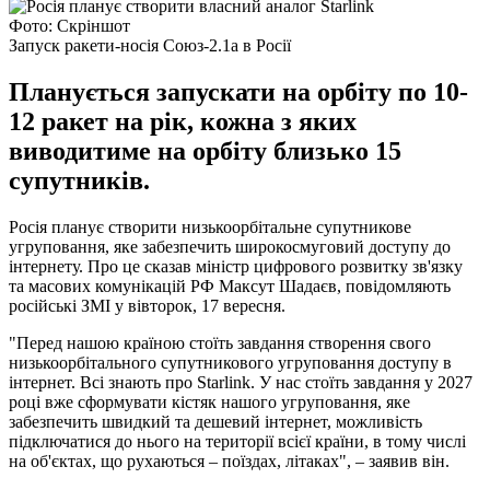
Фото: Скріншот
Запуск ракети-носія Союз-2.1а в Росії
Планується запускати на орбіту по 10-
12 ракет на рік, кожна з яких
виводитиме на орбіту близько 15
супутників.
Росія планує створити низькоорбітальне супутникове
угруповання, яке забезпечить широкосмуговий доступу до
інтернету. Про це сказав міністр цифрового розвитку зв'язку
та масових комунікацій РФ Максут Шадаєв, повідомляють
російські ЗМІ у вівторок, 17 вересня.
"Перед нашою країною стоїть завдання створення свого
низькоорбітального супутникового угруповання доступу в
інтернет. Всі знають про Starlink. У нас стоїть завдання у 2027
році вже сформувати кістяк нашого угруповання, яке
забезпечить швидкий та дешевий інтернет, можливість
підключатися до нього на території всієї країни, в тому числі
на об'єктах, що рухаються – поїздах, літаках", – заявив він.