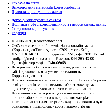
Реклама на сайті
Використання матеріалів korrespondent.net
Правила користування сайтом
Договір користування сайтом
Політика у сфері конфіденційності і персональних даних
Угода щодо користування
Редакція
© 2000-2026, Korrespondent.net
Суб'єкт у сфері онлайн-медіа Назва онлайн-медіа –
«КореспонденТ.net» Адреса: 02091, місто Київ,
ХАРКІВСЬКЕ ШОСЕ, будинок 172-Б, офіс 208/1 E-mail:
sunlight@mediadim.com.ua
Телефон: 044-205-43-00
Ідентифікатор медіа – R40-06068
Використання будь-яких матеріалів, розміщених на
сайті, дозволяється за умови посилання на
Корреспондент.net.
При копіюванні матеріалів зі сторінки « Новини України
і світу» , для інтернет - видань - обов'язкове пряме
відкрите для пошукових систем гіперпосилання .
Посилання має бути розміщена в незалежності від
повного або часткового використання матеріалів.
Гіперпосилання ( для інтернет - видань) - повинна бути
розміщена в підзаголовку або в першому абзаці