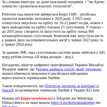
За словами міністра, це дуже важливий напрямок, і "ми йдемо
повністю з розвитком власних технологій".
Роботою над проєктом займається Бюро 1440 – російська
приватна компанія, заснована в 2020 році. З 2025 року
планується запускати на орбіту по 10-12 ракет на рік, кожна з
яких виводитиме на орбіту близько 15 супутників. У планах –
до 2035 року створити та запустити на орбіту понад 900
низькоорбітальних супутників. Компанія вже запустила шість
у рамках двох експериментальних місій у червні 2023 року та
у травні 2024 року.
За даними ЗМІ, така супутникова система може обійтися у 445
млрд рублів (понад 4,8 млрд доларів – ред.).
Нагадаємо, міністр цифрової трансформації України Михайло
Федоров заявив, що У
країна знайшла спосіб, який допоможе
значно обмежити можливості російських військових
користуватися терміналами Starlink.
Також повідомлялося, що
Пентагон заплатив за контракт із
SpaceX
на розміщення терміналів Starlink в Україні $23 млн.
Новини від
Корреспондент.net
в Telegram та WhatsApp.
Підписуйтесь на наші канали
https://t.me/korrespondentnet
та
WhatsApp