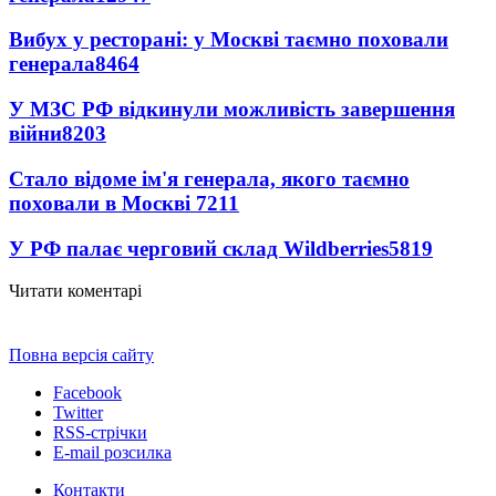
Вибух у ресторані: у Москві таємно поховали
генерала
8464
У МЗС РФ відкинули можливість завершення
війни
8203
Стало відоме ім'я генерала, якого таємно
поховали в Москві
7211
У РФ палає черговий склад Wildberries
5819
Читати коментарі
Повна версія сайту
Facebook
Twitter
RSS-стрічки
E-mail розсилка
Контакти