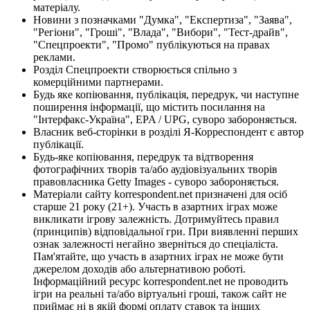
матеріалу.
Новини з позначками "Думка", "Експертиза", "Заява",
"Регіони", "Гроші", "Влада", "Вибори", "Тест-драйв",
"Спецпроекти", "Промо" публікуються на правах
реклами.
Розділ Спецпроекти створюється спільно з
комерційними партнерами.
Будь яке копіювання, публікація, передрук, чи наступне
поширення інформації, що містить посилання на
"Інтерфакс-Україна", EPA / UPG, суворо забороняється.
Власник веб-сторінки в розділі Я-Корреспондент є автор
публікації.
Будь-яке копіювання, передрук та відтворення
фотографічних творів та/або аудіовізуальних творів
правовласника Getty Images - суворо забороняється.
Матеріали сайту korrespondent.net призначені для осіб
старше 21 року (21+). Участь в азартних іграх може
викликати ігрову залежність. Дотримуйтесь правил
(принципів) відповідальної гри. При виявленні перших
ознак залежності негайно зверніться до спеціаліста.
Пам'ятайте, що участь в азартних іграх не може бути
джерелом доходів або альтернативою роботі.
Інформаційний ресурс korrespondent.net не проводить
ігри на реальні та/або віртуальні гроші, також сайт не
приймає ні в якій формі оплату ставок та інших