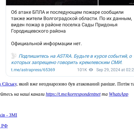
в Єйську
, який вже неоднарозово був атакований раніше. Потім та
уйтесь на наші канали
https://t.me/korrespondentnet
та
WhatsApp
ків - ЗМІ
в РФ