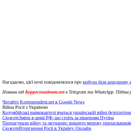
Нагадаємо, цієї ночі повідомлялося про
вибухи біля аеродрому 
Новини від
Корреспондент.net
в Telegram та WhatsApp. Підпис
Читайте Korrespondent.net в Google News
Війна Росії з Україною
Колумбійські наркокартелі вчаться українській війні безпілотни
Сюжет
Зміни в армії РФ: що стоїть за рішенням Путіна
Пропагували війну та окупацію: викрито мережу прихильникі
Сюжет
Вторгнення Росії в Україну. Онлайн