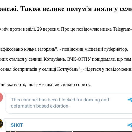
пожежі. Також велике полум'я зняли у се
 ніч проти неділі, 29 вересня. Про це повідомляє низка Telegram-
зафіксовано кілька загорянь", - повідомив місцевий губернатор.
 них сталася у селищі Котлубань. ВЧК-ОГПУ повідомляє, що там 
енал боєприпасів у селищі Котлубань", - йдеться у повідомоенні.
 не вказують, що саме там так сильно горить.