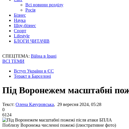
Всі новини розділу
Росія
Бізнес
Наука
Шоу-бізнес
Спорт
Lifestyle
БЛОГИ ЧИТАЧІВ
СПЕЦТЕМА:
Війна в Ірані
ВСІ ТЕМИ
Вступ України в ЄС
Теракт в Барселоні
Під Воронежем масштабні по
Текст:
Олена Качуровська
, 29 вересня 2024, 05:28
0
6124
Поблизу Воронежа численні пожежі (ілюстративне фото)