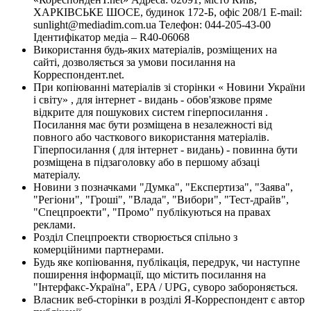
ХАРКІВСЬКЕ ШОСЕ, будинок 172-Б, офіс 208/1 E-mail:
sunlight@mediadim.com.ua
Телефон: 044-205-43-00
Ідентифікатор медіа – R40-06068
Використання будь-яких матеріалів, розміщених на
сайті, дозволяється за умови посилання на
Корреспондент.net.
При копіюванні матеріалів зі сторінки « Новини України
і світу» , для інтернет - видань - обов'язкове пряме
відкрите для пошукових систем гіперпосилання .
Посилання має бути розміщена в незалежності від
повного або часткового використання матеріалів.
Гіперпосилання ( для інтернет - видань) - повинна бути
розміщена в підзаголовку або в першому абзаці
матеріалу.
Новини з позначками "Думка", "Експертиза", "Заява",
"Регіони", "Гроші", "Влада", "Вибори", "Тест-драйв",
"Спецпроекти", "Промо" публікуються на правах
реклами.
Розділ Спецпроекти створюється спільно з
комерційними партнерами.
Будь яке копіювання, публікація, передрук, чи наступне
поширення інформації, що містить посилання на
"Інтерфакс-Україна", EPA / UPG, суворо забороняється.
Власник веб-сторінки в розділі Я-Корреспондент є автор