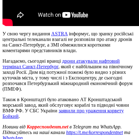
У свою чергу видання
ASTRA
інформує, що зранку російські
центральні телеканали взагалі не розповіли про атаку дронів
на Санкт-Петербург, а ЗМІ обмежилися короткими
коментарями представників влади.
Нагадаємо, сьогодні вранці
дрони атакували нафтовий
термінал Санкт-Петербург
, який є найбільшим на північному
заході Росії. Дим від потужної пожежі було видно з різних
куточків міста, у тому числі і з Експоцентру, де сьогодні
розпочався Петербурзький міжнародний економічний форум
(ПМЕФ).
Також в Кронштадті було атаковано АТ Кронштадський
морський завод, який обслуговує кораблі та підводні човни
ВМФ РФ. У СБС України
заявили про ураження корвету
Бойкий
.
Новини від
Корреспондент.net
в Telegram та WhatsApp.
Підписуйтесь на наші канали
https://t.me/korrespondentnet
та
WhatsApp