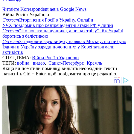
Читайте Korrespondent.net в Google News
Війна Росії з Україною
Сюжет
Вторгнення Росії в Україну. Онлайн
УЧХ повідомив про безпрецедентні атаки РФ у липні
Сюжет
"Полювати на лучника, а не на стрілу". Як Україні
боротись з балістикою
Сюжет
Загадковий звук вибуху налякав Москву: що це було
Їздили в Україну заради полонених: у Кореї затримали
активістів
СПЕЦТЕМА:
Війна Росії з Україною
ТЕГИ:
война
,
видео
,
Санкт-Петербург
,
Кремль
Якщо ви помітили помилку, виділіть необхідний текст і
натисніть Ctrl + Enter, щоб повідомити про це редакцію.