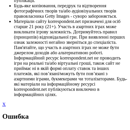
публікації.
Будь-яке копіювання, передрук та відтворення
фотографічних творів та/або аудіовізуальних творів
правовласника Getty Images - суворо забороняється.
Матеріали сайту korrespondent.net призначені для осіб
старше 21 року (21+). Участь в азартних іграх може
викликати ігрову залежність. Дотримуйтесь правил
(принципів) відповідальної гри. При виявленні перших
ознак залежності негайно зверніться до спеціаліста.
Пам'ятайте, що участь в азартних іграх не може бути
джерелом доходів або альтернативою роботі.
Інформаційний ресурс korrespondent.net не проводить
ігри на реальні та/або віртуальні гроші, також сайт не
приймає ні в якій формі оплату ставок та інших
платежів, які пов’язані/можуть бути пов’язані з
азартними іграми, букмекерами чи тоталізаторами. Будь-
які матеріали на інформаційному ресурсі
korrespondent.net публікуються виключно в
інформаційних цілях.
X
Ошибка