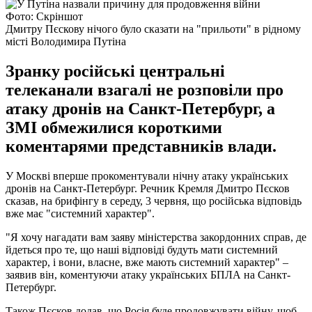
Фото: Скріншот
Дмитру Пєскову нічого було сказати на "прильоти" в рідному
місті Володимира Путіна
Зранку російські центральні
телеканали взагалі не розповіли про
атаку дронів на Санкт-Петербург, а
ЗМІ обмежилися короткими
коментарями представників влади.
У Москві вперше прокоментували нічну атаку українських
дронів на Санкт-Петербург. Речник Кремля Дмитро Пєсков
сказав, на брифінгу в середу, 3 червня, що російська відповідь
вже має "системний характер".
"Я хочу нагадати вам заяву міністерства закордонних справ, де
йдеться про те, що наші відповіді будуть мати системний
характер, і вони, власне, вже мають системний характер" –
заявив він, коментуючи атаку українських БПЛА на Санкт-
Петербург.
Також Пєсков додав, що Росія буде продовжувати війну, щоб