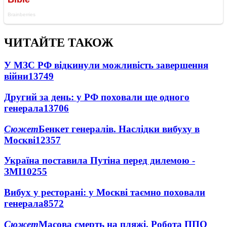
ЧИТАЙТЕ ТАКОЖ
У МЗС РФ відкинули можливість завершення
війни
13749
Другий за день: у РФ поховали ще одного
генерала
13706
Сюжет
Бенкет генералів. Наслідки вибуху в
Москві
12357
Україна поставила Путіна перед дилемою -
ЗМІ
10255
Вибух у ресторані: у Москві таємно поховали
генерала
8572
Сюжет
Масова смерть на пляжі. Робота ППО