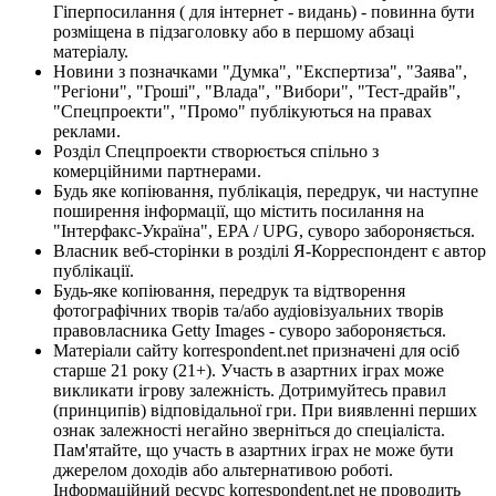
Гіперпосилання ( для інтернет - видань) - повинна бути
розміщена в підзаголовку або в першому абзаці
матеріалу.
Новини з позначками "Думка", "Експертиза", "Заява",
"Регіони", "Гроші", "Влада", "Вибори", "Тест-драйв",
"Спецпроекти", "Промо" публікуються на правах
реклами.
Розділ Спецпроекти створюється спільно з
комерційними партнерами.
Будь яке копіювання, публікація, передрук, чи наступне
поширення інформації, що містить посилання на
"Інтерфакс-Україна", EPA / UPG, суворо забороняється.
Власник веб-сторінки в розділі Я-Корреспондент є автор
публікації.
Будь-яке копіювання, передрук та відтворення
фотографічних творів та/або аудіовізуальних творів
правовласника Getty Images - суворо забороняється.
Матеріали сайту korrespondent.net призначені для осіб
старше 21 року (21+). Участь в азартних іграх може
викликати ігрову залежність. Дотримуйтесь правил
(принципів) відповідальної гри. При виявленні перших
ознак залежності негайно зверніться до спеціаліста.
Пам'ятайте, що участь в азартних іграх не може бути
джерелом доходів або альтернативою роботі.
Інформаційний ресурс korrespondent.net не проводить