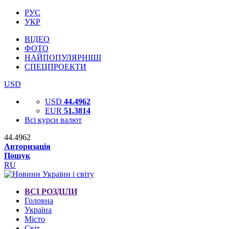
РУС
УКР
ВІДЕО
ФОТО
НАЙПОПУЛЯРНІШІ
СПЕЦПРОЕКТИ
USD
USD
44.4962
EUR
51.3814
Всі курси валют
44.4962
Авторизація
Пошук
RU
ВСІ РОЗДІЛИ
Головна
Україна
Місто
Світ