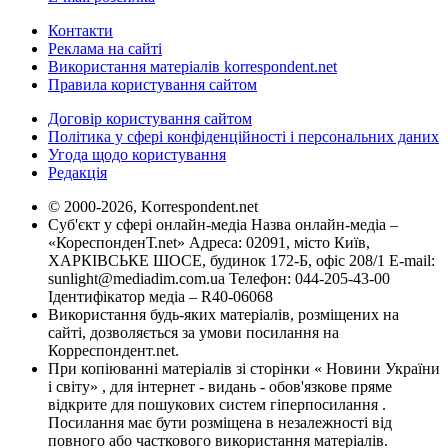
Контакти
Реклама на сайті
Використання матеріалів korrespondent.net
Правила користування сайтом
Договір користування сайтом
Політика у сфері конфіденційності і персональних даних
Угода щодо користування
Редакція
© 2000-2026, Korrespondent.net
Суб'єкт у сфері онлайн-медіа Назва онлайн-медіа –
«КореспонденТ.net» Адреса: 02091, місто Київ,
ХАРКІВСЬКЕ ШОСЕ, будинок 172-Б, офіс 208/1 E-mail:
sunlight@mediadim.com.ua
Телефон: 044-205-43-00
Ідентифікатор медіа – R40-06068
Використання будь-яких матеріалів, розміщених на
сайті, дозволяється за умови посилання на
Корреспондент.net.
При копіюванні матеріалів зі сторінки « Новини України
і світу» , для інтернет - видань - обов'язкове пряме
відкрите для пошукових систем гіперпосилання .
Посилання має бути розміщена в незалежності від
повного або часткового використання матеріалів.