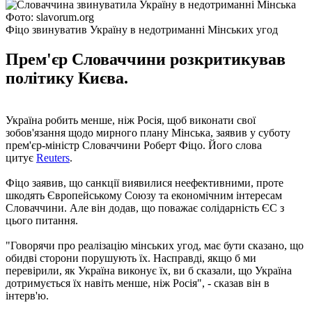
Фото: slavorum.org
Фіцо звинуватив Україну в недотриманні Мінських угод
Прем'єр Словаччини розкритикував
політику Києва.
Україна робить менше, ніж Росія, щоб виконати свої
зобов'язання щодо мирного плану Мінська, заявив у суботу
прем'єр-міністр Словаччини Роберт Фіцо. Його слова
цитує
Reuters
.
Фіцо заявив, що санкції виявилися неефективними, проте
шкодять Європейському Союзу та економічним інтересам
Словаччини. Але він додав, що поважає солідарність ЄС з
цього питання.
"Говорячи про реалізацію мінських угод, має бути сказано, що
обидві сторони порушують їх. Насправді, якщо б ми
перевірили, як Україна виконує їх, ви б сказали, що Україна
дотримується їх навіть менше, ніж Росія", - сказав він в
інтерв'ю.