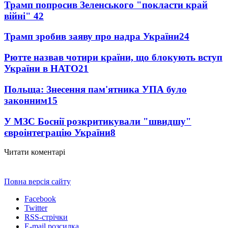
Трамп попросив Зеленського "покласти край
війні"
42
Трамп зробив заяву про надра України
24
Рютте назвав чотири країни, що блокують вступ
України в НАТО
21
Польща: Знесення пам'ятника УПА було
законним
15
У МЗС Боснії розкритикували "швидшу"
євроінтеграцію України
8
Читати коментарі
Повна версія сайту
Facebook
Twitter
RSS-стрічки
E-mail розсилка