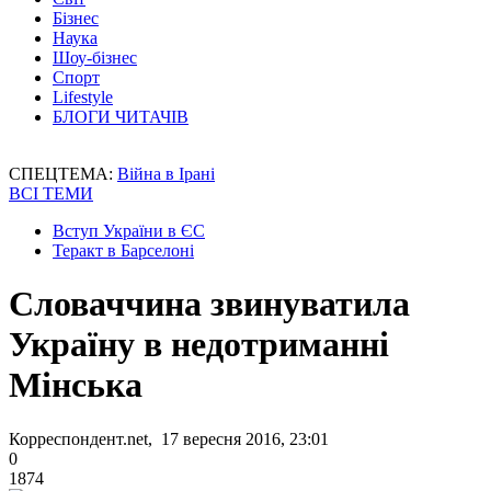
Бізнес
Наука
Шоу-бізнес
Спорт
Lifestyle
БЛОГИ ЧИТАЧІВ
СПЕЦТЕМА:
Війна в Ірані
ВСІ ТЕМИ
Вступ України в ЄС
Теракт в Барселоні
Словаччина звинуватила
Україну в недотриманні
Мінська
Корреспондент.net, 17 вересня 2016, 23:01
0
1874