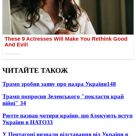
ЧИТАЙТЕ ТАКОЖ
Трамп зробив заяву про надра України
148
Трамп попросив Зеленського "покласти край
війні"
34
Рютте назвав чотири країни, що блокують вступ
України в НАТО
33
У Пентагоні визнали відставання від України в