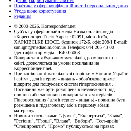
Договір користування сайтом
Політика у сфері конфіденційності і персональних даних
Угода щодо користування
Редакція
© 2000-2026, Korrespondent.net
Суб'єкт у сфері онлайн-медіа Назва онлайн-медіа –
«КореспонденТ.net» Адреса: 02091, місто Київ,
ХАРКІВСЬКЕ ШОСЕ, будинок 172-Б, офіс 208/1 E-mail:
sunlight@mediadim.com.ua
Телефон: 044-205-43-00
Ідентифікатор медіа – R40-06068
Використання будь-яких матеріалів, розміщених на
сайті, дозволяється за умови посилання на
Корреспондент.net.
При копіюванні матеріалів зі сторінки « Новини України
і світу» , для інтернет - видань - обов'язкове пряме
відкрите для пошукових систем гіперпосилання .
Посилання має бути розміщена в незалежності від
повного або часткового використання матеріалів.
Гіперпосилання ( для інтернет - видань) - повинна бути
розміщена в підзаголовку або в першому абзаці
матеріалу.
Новини з позначками "Думка", "Експертиза", "Заява",
"Регіони", "Гроші", "Влада", "Вибори", "Тест-драйв",
"Спецпроекти", "Промо" публікуються на правах