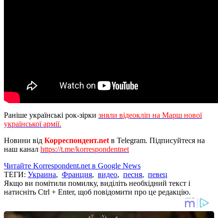
Раніше українські рок-зірки
зняли відеокліп на Марш нової
української армії.
Новини від
Корреспондент.net
в Telegram. Підписуйтеся на
наш канал
https://t.me/korrespondentnet
Читайте Korrespondent.net в Google News
ТЕГИ:
Украина
,
Франция
,
видео
,
песня
,
певец
Якщо ви помітили помилку, виділіть необхідний текст і
натисніть Ctrl + Enter, щоб повідомити про це редакцію.