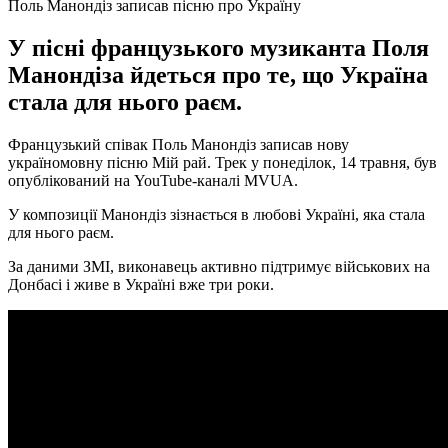
Поль Манондіз записав пісню про Україну
У пісні французького музиканта Поля
Манондіза йдеться про те, що Україна
стала для нього раєм.
Французький співак Поль Манондіз записав нову
україномовну пісню Мій рай. Трек у понеділок, 14 травня, був
опублікований на YouTube-каналі MVUA.
У композиції Манондіз зізнається в любові Україні, яка стала
для нього раєм.
За даними ЗМІ, виконавець активно підтримує військових на
Донбасі і живе в Україні вже три роки.