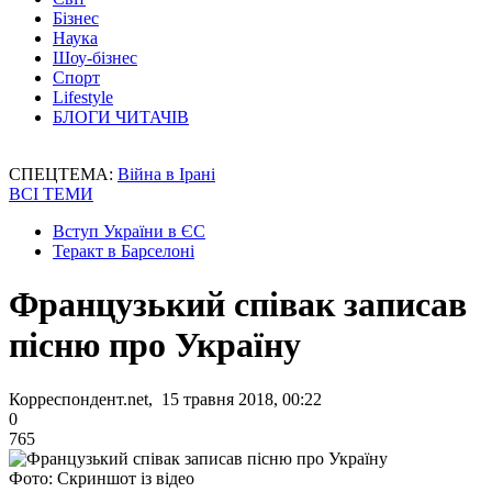
Бізнес
Наука
Шоу-бізнес
Спорт
Lifestyle
БЛОГИ ЧИТАЧІВ
СПЕЦТЕМА:
Війна в Ірані
ВСІ ТЕМИ
Вступ України в ЄС
Теракт в Барселоні
Французький співак записав
пісню про Україну
Корреспондент.net, 15 травня 2018, 00:22
0
765
Фото: Скриншот із відео