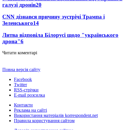
галузі дронів
20
CNN дізнався причину зустрічі Трампа і
Зеленського
14
Литва відповіла Білорусі щодо "українського
дрона"
6
Читати коментарі
Повна версія сайту
Facebook
Twitter
RSS-стрічки
E-mail розсилка
Контакти
Реклама на сайті
Використання матеріалів korrespondent.net
Правила користування сайтом