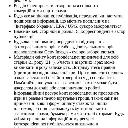
реклами.
Розділ Спецпроекти створюється спільно з
комерційними партнерами.
Будь яке копіювання, публікація, передрук, чи наступне
поширення інформації, що містить посилання на
"Інтерфакс-Україна", EPA / UPG, суворо забороняється.
Власник веб-сторінки в розділі Я-Корреспондент є автор
публікації.
Будь-яке копіювання, передрук та відтворення
фотографічних творів та/або аудіовізуальних творів
правовласника Getty Images - суворо забороняється.
Матеріали сайту korrespondent.net призначені для осіб
старше 21 року (21+). Участь в азартних іграх може
викликати ігрову залежність. Дотримуйтесь правил
(принципів) відповідальної гри. При виявленні перших
ознак залежності негайно зверніться до спеціаліста.
Пам'ятайте, що участь в азартних іграх не може бути
джерелом доходів або альтернативою роботі.
Інформаційний ресурс korrespondent.net не проводить
ігри на реальні та/або віртуальні гроші, також сайт не
приймає ні в якій формі оплату ставок та інших
платежів, які пов’язані/можуть бути пов’язані з
азартними іграми, букмекерами чи тоталізаторами. Будь-
які матеріали на інформаційному ресурсі
korrespondent.net публікуються виключно в