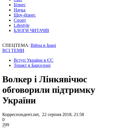
Бізнес
Наука
Шоу-бізнес
Спорт
Lifestyle
БЛОГИ ЧИТАЧІВ
СПЕЦТЕМА:
Війна в Ірані
ВСІ ТЕМИ
Вступ України в ЄС
Теракт в Барселоні
Волкер і Лінкявічюс
обговорили підтримку
України
Корреспондент.net, 22 серпня 2018, 21:58
0
209