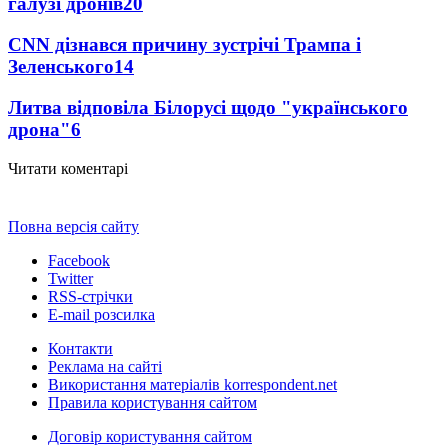
галузі дронів
20
CNN дізнався причину зустрічі Трампа і
Зеленського
14
Литва відповіла Білорусі щодо "українського
дрона"
6
Читати коментарі
Повна версія сайту
Facebook
Twitter
RSS-стрічки
E-mail розсилка
Контакти
Реклама на сайті
Використання матеріалів korrespondent.net
Правила користування сайтом
Договір користування сайтом