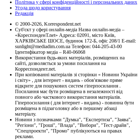
Політика у сфері конфіденційності і персональних даних
Угода щодо користування
Редакція
© 2000-2026, Korrespondent.net
Суб'єкт у сфері онлайн-медіа Назва онлайн-медіа –
«КореспонденТ.net» Адреса: 02091, місто Київ,
ХАРКІВСЬКЕ ШОСЕ, будинок 172-Б, офіс 208/1 E-mail:
sunlight@mediadim.com.ua
Телефон: 044-205-43-00
Ідентифікатор медіа – R40-06068
Використання будь-яких матеріалів, розміщених на
сайті, дозволяється за умови посилання на
Корреспондент.net.
При копіюванні матеріалів зі сторінки « Новини України
і світу» , для інтернет - видань - обов'язкове пряме
відкрите для пошукових систем гіперпосилання .
Посилання має бути розміщена в незалежності від
повного або часткового використання матеріалів.
Гіперпосилання ( для інтернет - видань) - повинна бути
розміщена в підзаголовку або в першому абзаці
матеріалу.
Новини з позначками "Думка", "Експертиза", "Заява",
"Регіони", "Гроші", "Влада", "Вибори", "Тест-драйв",
"Спецпроекти", "Промо" публікуються на правах
реклами.