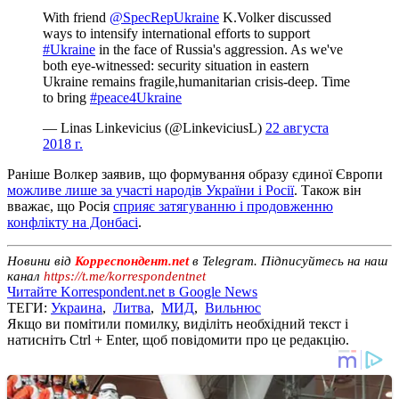
With friend
@SpecRepUkraine
K.Volker discussed
ways to intensify international efforts to support
#Ukraine
in the face of Russia's aggression. As we've
both eye-witnessed: security situation in eastern
Ukraine remains fragile,humanitarian crisis-deep. Time
to bring
#peace4Ukraine
— Linas Linkevicius (@LinkeviciusL)
22 августа
2018 г.
Раніше Волкер заявив, що формування образу єдиної Європи
можливе лише за участі народів України і Росії
. Також він
вважає, що Росія
сприяє затягуванню і продовженню
конфлікту на Донбасі
.
Новини від
Корреспондент.net
в Telegram. Підписуйтесь на наш
канал
https://t.me/korrespondentnet
Читайте Korrespondent.net в Google News
ТЕГИ:
Украина
,
Литва
,
МИД
,
Вильнюс
Якщо ви помітили помилку, виділіть необхідний текст і
натисніть Ctrl + Enter, щоб повідомити про це редакцію.