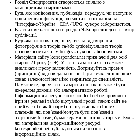
Розділ Спецпроекти створюється спільно з
комерційними партнерами.
Будь яке копіювання, публікація, передрук, чи наступне
поширення інформації, що містить посилання на
"Інтерфакс-Україна", EPA / UPG, суворо забороняється.
Власник веб-сторінки в розділі Я-Корреспондент є автор
публікації.
Будь-яке копіювання, передрук та відтворення
фотографічних творів та/або аудіовізуальних творів
правовласника Getty Images - суворо забороняється.
Матеріали сайту korrespondent.net призначені для осіб
старше 21 року (21+). Участь в азартних іграх може
викликати ігрову залежність. Дотримуйтесь правил
(принципів) відповідальної гри. При виявленні перших
ознак залежності негайно зверніться до спеціаліста.
Пам'ятайте, що участь в азартних іграх не може бути
джерелом доходів або альтернативою роботі.
Інформаційний ресурс korrespondent.net не проводить
ігри на реальні та/або віртуальні гроші, також сайт не
приймає ні в якій формі оплату ставок та інших
платежів, які пов’язані/можуть бути пов’язані з
азартними іграми, букмекерами чи тоталізаторами. Будь-
які матеріали на інформаційному ресурсі
korrespondent.net публікуються виключно в
інформаційних цілях.