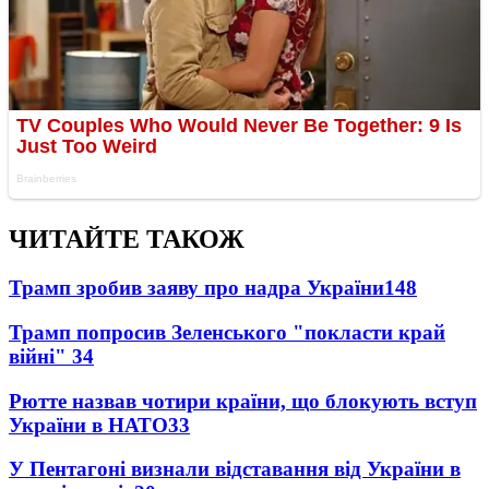
ЧИТАЙТЕ ТАКОЖ
Трамп зробив заяву про надра України
148
Трамп попросив Зеленського "покласти край
війні"
34
Рютте назвав чотири країни, що блокують вступ
України в НАТО
33
У Пентагоні визнали відставання від України в